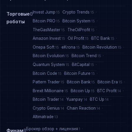
Invest Jump
Crypto Trends
15
15
Торговые
0
Bitcoin PRO
Bitcoin System
роботы
15
15
TheGasMaster
TheOilProfit
15
15
Amazon Invest
Oil Profit
BTC Bank
15
15
15
Опера Soft
eKrona
Bitcoin Revolution
15
15
15
Bitcoin Evolution
Bitcoin Trend
15
15
Quantum System
BitCapital
15
15
Bitcoin Code
Bitcoin Future
15
15
Pattern Trader
Bitcoin Bank
Bitcoin Era
15
15
15
Brexit Millionaire
Bitcoin Up
BTC Profit
15
15
14
Bitcoin Trader
Yuanpay
BTC Up
14
14
14
Crypto Genius
Chain Reaction
14
14
Altimatrade
13
Брокер обзор + лицензия
1
Финам
0