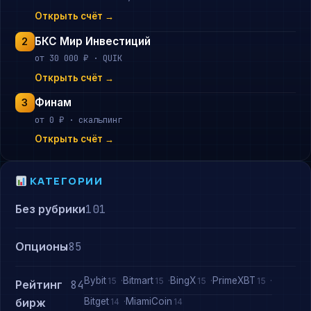
Открыть счёт →
БКС Мир Инвестиций
2
от 30 000 ₽ · QUIK
Открыть счёт →
Финам
3
от 0 ₽ · скальпинг
Открыть счёт →
КАТЕГОРИИ
Без рубрики
101
Опционы
85
Bybit
Bitmart
BingX
PrimeXBT
15
15
15
15
Рейтинг
84
Bitget
MiamiCoin
бирж
14
14