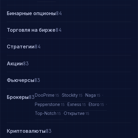
Бинарные опционы
84
Торговля на бирже
84
Стратегии
84
Акции
83
Фьючерсы
83
DooPrime
Stockity
Naga
15
15
15
Брокеры
83
Pepperstone
Exness
Etoro
15
15
15
Top-Notch
Открытие
15
15
Криптовалюты
83