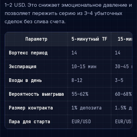
1–2 USD. Это снижает эмоциональное давление и
позволяет пережить серию из 3–4 убыточных
сделок без слива счета.
Параметр
5-минутный TF
15-мин
Вортекс период
14
14
Экспирация
10–15 мин
30–45 м
Входы в день
8–12
3–5
Вероятность выигрыша
55–62%
60–68%
Размер контракта
1% депозита
1.5% де
Пара для старта
EUR/USD
EUR/USD