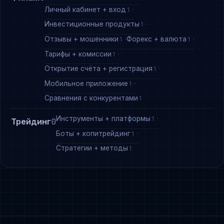
Личный кабинет + вход
1
Инвестиционные продукты
1
Отзывы + мошенники
Форекс + валюта
1
1
Тарифы + комиссии
1
Открытие счёта + регистрация
1
Мобильное приложение
1
Сравнения с конкурентами
1
Инструменты + платформы
1
Трейдинг
0
Боты + копитрейдинг
1
Стратегии + методы
1