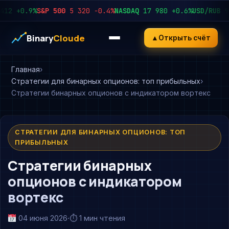
+0.9%
S&P 500
5 320
−0.4%
NASDAQ
17 980
+0.6%
USD/RUB
92.4
Binary
Cloude
▲
Открыть счёт
Главная
Стратегии для бинарных опционов: топ прибыльных
Стратегии бинарных опционов с индикатором вортекс
СТРАТЕГИИ ДЛЯ БИНАРНЫХ ОПЦИОНОВ: ТОП
ПРИБЫЛЬНЫХ
Стратегии бинарных
опционов с индикатором
вортекс
04 июня 2026
·
⏱ 1 мин чтения