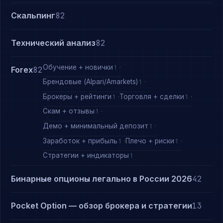
Скальпинг
82
Технический анализ
82
Обучение + новички
1
Forex
82
Брендовые (Alpari/Amarkets)
1
Брокеры + рейтинги
Торговля + сделки
1
1
Скам + отзывы
1
Демо + минимальный депозит
1
Заработок + прибыль
Плечо + риски
1
1
Стратегии + индикаторы
1
Бинарные опционы легально в России 2026
42
Pocket Option — обзор брокера и стратегии
13