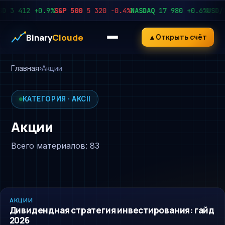
3 412
+0.9%
S&P 500
5 320
−0.4%
NASDAQ
17 980
+0.6%
USD/RU
Binary
Cloude
▲
Открыть счёт
Главная
Акции
КАТЕГОРИЯ · AKCII
Акции
Всего материалов: 83
AKCII
АКЦИИ
Дивидендная стратегия инвестирования: гайд
2026