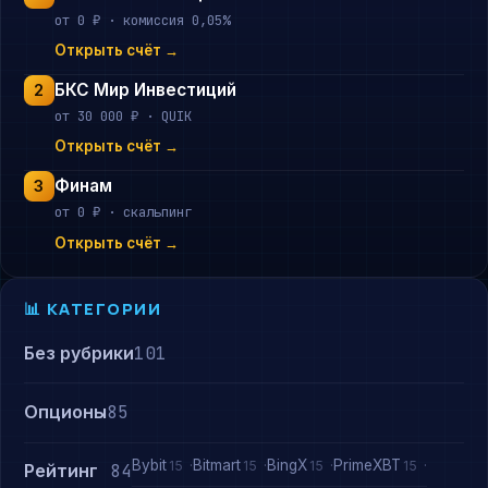
от 0 ₽ · комиссия 0,05%
Открыть счёт →
БКС Мир Инвестиций
2
от 30 000 ₽ · QUIK
Открыть счёт →
Финам
3
от 0 ₽ · скальпинг
Открыть счёт →
📊 КАТЕГОРИИ
Без рубрики
101
Опционы
85
Bybit
Bitmart
BingX
PrimeXBT
15
15
15
15
Рейтинг
84