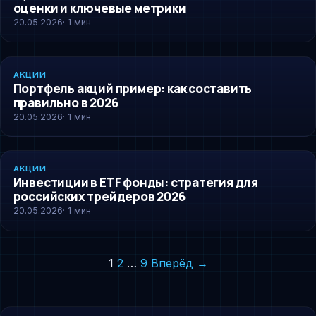
оценки и ключевые метрики
20.05.2026
· 1 мин
AKCII
АКЦИИ
Портфель акций пример: как составить
правильно в 2026
20.05.2026
· 1 мин
AKCII
АКЦИИ
Инвестиции в ETF фонды: стратегия для
российских трейдеров 2026
20.05.2026
· 1 мин
Пагинация
1
2
…
9
Вперёд →
записей