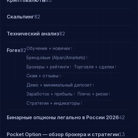
83
Скальпинг
82
Технический анализ
82
Обучение + новички
1
Forex
82
Брендовые (Alpari/Amarkets)
1
Брокеры + рейтинги
Торговля + сделки
1
1
Скам + отзывы
1
Демо + минимальный депозит
1
Заработок + прибыль
Плечо + риски
1
1
Стратегии + индикаторы
1
Бинарные опционы легально в России 2026
42
Pocket Option — обзор брокера и стратегии
13