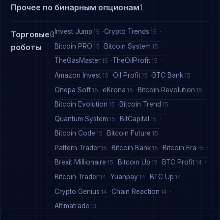
Прочее по бинарным опционам
1
Invest Jump
Crypto Trends
15
15
Торговые
0
Bitcoin PRO
Bitcoin System
роботы
15
15
TheGasMaster
TheOilProfit
15
15
Amazon Invest
Oil Profit
BTC Bank
15
15
15
Опера Soft
eKrona
Bitcoin Revolution
15
15
15
Bitcoin Evolution
Bitcoin Trend
15
15
Quantum System
BitCapital
15
15
Bitcoin Code
Bitcoin Future
15
15
Pattern Trader
Bitcoin Bank
Bitcoin Era
15
15
15
Brexit Millionaire
Bitcoin Up
BTC Profit
15
15
14
Bitcoin Trader
Yuanpay
BTC Up
14
14
14
Crypto Genius
Chain Reaction
14
14
Altimatrade
13