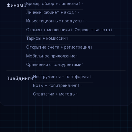
Брокер обзор + лицензия
1
Финам
0
Личный кабинет + вход
1
Инвестиционные продукты
1
Отзывы + мошенники
Форекс + валюта
1
1
Тарифы + комиссии
1
Открытие счёта + регистрация
1
Мобильное приложение
1
Сравнения с конкурентами
1
Инструменты + платформы
1
Трейдинг
0
Боты + копитрейдинг
1
Стратегии + методы
1