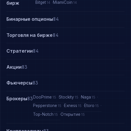
Bitget
MiamiCoin
бирж
14
14
Бинарные опционы
84
Торговля на бирже
84
Стратегии
84
Акции
83
Фьючерсы
83
DooPrime
Stockity
Naga
15
15
15
Брокеры
83
Pepperstone
Exness
Etoro
15
15
15
Top-Notch
Открытие
15
15
Криптовалюты