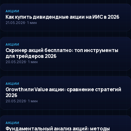
AKCII
АКЦИИ
Как купить дивидендные акции на ИИС в 2026
21.05.2026
· 1 мин
AKCII
АКЦИИ
Скринер акций бесплатно: топ инструменты
для трейдеров 2026
20.05.2026
· 1 мин
AKCII
АКЦИИ
Growth или Value акции: сравнение стратегий
2026
20.05.2026
· 1 мин
AKCII
АКЦИИ
Фундаментальный анализ акций: методы