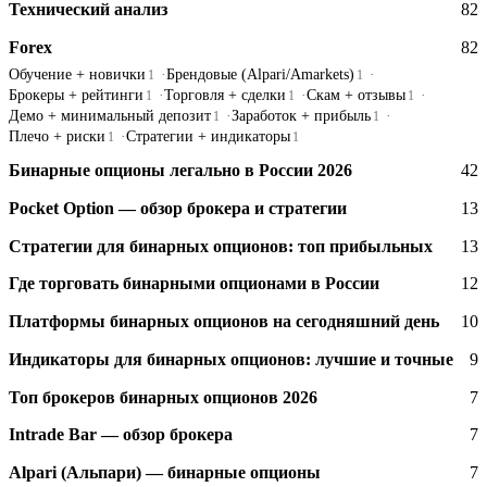
Технический анализ
82
Forex
82
Обучение + новички
Брендовые (Alpari/Amarkets)
1
1
Брокеры + рейтинги
Торговля + сделки
Скам + отзывы
1
1
1
Демо + минимальный депозит
Заработок + прибыль
1
1
Плечо + риски
Стратегии + индикаторы
1
1
Бинарные опционы легально в России 2026
42
Pocket Option — обзор брокера и стратегии
13
Стратегии для бинарных опционов: топ прибыльных
13
Где торговать бинарными опционами в России
12
Платформы бинарных опционов на сегодняшний день
10
Индикаторы для бинарных опционов: лучшие и точные
9
Топ брокеров бинарных опционов 2026
7
Intrade Bar — обзор брокера
7
Alpari (Альпари) — бинарные опционы
7