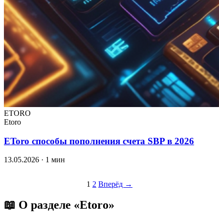
ETORO
Etoro
EToro способы пополнения счета SBP в 2026
13.05.2026
· 1 мин
Пагинация
1
2
Вперёд →
записей
📖 О разделе «Etoro»