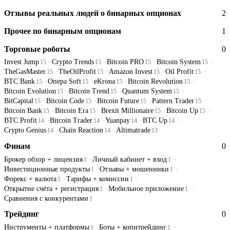
Отзывы реальных людей о бинарных опционах
2
Прочее по бинарным опционам
1
Торговые роботы
0
Invest Jump
Crypto Trends
Bitcoin PRO
Bitcoin System
15
15
15
15
TheGasMaster
TheOilProfit
Amazon Invest
Oil Profit
15
15
15
15
BTC Bank
Опера Soft
eKrona
Bitcoin Revolution
15
15
15
15
Bitcoin Evolution
Bitcoin Trend
Quantum System
15
15
15
BitCapital
Bitcoin Code
Bitcoin Future
Pattern Trader
15
15
15
15
Bitcoin Bank
Bitcoin Era
Brexit Millionaire
Bitcoin Up
15
15
15
15
BTC Profit
Bitcoin Trader
Yuanpay
BTC Up
14
14
14
14
Crypto Genius
Chain Reaction
Altimatrade
14
14
13
Финам
0
Брокер обзор + лицензия
Личный кабинет + вход
1
1
Инвестиционные продукты
Отзывы + мошенники
1
1
Форекс + валюта
Тарифы + комиссии
1
1
Открытие счёта + регистрация
Мобильное приложение
1
1
Сравнения с конкурентами
1
Трейдинг
0
Инструменты + платформы
Боты + копитрейдинг
1
1