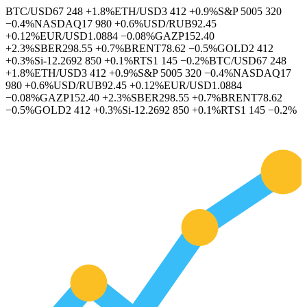
BTC/USD
67 248
+1.8%
ETH/USD
3 412
+0.9%
S&P 500
5 320
−0.4%
NASDAQ
17 980
+0.6%
USD/RUB
92.45
+0.12%
EUR/USD
1.0884
−0.08%
GAZP
152.40
+2.3%
SBER
298.55
+0.7%
BRENT
78.62
−0.5%
GOLD
2 412
+0.3%
Si-12.26
92 850
+0.1%
RTS
1 145
−0.2%
BTC/USD
67 248
+1.8%
ETH/USD
3 412
+0.9%
S&P 500
5 320
−0.4%
NASDAQ
17
980
+0.6%
USD/RUB
92.45
+0.12%
EUR/USD
1.0884
−0.08%
GAZP
152.40
+2.3%
SBER
298.55
+0.7%
BRENT
78.62
−0.5%
GOLD
2 412
+0.3%
Si-12.26
92 850
+0.1%
RTS
1 145
−0.2%