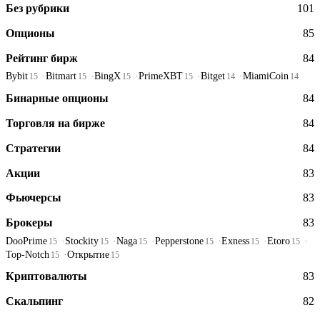
Без рубрики
101
Опционы
85
Рейтинг бирж
84
Bybit
Bitmart
BingX
PrimeXBT
Bitget
MiamiCoin
15
15
15
15
14
14
Бинарные опционы
84
Торговля на бирже
84
Стратегии
84
Акции
83
Фьючерсы
83
Брокеры
83
DooPrime
Stockity
Naga
Pepperstone
Exness
Etoro
15
15
15
15
15
15
Top-Notch
Открытие
15
15
Криптовалюты
83
Скальпинг
82