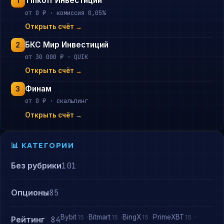
Tinkoff Инвестиции
1
от 0 ₽ · комиссия 0,05%
Открыть счёт →
БКС Мир Инвестиций
2
от 30 000 ₽ · QUIK
Открыть счёт →
Финам
3
от 0 ₽ · скальпинг
Открыть счёт →
📊 КАТЕГОРИИ
Без рубрики
101
Опционы
85
Bybit
Bitmart
BingX
PrimeXBT
15
15
15
15
Рейтинг
84