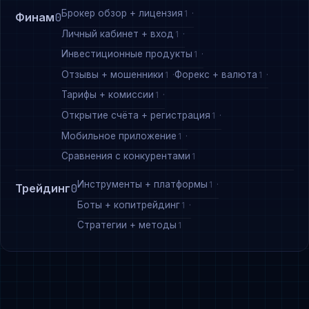
Брокер обзор + лицензия
1
Финам
0
Личный кабинет + вход
1
Инвестиционные продукты
1
Отзывы + мошенники
Форекс + валюта
1
1
Тарифы + комиссии
1
Открытие счёта + регистрация
1
Мобильное приложение
1
Сравнения с конкурентами
1
Инструменты + платформы
1
Трейдинг
0
Боты + копитрейдинг
1
Стратегии + методы
1