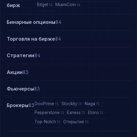
Bitget
MiamiCoin
бирж
14
14
Бинарные опционы
84
Торговля на бирже
84
Стратегии
84
Акции
83
Фьючерсы
83
DooPrime
Stockity
Naga
15
15
15
Брокеры
83
Pepperstone
Exness
Etoro
15
15
15
Top-Notch
Открытие
15
15