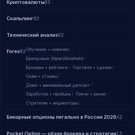
Криптовалюты
83
Скальпинг
82
Технический анализ
82
Обучение + новички
1
Forex
82
Брендовые (Alpari/Amarkets)
1
Брокеры + рейтинги
Торговля + сделки
1
1
Скам + отзывы
1
Демо + минимальный депозит
1
Заработок + прибыль
Плечо + риски
1
1
Стратегии + индикаторы
1
Бинарные опционы легально в России 2026
42
Pocket Option — обзор брокера и стратегии
13