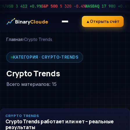
/USD
3 412
+0.9%
S&P 500
5 320
−0.4%
NASDAQ
17 980
+0.6%
US
Binary
Cloude
▲
Открыть счёт
Главная
Crypto Trends
КАТЕГОРИЯ · CRYPTO-TRENDS
Crypto Trends
Всего материалов: 15
CRYPTO-TRENDS
CRYPTO TRENDS
Crypto Trends работает или нет – реальные
результаты