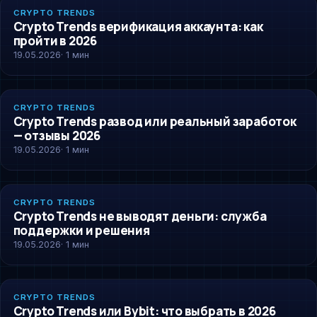
CRYPTO-TRENDS
CRYPTO TRENDS
Crypto Trends верификация аккаунта: как
пройти в 2026
19.05.2026
· 1 мин
CRYPTO-TRENDS
CRYPTO TRENDS
Crypto Trends развод или реальный заработок
— отзывы 2026
19.05.2026
· 1 мин
CRYPTO-TRENDS
CRYPTO TRENDS
Crypto Trends не выводят деньги: служба
поддержки и решения
19.05.2026
· 1 мин
CRYPTO-TRENDS
CRYPTO TRENDS
Crypto Trends или Bybit: что выбрать в 2026