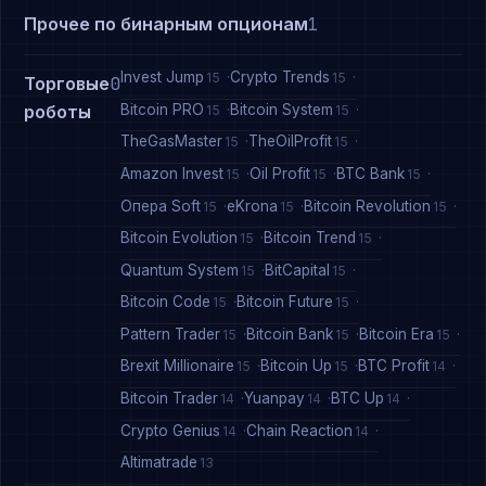
Прочее по бинарным опционам
1
Invest Jump
Crypto Trends
15
15
Торговые
0
Bitcoin PRO
Bitcoin System
роботы
15
15
TheGasMaster
TheOilProfit
15
15
Amazon Invest
Oil Profit
BTC Bank
15
15
15
Опера Soft
eKrona
Bitcoin Revolution
15
15
15
Bitcoin Evolution
Bitcoin Trend
15
15
Quantum System
BitCapital
15
15
Bitcoin Code
Bitcoin Future
15
15
Pattern Trader
Bitcoin Bank
Bitcoin Era
15
15
15
Brexit Millionaire
Bitcoin Up
BTC Profit
15
15
14
Bitcoin Trader
Yuanpay
BTC Up
14
14
14
Crypto Genius
Chain Reaction
14
14
Altimatrade
13