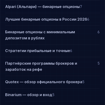
Alpari (Альпари) — бинарные опционы
7
Лучшие бинарные опционы в России 2026
6
Бинарные опционы с минимальным
6
депозитом в рублях
Стратегии прибыльные и точные
6
Партнёрские программы брокеров и
5
заработок на рефе
Quotex — обзор официального брокера
5
Binarium — обзор и вход
5