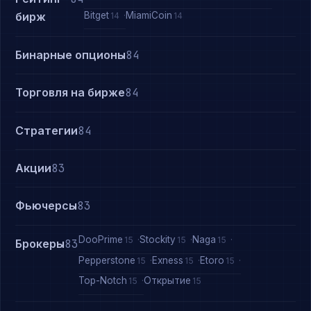
Bitget
MiamiCoin
бирж
14
14
Бинарные опционы
84
Торговля на бирже
84
Стратегии
84
Акции
83
Фьючерсы
83
DooPrime
Stockity
Naga
15
15
15
Брокеры
83
Pepperstone
Exness
Etoro
15
15
15
Top-Notch
Открытие
15
15