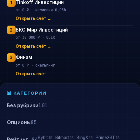
Tinkoff Инвестиции
1
от 0 ₽ · комиссия 0,05%
Открыть счёт →
БКС Мир Инвестиций
2
от 30 000 ₽ · QUIK
Открыть счёт →
Финам
3
от 0 ₽ · скальпинг
Открыть счёт →
📊 КАТЕГОРИИ
Без рубрики
101
Опционы
85
Bybit
Bitmart
BingX
PrimeXBT
15
15
15
15
Рейтинг
84