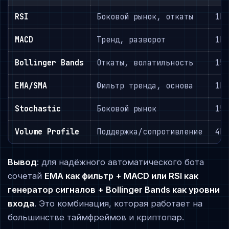
RSI
Боковой рынок, откаты
1H
MACD
Тренд, разворот
1H
Bollinger Bands
Откаты, волатильность
15
EMA/SMA
Фильтр тренда, основа
1H
Stochastic
Боковой рынок
15
Volume Profile
Поддержка/сопротивление
4H
Вывод
: для надёжного автоматического бота
сочетай
EMA как фильтр + MACD или RSI как
генератор сигналов + Bollinger Bands как уровни
входа
. Это комбинация, которая работает на
большинстве таймфреймов и криптопар.