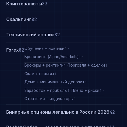
Криптовалюты
83
Скальпинг
82
Технический анализ
82
Обучение + новички
1
Forex
82
Брендовые (Alpari/Amarkets)
1
Брокеры + рейтинги
Торговля + сделки
1
1
Скам + отзывы
1
Демо + минимальный депозит
1
Заработок + прибыль
Плечо + риски
1
1
Стратегии + индикаторы
1
Бинарные опционы легально в России 2026
42