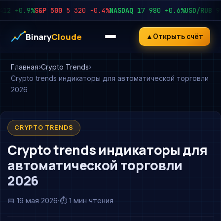
+0.9%
S&P 500
5 320
−0.4%
NASDAQ
17 980
+0.6%
USD/RUB
92.45
Binary
Cloude
▲
Открыть счёт
Главная
Crypto Trends
Crypto trends индикаторы для автоматической торговли
2026
CRYPTO TRENDS
Crypto trends индикаторы для
автоматической торговли
2026
📅
19 мая 2026
·
⏱ 1 мин чтения