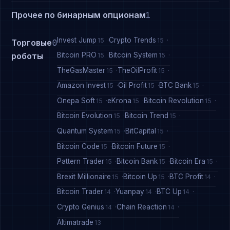
Прочее по бинарным опционам
1
Invest Jump
Crypto Trends
15
15
Торговые
0
Bitcoin PRO
Bitcoin System
роботы
15
15
TheGasMaster
TheOilProfit
15
15
Amazon Invest
Oil Profit
BTC Bank
15
15
15
Опера Soft
eKrona
Bitcoin Revolution
15
15
15
Bitcoin Evolution
Bitcoin Trend
15
15
Quantum System
BitCapital
15
15
Bitcoin Code
Bitcoin Future
15
15
Pattern Trader
Bitcoin Bank
Bitcoin Era
15
15
15
Brexit Millionaire
Bitcoin Up
BTC Profit
15
15
14
Bitcoin Trader
Yuanpay
BTC Up
14
14
14
Crypto Genius
Chain Reaction
14
14
Altimatrade
13