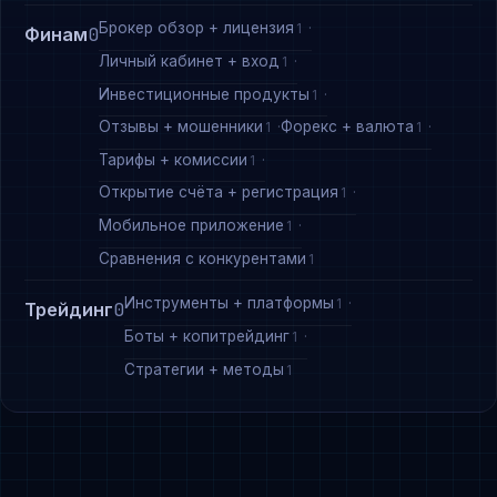
Брокер обзор + лицензия
1
Финам
0
Личный кабинет + вход
1
Инвестиционные продукты
1
Отзывы + мошенники
Форекс + валюта
1
1
Тарифы + комиссии
1
Открытие счёта + регистрация
1
Мобильное приложение
1
Сравнения с конкурентами
1
Инструменты + платформы
1
Трейдинг
0
Боты + копитрейдинг
1
Стратегии + методы
1