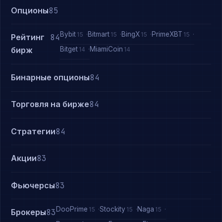
Опционы
85
Bybit
Bitmart
BingX
PrimeXBT
15
15
15
15
Рейтинг
84
Bitget
MiamiCoin
бирж
14
14
Бинарные опционы
84
Торговля на бирже
84
Стратегии
84
Акции
83
Фьючерсы
83
DooPrime
Stockity
Naga
15
15
15
Брокеры
83