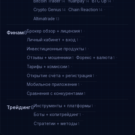
Bitcoin Trader
Yuanpay
BTC Up
14
14
14
Crypto Genius
Chain Reaction
14
14
Altimatrade
13
Брокер обзор + лицензия
1
Финам
0
Личный кабинет + вход
1
Инвестиционные продукты
1
Отзывы + мошенники
Форекс + валюта
1
1
Тарифы + комиссии
1
Открытие счёта + регистрация
1
Мобильное приложение
1
Сравнения с конкурентами
1
Инструменты + платформы
1
Трейдинг
0
Боты + копитрейдинг
1
Стратегии + методы
1