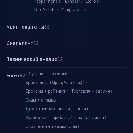
Pepperstone
Exness
Etoro
15
15
15
Top-Notch
Открытие
15
15
Криптовалюты
83
Скальпинг
82
Технический анализ
82
Обучение + новички
1
Forex
82
Брендовые (Alpari/Amarkets)
1
Брокеры + рейтинги
Торговля + сделки
1
1
Скам + отзывы
1
Демо + минимальный депозит
1
Заработок + прибыль
Плечо + риски
1
1
Стратегии + индикаторы
1