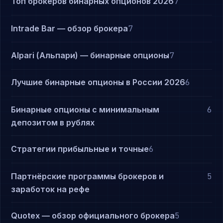
Топ брокеров бинарных опционов 2026
7
Intrade Bar — обзор брокера
7
Alpari (Альпари) — бинарные опционы
7
Лучшие бинарные опционы в России 2026
6
Бинарные опционы с минимальным
6
депозитом в рублях
Стратегии прибыльные и точные
6
Партнёрские программы брокеров и
5
заработок на рефе
Quotex — обзор официального брокера
5