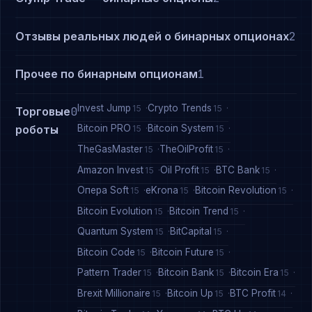
Отзывы реальных людей о бинарных опционах
2
Прочее по бинарным опционам
1
Invest Jump
Crypto Trends
15
15
Торговые
0
Bitcoin PRO
Bitcoin System
роботы
15
15
TheGasMaster
TheOilProfit
15
15
Amazon Invest
Oil Profit
BTC Bank
15
15
15
Опера Soft
eKrona
Bitcoin Revolution
15
15
15
Bitcoin Evolution
Bitcoin Trend
15
15
Quantum System
BitCapital
15
15
Bitcoin Code
Bitcoin Future
15
15
Pattern Trader
Bitcoin Bank
Bitcoin Era
15
15
15
Brexit Millionaire
Bitcoin Up
BTC Profit
15
15
14