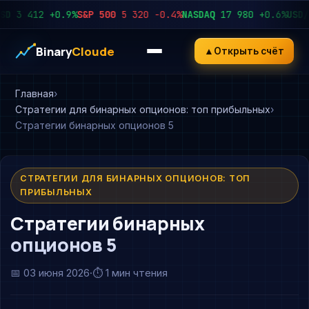
3 412
+0.9%
S&P 500
5 320
−0.4%
NASDAQ
17 980
+0.6%
USD/RUB
Binary
Cloude
▲
Открыть счёт
Главная
Стратегии для бинарных опционов: топ прибыльных
Стратегии бинарных опционов 5
СТРАТЕГИИ ДЛЯ БИНАРНЫХ ОПЦИОНОВ: ТОП
ПРИБЫЛЬНЫХ
Стратегии бинарных
опционов 5
📅
03 июня 2026
·
⏱ 1 мин чтения