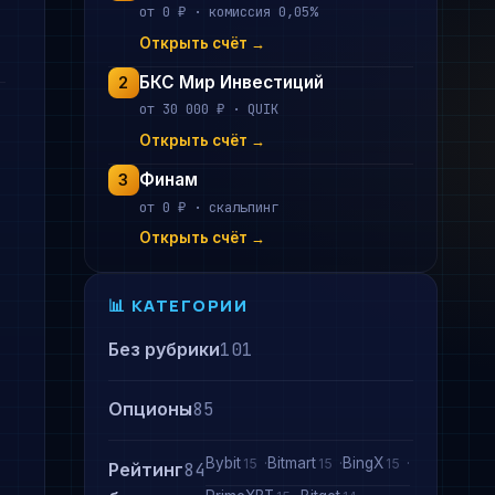
от 0 ₽ · комиссия 0,05%
Открыть счёт →
БКС Мир Инвестиций
2
от 30 000 ₽ · QUIK
Открыть счёт →
Финам
3
от 0 ₽ · скальпинг
Открыть счёт →
📊 КАТЕГОРИИ
Без рубрики
101
Опционы
85
Bybit
Bitmart
BingX
15
15
15
Рейтинг
84