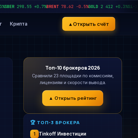
ER
298.55
+0.7%
BRENT
78.62
−0.5%
GOLD
2 412
+0.3%
Si-12.26
▲
Открыть счёт
г
Крипта
Топ-10 брокеров 2026
Сравнили 23 площадки по комиссиям,
лицензиям и скорости вывода.
▲ Открыть рейтинг
🏆 ТОП-3 БРОКЕРА
Tinkoff Инвестиции
1