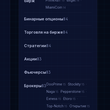
PrimeXBT
Bitget
бирж
15
14
MiamiCoin
14
Бинарные опционы
84
Торговля на бирже
84
,
Стратегии
84
Акции
83
Фьючерсы
83
DooPrime
Stockity
15
15
Брокеры
83
Naga
Pepperstone
15
15
Exness
Etoro
15
15
Top-Notch
Открытие
15
15