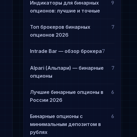
Индикаторы для бинарных
9
опционов: лучшие и точные
Топ брокеров бинарных
7
опционов 2026
Intrade Bar — обзор брокера
7
Alpari (Альпари) — бинарные
7
опционы
Лучшие бинарные опционы в
6
России 2026
Бинарные опционы с
6
минимальным депозитом в
рублях