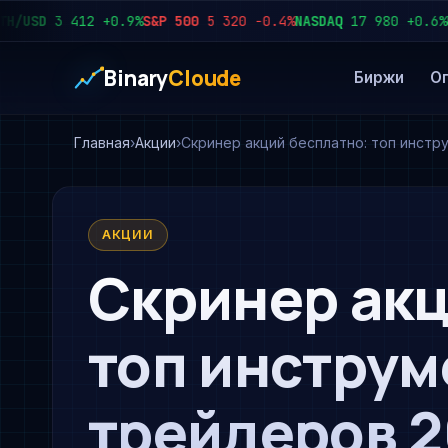
SD
3 412
+0.9%
S&P 500
5 320
−0.4%
NASDAQ
17 980
+0.6%
USD/
Binary
Cloude
Биржи
О
Главная
Акции
Скринер акций бесплатно: топ инст
АКЦИИ
Скринер акц
топ инструм
трейдеров 