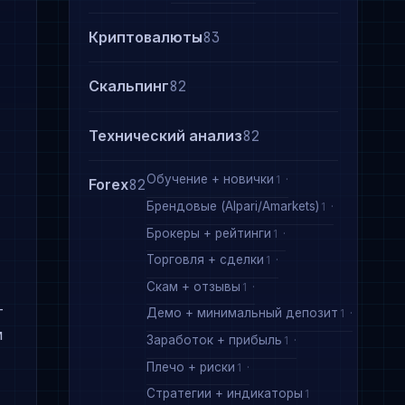
Криптовалюты
83
Скальпинг
82
Технический анализ
82
Обучение + новички
1
Forex
82
Брендовые (Alpari/Amarkets)
1
Брокеры + рейтинги
1
Торговля + сделки
1
Скам + отзывы
1
–
Демо + минимальный депозит
1
м
Заработок + прибыль
1
Плечо + риски
1
Стратегии + индикаторы
1