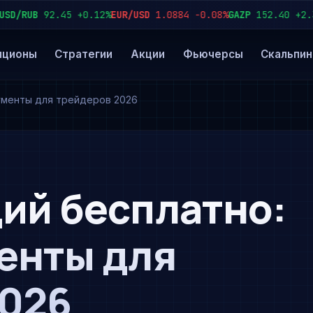
RUB
92.45
+0.12%
EUR/USD
1.0884
−0.08%
GAZP
152.40
+2.3%
SB
пционы
Стратегии
Акции
Фьючерсы
Скальпин
рументы для трейдеров 2026
ий бесплатно:
енты для
2026