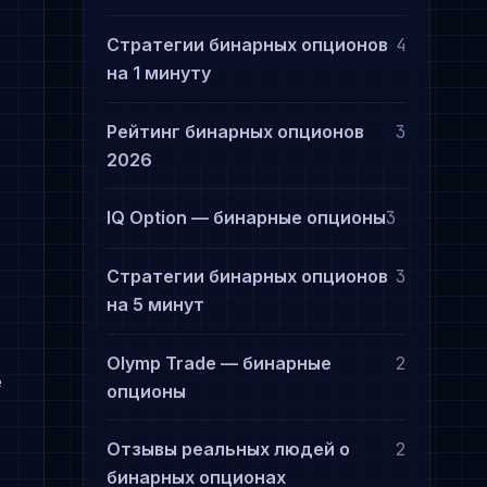
Стратегии бинарных опционов
4
на 1 минуту
Рейтинг бинарных опционов
3
2026
IQ Option — бинарные опционы
3
Стратегии бинарных опционов
3
на 5 минут
Olymp Trade — бинарные
2
е
опционы
Отзывы реальных людей о
2
бинарных опционах