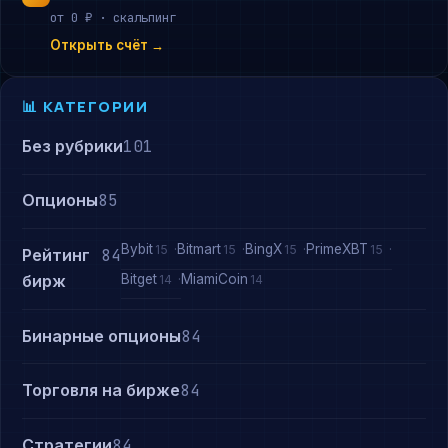
от 0 ₽ · скальпинг
Открыть счёт →
📊 КАТЕГОРИИ
Без рубрики
101
Опционы
85
Bybit
Bitmart
BingX
PrimeXBT
15
15
15
15
Рейтинг
84
Bitget
MiamiCoin
бирж
14
14
Бинарные опционы
84
Торговля на бирже
84
Стратегии
84