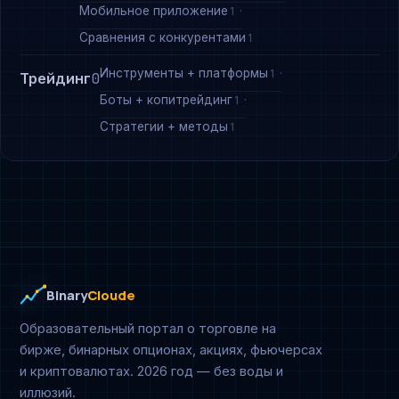
Мобильное приложение
1
Сравнения с конкурентами
1
Инструменты + платформы
1
Трейдинг
0
Боты + копитрейдинг
1
Стратегии + методы
1
Binary
Cloude
Образовательный портал о торговле на
бирже, бинарных опционах, акциях, фьючерсах
и криптовалютах. 2026 год — без воды и
иллюзий.