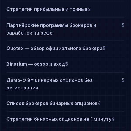
Стратегии прибыльные и точные
6
Партнёрские программы брокеров и
5
заработок на рефе
Quotex — обзор официального брокера
5
Binarium — обзор и вход
5
Демо-счёт бинарных опционов без
5
регистрации
Список брокеров бинарных опционов
4
Стратегии бинарных опционов на 1 минуту
4