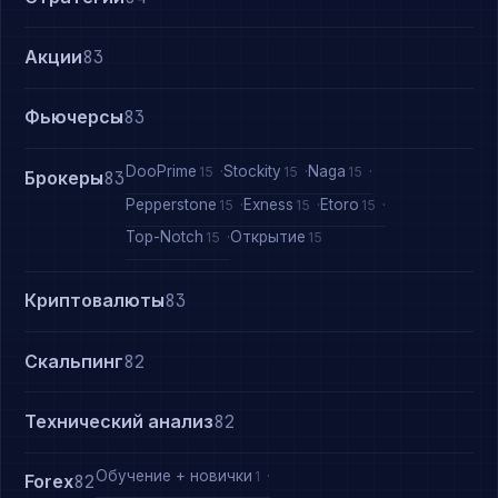
Акции
83
Фьючерсы
83
DooPrime
Stockity
Naga
15
15
15
Брокеры
83
Pepperstone
Exness
Etoro
15
15
15
Top-Notch
Открытие
15
15
Криптовалюты
83
Скальпинг
82
Технический анализ
82
Обучение + новички
1
Forex
82