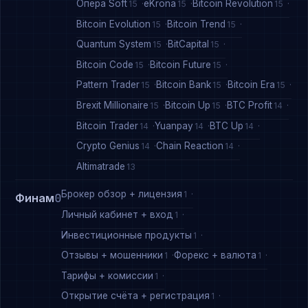
Опера Soft
eKrona
Bitcoin Revolution
15
15
15
Bitcoin Evolution
Bitcoin Trend
15
15
Quantum System
BitCapital
15
15
Bitcoin Code
Bitcoin Future
15
15
Pattern Trader
Bitcoin Bank
Bitcoin Era
15
15
15
Brexit Millionaire
Bitcoin Up
BTC Profit
15
15
14
Bitcoin Trader
Yuanpay
BTC Up
14
14
14
Crypto Genius
Chain Reaction
14
14
Altimatrade
13
Брокер обзор + лицензия
1
Финам
0
Личный кабинет + вход
1
Инвестиционные продукты
1
Отзывы + мошенники
Форекс + валюта
1
1
Тарифы + комиссии
1
Открытие счёта + регистрация
1