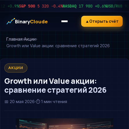
+0.9%
S&P 500
5 320
−0.4%
NASDAQ
17 980
+0.6%
USD/RUB
92.45
Binary
Cloude
▲
Открыть счёт
Главная
Акции
Growth или Value акции: сравнение стратегий 2026
АКЦИИ
Growth или Value акции:
сравнение стратегий 2026
📅
20 мая 2026
·
⏱ 1 мин чтения