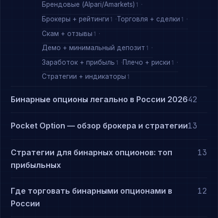
Брендовые (Alpari/Amarkets)
1
Брокеры + рейтинги
Торговля + сделки
1
1
Скам + отзывы
1
Демо + минимальный депозит
1
Заработок + прибыль
Плечо + риски
1
1
Стратегии + индикаторы
1
Бинарные опционы легально в России 2026
42
Pocket Option — обзор брокера и стратегии
13
Стратегии для бинарных опционов: топ
13
прибыльных
Где торговать бинарными опционами в
12
России