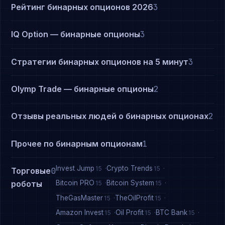
Рейтинг бинарных опционов 2026
3
IQ Option — бинарные опционы
3
Стратегии бинарных опционов на 5 минут
3
Olymp Trade — бинарные опционы
2
Отзывы реальных людей о бинарных опционах
2
Прочее по бинарным опционам
1
Invest Jump
Crypto Trends
15
15
Торговые
0
Bitcoin PRO
Bitcoin System
роботы
15
15
TheGasMaster
TheOilProfit
15
15
Amazon Invest
Oil Profit
BTC Bank
15
15
15