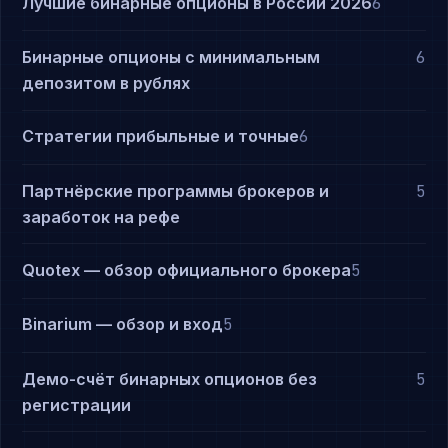
Лучшие бинарные опционы в России 2026
6
Бинарные опционы с минимальным
6
депозитом в рублях
Стратегии прибыльные и точные
6
Партнёрские программы брокеров и
5
заработок на рефе
Quotex — обзор официального брокера
5
Binarium — обзор и вход
5
Демо-счёт бинарных опционов без
5
регистрации