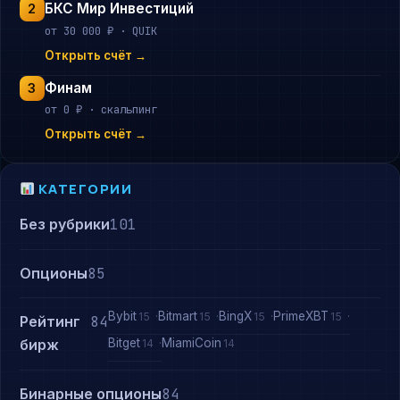
БКС Мир Инвестиций
2
от 30 000 ₽ · QUIK
Открыть счёт →
Финам
3
от 0 ₽ · скальпинг
Открыть счёт →
КАТЕГОРИИ
Без рубрики
101
Опционы
85
Bybit
Bitmart
BingX
PrimeXBT
15
15
15
15
Рейтинг
84
Bitget
MiamiCoin
бирж
14
14
Бинарные опционы
84