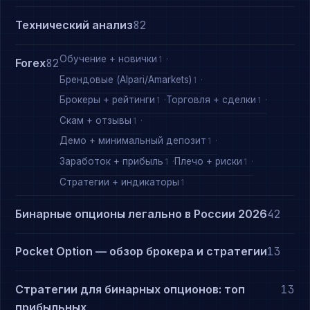
Технический анализ
82
Обучение + новички
1
Forex
82
Брендовые (Alpari/Amarkets)
1
Брокеры + рейтинги
Торговля + сделки
1
1
Скам + отзывы
1
Демо + минимальный депозит
1
Заработок + прибыль
Плечо + риски
1
1
Стратегии + индикаторы
1
Бинарные опционы легально в России 2026
42
Pocket Option — обзор брокера и стратегии
13
Стратегии для бинарных опционов: топ
13
прибыльных