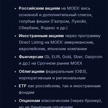
Российским акциям
на MOEX: весь
основной и дополнительный список,
голубые фишки (Газпром, Лукойл,
Сбербанк, Яндекс и др.)
Иностранным акциям
через программу
Direct Listing на MOEX: американские,
европейские, японские компании
Фьючерсам
(Si, EUR, Gold, Sber, Gazprom
и др.) на Срочном рынке MOEX
Облигациям
федеральным (ОФЗ),
корпоративным и региональным
ETF
как российским, так и иностранным
фондам
Опционам
классическим (через брокер),
но не бинарным опционам