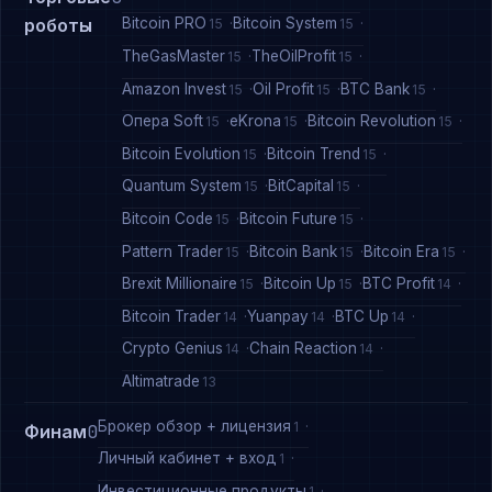
Bitcoin PRO
Bitcoin System
роботы
15
15
TheGasMaster
TheOilProfit
15
15
Amazon Invest
Oil Profit
BTC Bank
15
15
15
Опера Soft
eKrona
Bitcoin Revolution
15
15
15
Bitcoin Evolution
Bitcoin Trend
15
15
Quantum System
BitCapital
15
15
Bitcoin Code
Bitcoin Future
15
15
Pattern Trader
Bitcoin Bank
Bitcoin Era
15
15
15
Brexit Millionaire
Bitcoin Up
BTC Profit
15
15
14
Bitcoin Trader
Yuanpay
BTC Up
14
14
14
Crypto Genius
Chain Reaction
14
14
Altimatrade
13
Брокер обзор + лицензия
1
Финам
0
Личный кабинет + вход
1
Инвестиционные продукты
1