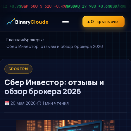
+0.9%
S&P 500
5 320
−0.4%
NASDAQ
17 980
+0.6%
USD/RUB
92.4
Binary
Cloude
▲
Открыть счёт
Главная
Брокеры
Сбер Инвестор: отзывы и обзор брокера 2026
БРОКЕРЫ
Сбер Инвестор: отзывы и
обзор брокера 2026
20 мая 2026
·
⏱ 1 мин чтения