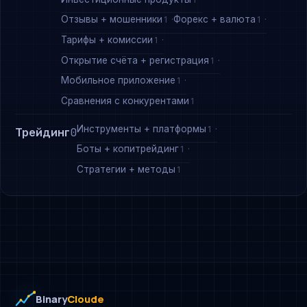
Отзывы + мошенники
Форекс + валюта
1
1
Тарифы + комиссии
1
Открытие счёта + регистрация
1
Мобильное приложение
1
Сравнения с конкурентами
1
Инструменты + платформы
1
Трейдинг
0
Боты + копитрейдинг
1
Стратегии + методы
1
Binary
Cloude