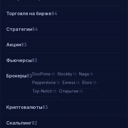
Торговля на бирже
84
Стратегии
84
Акции
83
Фьючерсы
83
DooPrime
Stockity
Naga
15
15
15
Брокеры
83
Pepperstone
Exness
Etoro
15
15
15
Top-Notch
Открытие
15
15
Криптовалюты
83
Скальпинг
82