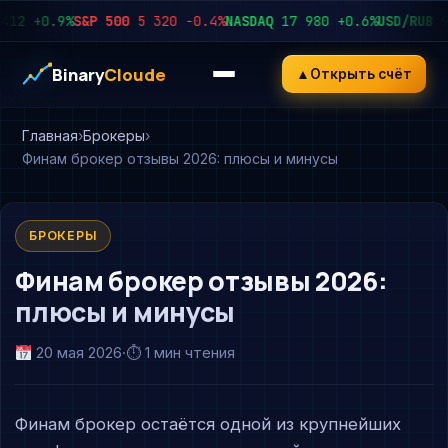
+0.9%
S&P 500
5 320
−0.4%
NASDAQ
17 980
+0.6%
USD/RUB
92.4
Binary
Cloude
▲
Открыть счёт
Главная
Брокеры
Финам брокер отзывы 2026: плюсы и минусы
БРОКЕРЫ
Финам брокер отзывы 2026:
плюсы и минусы
20 мая 2026
·
⏱ 1 мин чтения
Финам брокер остаётся одной из крупнейших