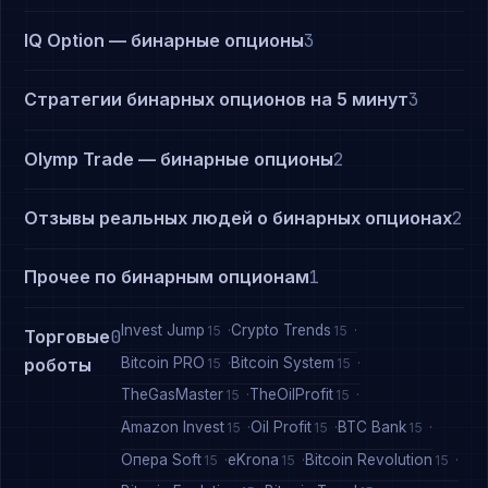
IQ Option — бинарные опционы
3
Стратегии бинарных опционов на 5 минут
3
Olymp Trade — бинарные опционы
2
Отзывы реальных людей о бинарных опционах
2
Прочее по бинарным опционам
1
Invest Jump
Crypto Trends
15
15
Торговые
0
Bitcoin PRO
Bitcoin System
роботы
15
15
TheGasMaster
TheOilProfit
15
15
Amazon Invest
Oil Profit
BTC Bank
15
15
15
Опера Soft
eKrona
Bitcoin Revolution
15
15
15