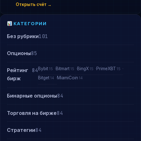
Открыть счёт →
КАТЕГОРИИ
Без рубрики
101
Опционы
85
Bybit
Bitmart
BingX
PrimeXBT
15
15
15
15
Рейтинг
84
Bitget
MiamiCoin
бирж
14
14
Бинарные опционы
84
Торговля на бирже
84
Стратегии
84