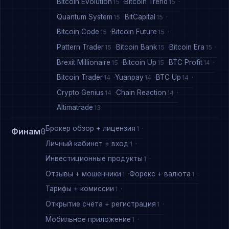
Bitcoin Evolution
Bitcoin Trend
15
15
Quantum System
BitCapital
15
15
Bitcoin Code
Bitcoin Future
15
15
Pattern Trader
Bitcoin Bank
Bitcoin Era
15
15
15
Brexit Millionaire
Bitcoin Up
BTC Profit
15
15
14
Bitcoin Trader
Yuanpay
BTC Up
14
14
14
Crypto Genius
Chain Reaction
14
14
Altimatrade
13
Брокер обзор + лицензия
1
Финам
0
Личный кабинет + вход
1
Инвестиционные продукты
1
Отзывы + мошенники
Форекс + валюта
1
1
Тарифы + комиссии
1
Открытие счёта + регистрация
1
Мобильное приложение
1