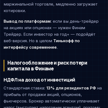
маржинальной торговле, медленно загружает
котировки.
Вывод по платформам
: если вы день-трейдер
на акциях или опционах — нужен Финам
Трейдер. Если инвестор на год+ — подойдёт
веб-версия. Но в целом
Тинькофф по
интерфейсу современнее
.
Налогообложение и риск потери
капитала в Финаме
НДФЛ на доход от инвестиций
Стандартная ставка:
13% для резидентов РФ
на
прибыль от продажи акций, опционов,
фьючерсов. Брокер автоматически уплачивает
налог (выступает налоговым агентом), поэтому