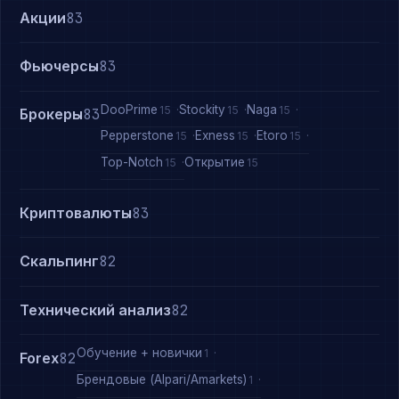
Акции
83
Фьючерсы
83
DooPrime
Stockity
Naga
15
15
15
Брокеры
83
Pepperstone
Exness
Etoro
15
15
15
Top-Notch
Открытие
15
15
Криптовалюты
83
Скальпинг
82
Технический анализ
82
Обучение + новички
1
Forex
82
Брендовые (Alpari/Amarkets)
1