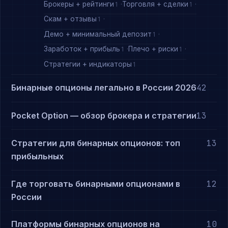
Брокеры + рейтинги
Торговля + сделки
1
1
Скам + отзывы
1
Демо + минимальный депозит
1
Заработок + прибыль
Плечо + риски
1
1
Стратегии + индикаторы
1
Бинарные опционы легально в России 2026
42
Pocket Option — обзор брокера и стратегии
13
Стратегии для бинарных опционов: топ
13
прибыльных
Где торговать бинарными опционами в
12
России
Платформы бинарных опционов на
10