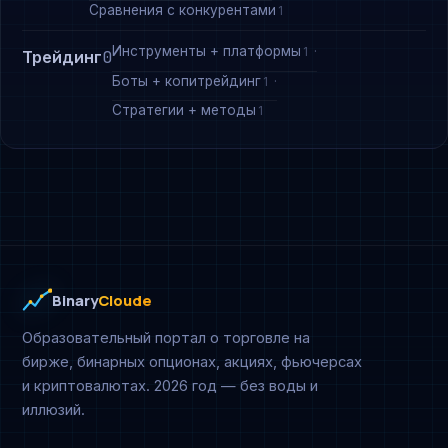
Сравнения с конкурентами
1
Инструменты + платформы
1
Трейдинг
0
Боты + копитрейдинг
1
Стратегии + методы
1
Binary
Cloude
Образовательный портал о торговле на
бирже, бинарных опционах, акциях, фьючерсах
и криптовалютах. 2026 год — без воды и
иллюзий.