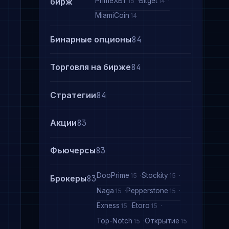
PrimeXBT
Bitget
бирж
15
14
MiamiCoin
14
Бинарные опционы
84
Торговля на бирже
84
Стратегии
84
Акции
83
Фьючерсы
83
DooPrime
Stockity
15
15
Брокеры
83
Naga
Pepperstone
15
15
Exness
Etoro
15
15
Top-Notch
Открытие
15
15