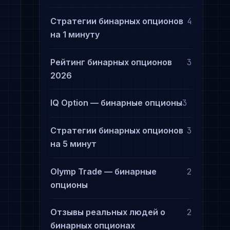
Стратегии бинарных опционов
4
на 1 минуту
Рейтинг бинарных опционов
3
2026
IQ Option — бинарные опционы
3
Стратегии бинарных опционов
3
на 5 минут
Olymp Trade — бинарные
2
опционы
Отзывы реальных людей о
2
бинарных опционах