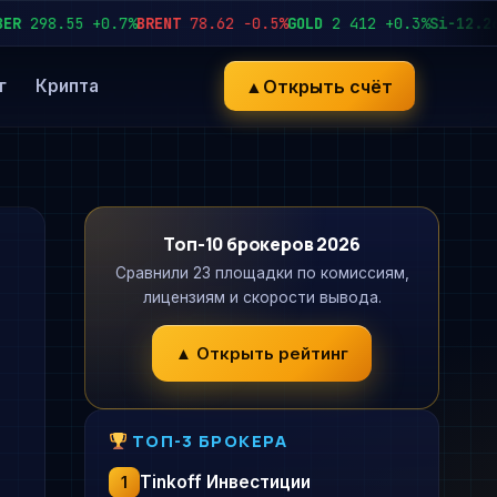
98.55
+0.7%
BRENT
78.62
−0.5%
GOLD
2 412
+0.3%
Si-12.26
92 
▲
Открыть счёт
г
Крипта
Топ-10 брокеров 2026
Сравнили 23 площадки по комиссиям,
лицензиям и скорости вывода.
▲ Открыть рейтинг
ТОП-3 БРОКЕРА
Tinkoff Инвестиции
1