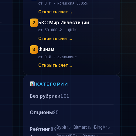
от 0 ₽ · комиссия 0,05%
Открыть счёт →
БКС Мир Инвестиций
2
от 30 000 ₽ · QUIK
Открыть счёт →
Финам
3
от 0 ₽ · скальпинг
Открыть счёт →
КАТЕГОРИИ
Без рубрики
101
Опционы
85
Bybit
Bitmart
BingX
15
15
15
Рейтинг
84