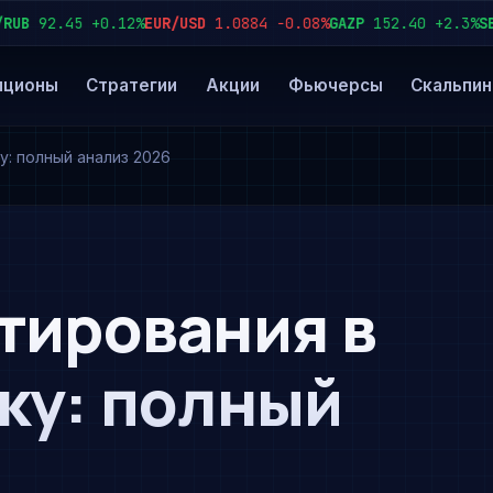
92.45
+0.12%
EUR/USD
1.0884
−0.08%
GAZP
152.40
+2.3%
SBER
2
пционы
Стратегии
Акции
Фьючерсы
Скальпин
у: полный анализ 2026
тирования в
ку: полный