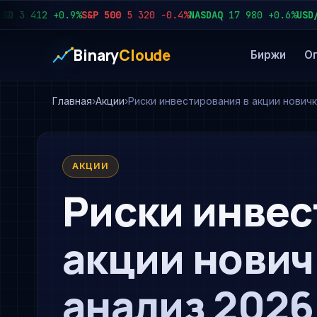
 412
+0.9%
S&P 500
5 320
−0.4%
NASDAQ
17 980
+0.6%
USD/RUB
Binary
Cloude
Биржи
О
Главная
Акции
Риски инвестирования в акции новичк
АКЦИИ
Риски инвес
акции нович
анализ 2026