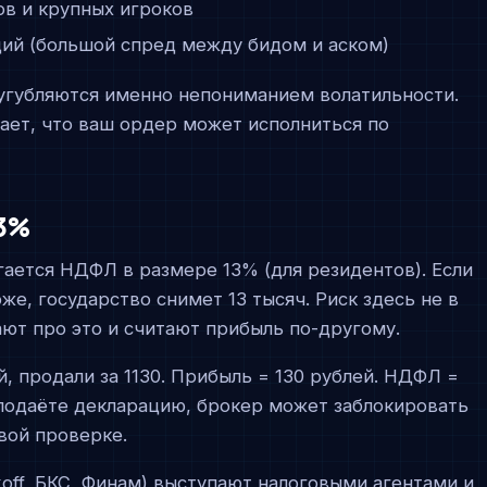
в и крупных игроков
ций (большой спред между бидом и аском)
сугубляются именно непониманием волатильности.
ает, что ваш ордер может исполниться по
3%
гается НДФЛ в размере 13% (для резидентов). Если
же, государство снимет 13 тысяч. Риск здесь не в
ают про это и считают прибыль по-другому.
, продали за 1130. Прибыль = 130 рублей. НДФЛ =
е подаёте декларацию, брокер может заблокировать
вой проверке.
off, БКС, Финам) выступают налоговыми агентами и