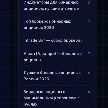
Индикаторы для бинарных
9
опционов: лучшие и точные
Топ брокеров бинарных
7
опционов 2026
Intrade Bar — обзор брокера
7
Alpari (Альпари) — бинарные
7
опционы
Лучшие бинарные опционы в
6
России 2026
Бинарные опционы с
6
минимальным депозитом в
рублях