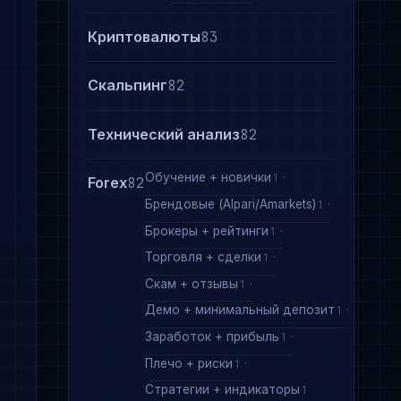
Криптовалюты
83
Скальпинг
82
Технический анализ
82
Обучение + новички
1
Forex
82
Брендовые (Alpari/Amarkets)
1
Брокеры + рейтинги
1
Торговля + сделки
1
Скам + отзывы
1
Демо + минимальный депозит
1
Заработок + прибыль
1
Плечо + риски
1
Стратегии + индикаторы
1