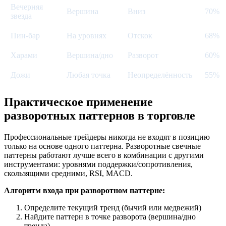
Вечерняя
Вершина
Вниз
70%
звезда
Пин-бар
На уровнях
Отскок
68%
Харами
Вершина/дно
Разворот
60%
Дожи
Любая точка
Неопределённость
55%
Практическое применение
разворотных паттернов в торговле
Профессиональные трейдеры никогда не входят в позицию
только на основе одного паттерна. Разворотные свечные
паттерны работают лучше всего в комбинации с другими
инструментами: уровнями поддержки/сопротивления,
скользящими средними, RSI, MACD.
Алгоритм входа при разворотном паттерне:
Определите текущий тренд (бычий или медвежий)
Найдите паттерн в точке разворота (вершина/дно
тренда)