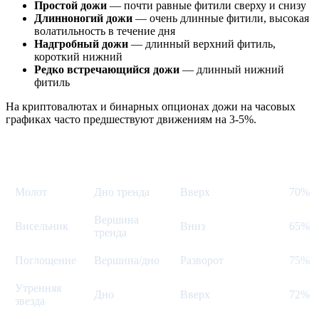
Простой дожи
— почти равные фитили сверху и снизу
Длинноногий дожи
— очень длинные фитили, высокая
волатильность в течение дня
Надгробный дожи
— длинный верхний фитиль,
короткий нижний
Редко встречающийся дожи
— длинный нижний
фитиль
На криптовалютах и бинарных опционах дожи на часовых
графиках часто предшествуют движениям на 3-5%.
Где
Направление
Паттерн
Надё
формируется
разворота
Молот
Дно тренда
Вверх
70%
Вершина
Висельник
Вниз
65%
тренда
Поглощение
Вершина/дно
Разворот
75%
Утренняя
Дно
Вверх
72%
звезда