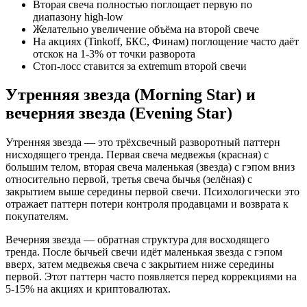
Вторая свеча полностью поглощает первую по
диапазону high-low
Желательно увеличение объёма на второй свече
На акциях (Tinkoff, БКС, Финам) поглощение часто даёт
отскок на 1-3% от точки разворота
Стоп-лосс ставится за extremum второй свечи
Утренняя звезда (Morning Star) и
вечерняя звезда (Evening Star)
Утренняя звезда — это трёхсвечный разворотный паттерн
нисходящего тренда. Первая свеча медвежья (красная) с
большим телом, вторая свеча маленькая (звезда) с гэпом вниз
относительно первой, третья свеча бычья (зелёная) с
закрытием выше середины первой свечи. Психологически это
отражает паттерн потери контроля продавцами и возврата к
покупателям.
Вечерняя звезда — обратная структура для восходящего
тренда. После бычьей свечи идёт маленькая звезда с гэпом
вверх, затем медвежья свеча с закрытием ниже середины
первой. Этот паттерн часто появляется перед коррекциями на
5-15% на акциях и криптовалютах.