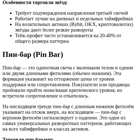
Особенности торговли звёзд:
Требует подтверждения направления третьей свечой
Работает лучше на дневных и недельных таймфреймах
На волатильных активах (Bybit, OKX, криптовалютах)
звёзды дают более резкие развороты
Тейк-профит часто устанавливается на 20-40% от
общего размера паттерна
Пин-бар (Pin Bar)
Пин-бар — это одиночная свеча с маленьким телом и одним
или двумя длинными фитилями (обычно нижним). Эта
формация указывает на отторжение цены от уровня
поддержки или сопротивления. Покупатели или продавцы
пробовали пройти ниже/выше критического уровня, но
встретили сопротивление и откатились.
На нисходящем тренде пин-бар с длинным нижним фитилём
указывает на отскок вверх, на восходящем — пин-бар с
верхним фитилём сигнализирует о падении. Это один из
самых универсальных разворотных паттернов, работающих
на всех таймфреймах и классах активов.
Торговля пин-барами: