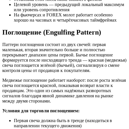
Целевой уровень — предыдущий локальный максимум
или уровень сопротивления
На фьючерсах и FOREX молот работает особенно
хорошо на часовых и четырёхчасовых таймфреймах
Поглощение (Engulfing Pattern)
Паттерн поглощения состоит из двух свечей: первая
маленькая, вторая значительно больше и полностью
перекрывает диапазон цены первой. Бычье поглощение
формируется после нисходящего тренда — красная (медвежья)
свеча поглощается зелёной (бычьей), сигнализируя о смене
контроля цены от продавцов к покупателям.
Медвежье поглощение работает наоборот: после роста зелёная
свеча поглощается красной, показывая возврат власти к
продавцам. Это один из самых надёжных разворотных
сигналов благодаря явной динамике давления на рынке
между двумя сторонами.
Условия для торговли поглощением:
Первая свеча должна быть в тренде (находиться в
направлении текущего движения)