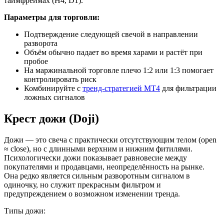
таймфреймах (H4, D1).
Параметры для торговли:
Подтверждение следующей свечой в направлении
разворота
Объём обычно падает во время харами и растёт при
пробое
На маржинальной торговле плечо 1:2 или 1:3 помогает
контролировать риск
Комбинируйте с
тренд-стратегией MT4
для фильтрации
ложных сигналов
Крест дожи (Doji)
Дожи — это свеча с практически отсутствующим телом (open
≈ close), но с длинными верхним и нижним фитилями.
Психологически дожи показывает равновесие между
покупателями и продавцами, неопределённость на рынке.
Она редко является сильным разворотным сигналом в
одиночку, но служит прекрасным фильтром и
предупреждением о возможном изменении тренда.
Типы дожи: