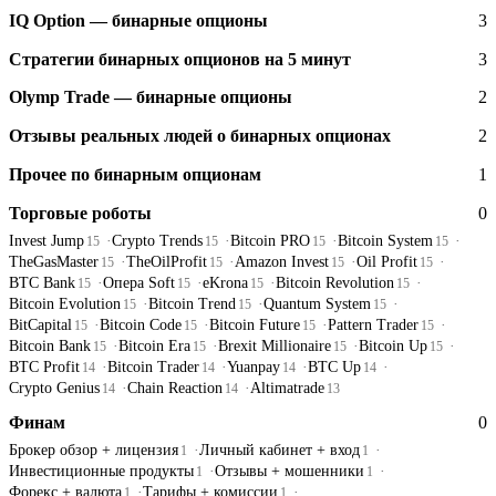
IQ Option — бинарные опционы
3
Стратегии бинарных опционов на 5 минут
3
Olymp Trade — бинарные опционы
2
Отзывы реальных людей о бинарных опционах
2
Прочее по бинарным опционам
1
Торговые роботы
0
Invest Jump
Crypto Trends
Bitcoin PRO
Bitcoin System
15
15
15
15
TheGasMaster
TheOilProfit
Amazon Invest
Oil Profit
15
15
15
15
BTC Bank
Опера Soft
eKrona
Bitcoin Revolution
15
15
15
15
Bitcoin Evolution
Bitcoin Trend
Quantum System
15
15
15
BitCapital
Bitcoin Code
Bitcoin Future
Pattern Trader
15
15
15
15
Bitcoin Bank
Bitcoin Era
Brexit Millionaire
Bitcoin Up
15
15
15
15
BTC Profit
Bitcoin Trader
Yuanpay
BTC Up
14
14
14
14
Crypto Genius
Chain Reaction
Altimatrade
14
14
13
Финам
0
Брокер обзор + лицензия
Личный кабинет + вход
1
1
Инвестиционные продукты
Отзывы + мошенники
1
1
Форекс + валюта
Тарифы + комиссии
1
1