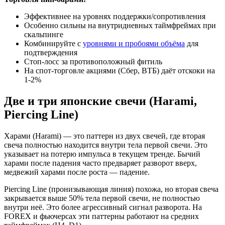
Эффективнее на уровнях поддержки/сопротивления
Особенно сильны на внутридневных таймфреймах при
скальпинге
Комбинируйте с
уровнями и пробоями объёма
для
подтверждения
Стоп-лосс за противоположный фитиль
На спот-торговле акциями (Сбер, ВТБ) даёт отскоки на
1-2%
Две и три японские свечи (Harami,
Piercing Line)
Харами (Harami) — это паттерн из двух свечей, где вторая
свеча полностью находится внутри тела первой свечи. Это
указывает на потерю импульса в текущем тренде. Бычий
харами после падения часто предваряет разворот вверх,
медвежий харами после роста — падение.
Piercing Line (пронизывающая линия) похожа, но вторая свеча
закрывается выше 50% тела первой свечи, не полностью
внутри неё. Это более агрессивный сигнал разворота. На
FOREX и фьючерсах эти паттерны работают на средних