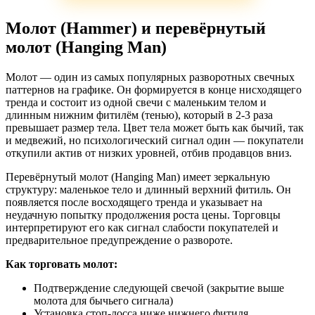
Молот (Hammer) и перевёрнутый
молот (Hanging Man)
Молот — один из самых популярных разворотных свечных
паттернов на графике. Он формируется в конце нисходящего
тренда и состоит из одной свечи с маленьким телом и
длинным нижним фитилём (тенью), который в 2-3 раза
превышает размер тела. Цвет тела может быть как бычий, так
и медвежий, но психологический сигнал один — покупатели
откупили актив от низких уровней, отбив продавцов вниз.
Перевёрнутый молот (Hanging Man) имеет зеркальную
структуру: маленькое тело и длинный верхний фитиль. Он
появляется после восходящего тренда и указывает на
неудачную попытку продолжения роста цены. Торговцы
интерпретируют его как сигнал слабости покупателей и
предварительное предупреждение о развороте.
Как торговать молот:
Подтверждение следующей свечой (закрытие выше
молота для бычьего сигнала)
Установка стоп-лосса ниже нижнего фитиля