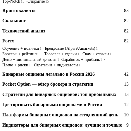
Top-Notch
Открытие
15
15
Криптовалюты
83
Скальпинг
82
Технический анализ
82
Forex
82
Обучение + новички
Брендовые (Alpari/Amarkets)
1
1
Брокеры + рейтинги
Торговля + сделки
Скам + отзывы
1
1
1
Демо + минимальный депозит
Заработок + прибыль
1
1
Плечо + риски
Стратегии + индикаторы
1
1
Бинарные опционы легально в России 2026
42
Pocket Option — обзор брокера и стратегии
13
Стратегии для бинарных опционов: топ прибыльных
13
Где торговать бинарными опционами в России
12
Платформы бинарных опционов на сегодняшний день
10
Индикаторы для бинарных опционов: лучшие и точные
9