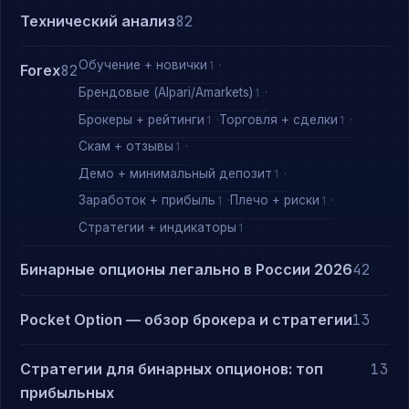
Технический анализ
82
Обучение + новички
1
Forex
82
Брендовые (Alpari/Amarkets)
1
Брокеры + рейтинги
Торговля + сделки
1
1
Скам + отзывы
1
Демо + минимальный депозит
1
Заработок + прибыль
Плечо + риски
1
1
Стратегии + индикаторы
1
Бинарные опционы легально в России 2026
42
Pocket Option — обзор брокера и стратегии
13
Стратегии для бинарных опционов: топ
13
прибыльных