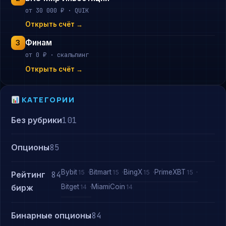
от 30 000 ₽ · QUIK
Открыть счёт →
Финам
3
от 0 ₽ · скальпинг
Открыть счёт →
КАТЕГОРИИ
Без рубрики
101
Опционы
85
Bybit
Bitmart
BingX
PrimeXBT
15
15
15
15
Рейтинг
84
Bitget
MiamiCoin
бирж
14
14
Бинарные опционы
84