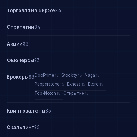
Торговля на бирже
84
Стратегии
84
Акции
83
Фьючерсы
83
DooPrime
Stockity
Naga
15
15
15
Брокеры
83
Pepperstone
Exness
Etoro
15
15
15
Top-Notch
Открытие
15
15
Криптовалюты
83
Скальпинг
82