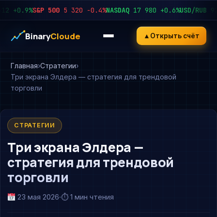
+0.9%
S&P 500
5 320
−0.4%
NASDAQ
17 980
+0.6%
USD/RUB
92.45
Binary
Cloude
▲
Открыть счёт
Главная
Стратегии
Три экрана Элдера — стратегия для трендовой
торговли
СТРАТЕГИИ
Три экрана Элдера —
стратегия для трендовой
торговли
23 мая 2026
·
⏱ 1 мин чтения