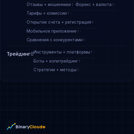
Отзывы + мошенники
Форекс + валюта
1
1
Тарифы + комиссии
1
Открытие счёта + регистрация
1
Мобильное приложение
1
Сравнения с конкурентами
1
Инструменты + платформы
1
Трейдинг
0
Боты + копитрейдинг
1
Стратегии + методы
1
Binary
Cloude