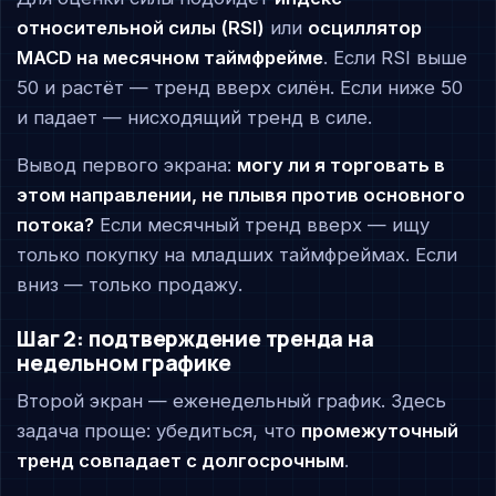
относительной силы (RSI)
или
осциллятор
MACD на месячном таймфрейме
. Если RSI выше
50 и растёт — тренд вверх силён. Если ниже 50
и падает — нисходящий тренд в силе.
Вывод первого экрана:
могу ли я торговать в
этом направлении, не плывя против основного
потока?
Если месячный тренд вверх — ищу
только покупку на младших таймфреймах. Если
вниз — только продажу.
Шаг 2: подтверждение тренда на
недельном графике
Второй экран — еженедельный график. Здесь
задача проще: убедиться, что
промежуточный
тренд совпадает с долгосрочным
.