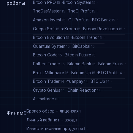
Bitcoin PRO
Bitcoin System
роботы
15
15
TheGasMaster
TheOilProfit
15
15
Amazon Invest
Oil Profit
BTC Bank
15
15
15
Опера Soft
eKrona
Bitcoin Revolution
15
15
15
Bitcoin Evolution
Bitcoin Trend
15
15
Quantum System
BitCapital
15
15
Bitcoin Code
Bitcoin Future
15
15
Pattern Trader
Bitcoin Bank
Bitcoin Era
15
15
15
Brexit Millionaire
Bitcoin Up
BTC Profit
15
15
14
Bitcoin Trader
Yuanpay
BTC Up
14
14
14
Crypto Genius
Chain Reaction
14
14
Altimatrade
13
Брокер обзор + лицензия
1
Финам
0
Личный кабинет + вход
1
Инвестиционные продукты
1