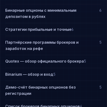
Бинарные опционы с минимальным
6
депозитом в рублях
Стратегии прибыльные и точные
6
Партнёрские программы брокеров и
5
заработок на рефе
Quotex — обзор официального брокера
5
Binarium — обзор и вход
5
Демо-счёт бинарных опционов без
5
регистрации
Список брокеров бинарных опционов
4