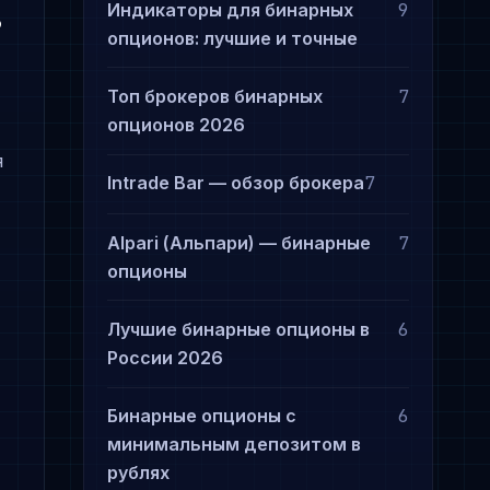
Индикаторы для бинарных
9
?
опционов: лучшие и точные
Топ брокеров бинарных
7
опционов 2026
я
Intrade Bar — обзор брокера
7
Alpari (Альпари) — бинарные
7
опционы
Лучшие бинарные опционы в
6
России 2026
Бинарные опционы с
6
минимальным депозитом в
%
рублях