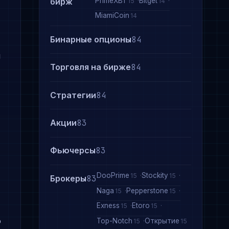
PrimeXBT
Bitget
бирж
15
14
MiamiCoin
14
Бинарные опционы
84
м
Торговля на бирже
84
Стратегии
84
Акции
83
Фьючерсы
83
DooPrime
Stockity
15
15
Брокеры
83
Naga
Pepperstone
15
15
Exness
Etoro
15
15
о
Top-Notch
Открытие
15
15