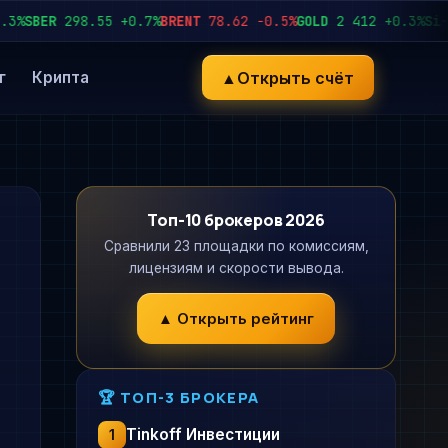
SBER
298.55
+0.7%
BRENT
78.62
−0.5%
GOLD
2 412
+0.3%
Si-12.
▲
Открыть счёт
г
Крипта
Топ-10 брокеров 2026
Сравнили 23 площадки по комиссиям,
лицензиям и скорости вывода.
▲ Открыть рейтинг
🏆 ТОП-3 БРОКЕРА
Tinkoff Инвестиции
1