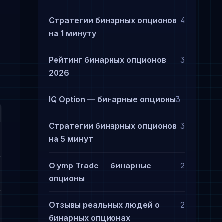
Стратегии бинарных опционов
4
на 1 минуту
Рейтинг бинарных опционов
3
2026
IQ Option — бинарные опционы
3
Стратегии бинарных опционов
3
на 5 минут
Olymp Trade — бинарные
2
опционы
Отзывы реальных людей о
2
бинарных опционах