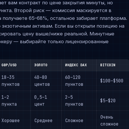
ает вам контракт по цене закрытия минуты, но
ункта. Второй риск — комиссия маскируется в
 получаете 65–68%, остальное забирает платформа.
 экзотичным активам. Если вы открыли позицию на
сировать цену выше/ниже реальной. Минутные
океру — выбирайте только лицензированные
GBP/USD
ЗОЛОТО
ИНДЕКС DAX
BITCOIN
18–35
40–80
60–120
$100–$500
пунктов
центов
пунктов
1–2
0,5–1
2–5
$5–$20
пункта
цент
пунктов
Очень
Хорошее
Среднее
Сложное
сложное