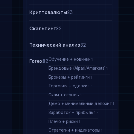
Криптовалюты
83
Скальпинг
82
Технический анализ
82
я
Обучение + новички
1
Forex
82
Брендовые (Alpari/Amarkets)
1
Брокеры + рейтинги
1
Торговля + сделки
1
Скам + отзывы
1
Демо + минимальный депозит
1
Заработок + прибыль
1
Плечо + риски
1
Стратегии + индикаторы
1