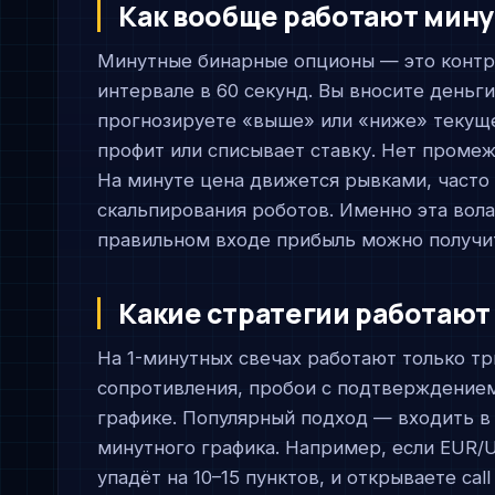
Как вообще работают мин
Минутные бинарные опционы — это контра
интервале в 60 секунд. Вы вносите деньги
прогнозируете «выше» или «ниже» текуще
профит или списывает ставку. Нет промежу
На минуте цена движется рывками, часто 
скальпирования роботов. Именно эта вол
правильном входе прибыль можно получит
Какие стратегии работают
На 1-минутных свечах работают только тр
сопротивления, пробои с подтверждением
графике. Популярный подход — входить в 
минутного графика. Например, если EUR/U
упадёт на 10–15 пунктов, и открываете cal