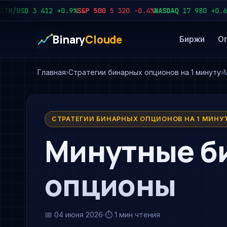
/USD
3 412
+0.9%
S&P 500
5 320
−0.4%
NASDAQ
17 980
+0.6%
US
Binary
Cloude
Биржи
О
Главная
Стратегии бинарных опционов на 1 минуту
СТРАТЕГИИ БИНАРНЫХ ОПЦИОНОВ НА 1 МИНУ
Минутные б
опционы
📅
04 июня 2026
·
⏱ 1 мин чтения