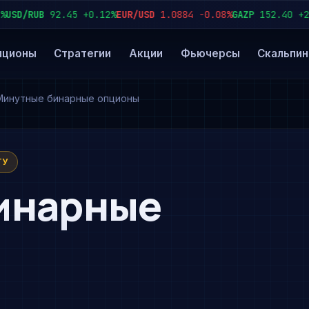
D/RUB
92.45
+0.12%
EUR/USD
1.0884
−0.08%
GAZP
152.40
+2.3%
пционы
Стратегии
Акции
Фьючерсы
Скальпин
Минутные бинарные опционы
ТУ
инарные