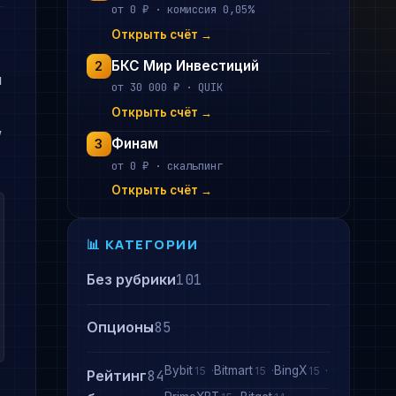
от 0 ₽ · комиссия 0,05%
Открыть счёт →
БКС Мир Инвестиций
2
л
от 30 000 ₽ · QUIK
Открыть счёт →
,
Финам
3
от 0 ₽ · скальпинг
Открыть счёт →
📊 КАТЕГОРИИ
Без рубрики
101
Опционы
85
Bybit
Bitmart
BingX
15
15
15
Рейтинг
84