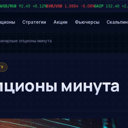
RUB
92.45
+0.12%
EUR/USD
1.0884
−0.08%
GAZP
152.40
+2.3%
SB
пционы
Стратегии
Акции
Фьючерсы
Скальпин
Бинарные опционы минута
ТУ
пционы минута