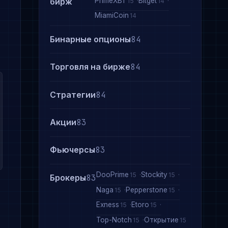
PrimeXBT
Bitget
бирж
15
14
MiamiCoin
14
Бинарные опционы
84
Торговля на бирже
84
Стратегии
84
Акции
83
Фьючерсы
83
DooPrime
Stockity
15
15
Брокеры
83
Naga
Pepperstone
15
15
Exness
Etoro
15
15
Top-Notch
Открытие
15
15