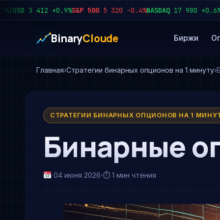
SD
3 412
+0.9%
S&P 500
5 320
−0.4%
NASDAQ
17 980
+0.6%
USD/
Binary
Cloude
Биржи
О
Главная
Стратегии бинарных опционов на 1 минуту
СТРАТЕГИИ БИНАРНЫХ ОПЦИОНОВ НА 1 МИНУ
Бинарные о
04 июня 2026
·
⏱ 1 мин чтения