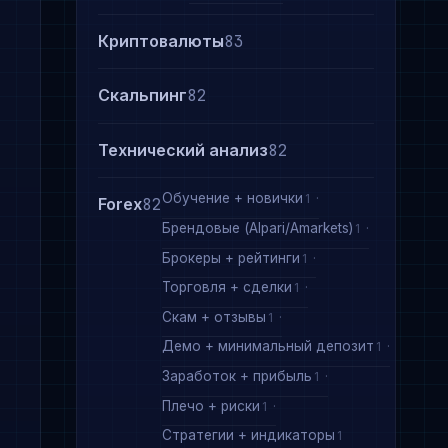
Криптовалюты
83
Скальпинг
82
Технический анализ
82
Обучение + новички
1
Forex
82
Брендовые (Alpari/Amarkets)
1
Брокеры + рейтинги
1
Торговля + сделки
1
Скам + отзывы
1
Демо + минимальный депозит
1
Заработок + прибыль
1
Плечо + риски
1
Стратегии + индикаторы
1