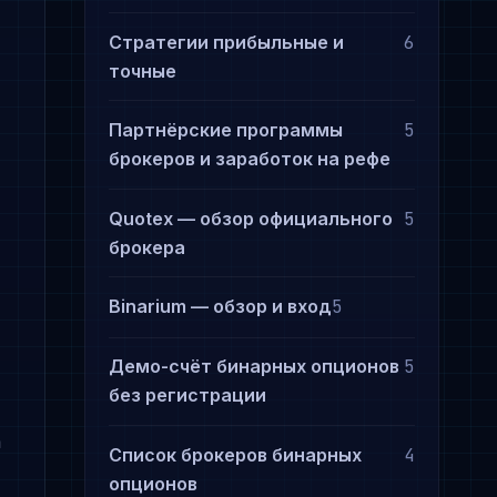
Стратегии прибыльные и
6
точные
Партнёрские программы
5
брокеров и заработок на рефе
Quotex — обзор официального
5
брокера
Binarium — обзор и вход
5
Демо-счёт бинарных опционов
5
без регистрации
а
Список брокеров бинарных
4
опционов