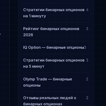
Стратегии бинарных опционов
4
на 1 минуту
Рейтинг бинарных опционов
3
,
2026
IQ Option — бинарные опционы
3
Стратегии бинарных опционов
3
на 5 минут
Olymp Trade — бинарные
2
опционы
Отзывы реальных людей о
2
бинарных опционах