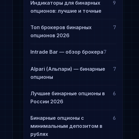
Индикаторы для бинарных
9
опционов: лучшие и точные
Топ брокеров бинарных
7
опционов 2026
Intrade Bar — обзор брокера
7
Alpari (Альпари) — бинарные
7
опционы
Лучшие бинарные опционы в
6
России 2026
Бинарные опционы с
6
минимальным депозитом в
рублях