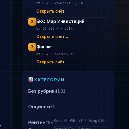
от 0 ₽ · комиссия 0,05%
Открыть счёт →
БКС Мир Инвестиций
2
от 30 000 ₽ · QUIK
Открыть счёт →
Финам
3
от 0 ₽ · скальпинг
Открыть счёт →
КАТЕГОРИИ
Без рубрики
101
Опционы
85
х
Bybit
Bitmart
BingX
15
15
15
Рейтинг
84
о