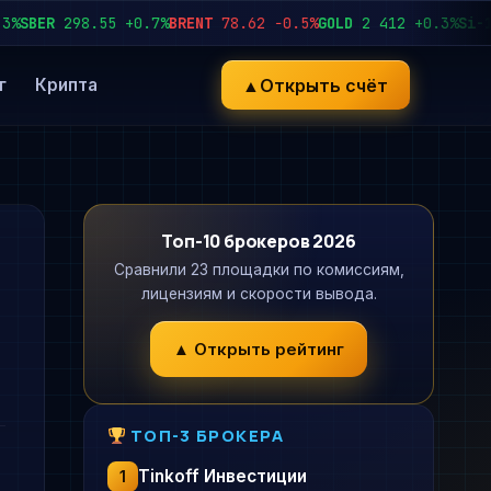
ER
298.55
+0.7%
BRENT
78.62
−0.5%
GOLD
2 412
+0.3%
Si-12.26
▲
Открыть счёт
г
Крипта
Топ-10 брокеров 2026
Сравнили 23 площадки по комиссиям,
лицензиям и скорости вывода.
▲ Открыть рейтинг
ТОП-3 БРОКЕРА
Tinkoff Инвестиции
1