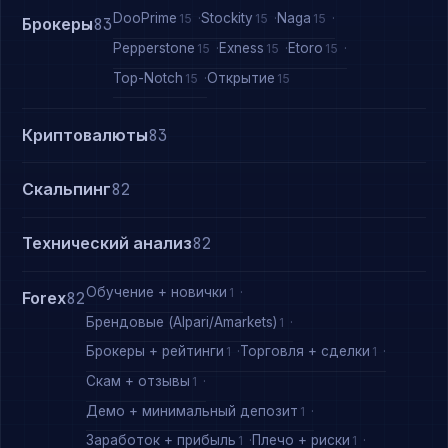
DooPrime
Stockity
Naga
15
15
15
Брокеры
83
Pepperstone
Exness
Etoro
15
15
15
Top-Notch
Открытие
15
15
Криптовалюты
83
Скальпинг
82
Технический анализ
82
Обучение + новички
1
Forex
82
Брендовые (Alpari/Amarkets)
1
Брокеры + рейтинги
Торговля + сделки
1
1
Скам + отзывы
1
Демо + минимальный депозит
1
Заработок + прибыль
Плечо + риски
1
1