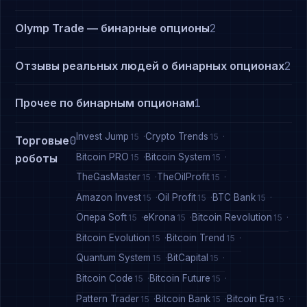
Olymp Trade — бинарные опционы
2
Отзывы реальных людей о бинарных опционах
2
Прочее по бинарным опционам
1
Invest Jump
Crypto Trends
15
15
Торговые
0
Bitcoin PRO
Bitcoin System
роботы
15
15
TheGasMaster
TheOilProfit
15
15
Amazon Invest
Oil Profit
BTC Bank
15
15
15
Опера Soft
eKrona
Bitcoin Revolution
15
15
15
Bitcoin Evolution
Bitcoin Trend
15
15
Quantum System
BitCapital
15
15
Bitcoin Code
Bitcoin Future
15
15
Pattern Trader
Bitcoin Bank
Bitcoin Era
15
15
15