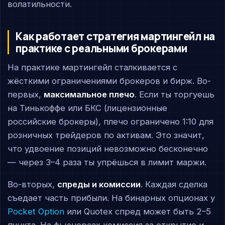
волатильности.
Как работает стратегия мартингейл на
практике с реальными брокерами
На практике мартингейл сталкивается с
жёсткими ограничениями брокеров и бирж. Во-
первых,
максимальное плечо
. Если ты торгуешь
на Тинькоффе или БКС (лицензионные
российские брокеры), плечо ограничено 1:10 для
розничных трейдеров по активам. Это значит,
что удвоение позиций невозможно бесконечно
— через 3–4 раза ты упрёшься в лимит маржи.
Во-вторых,
спреды и комиссии
. Каждая сделка
съедает часть прибыли. На бинарных опционах у
Pocket Option
или Quotex спред может быть 2–5