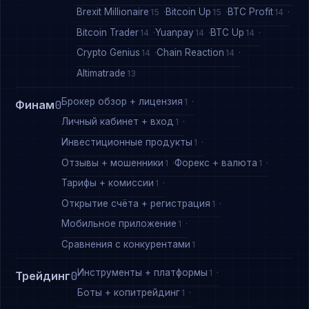
Brexit Millionaire
Bitcoin Up
BTC Profit
15
15
14
Bitcoin Trader
Yuanpay
BTC Up
14
14
14
Crypto Genius
Chain Reaction
14
14
Altimatrade
13
Брокер обзор + лицензия
1
Финам
0
Личный кабинет + вход
1
Инвестиционные продукты
1
Отзывы + мошенники
Форекс + валюта
1
1
Тарифы + комиссии
1
Открытие счёта + регистрация
1
Мобильное приложение
1
Сравнения с конкурентами
1
Инструменты + платформы
1
Трейдинг
0
Боты + копитрейдинг
1