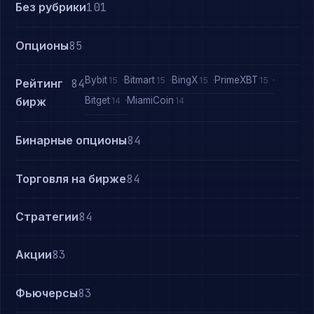
Без рубрики
101
Опционы
85
Bybit
Bitmart
BingX
PrimeXBT
15
15
15
15
Рейтинг
84
Bitget
MiamiCoin
бирж
14
14
Бинарные опционы
84
Торговля на бирже
84
Стратегии
84
Акции
83
Фьючерсы
83