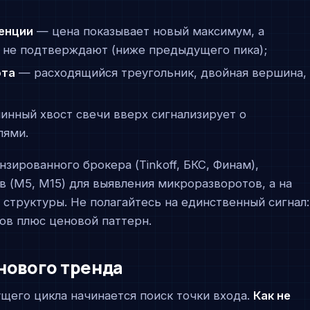
енции
— цена показывает новый максимум, а
c) не подтверждают (ниже предыдущего пика);
ота
— расходящийся треугольник, двойная вершина,
инный хвост свечи вверх сигнализирует о
лями.
нзированного брокера (Tinkoff, БКС, Финам),
 (M5, M15) для выявления микроразворотов, а на
структуры. Не полагайтесь на единственный сигнал:
ов плюс ценовой паттерн.
нового тренда
его цикла начинается поиск точки входа.
Как не