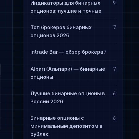
Индикаторы для бинарных
9
опционов: лучшие и точные
Топ брокеров бинарных
7
опционов 2026
Intrade Bar — обзор брокера
7
Alpari (Альпари) — бинарные
7
опционы
Лучшие бинарные опционы в
6
России 2026
Бинарные опционы с
6
минимальным депозитом в
рублях