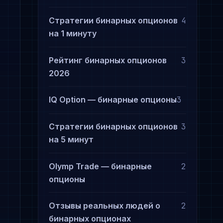
Стратегии бинарных опционов
4
на 1 минуту
Рейтинг бинарных опционов
3
2026
IQ Option — бинарные опционы
3
Стратегии бинарных опционов
3
на 5 минут
Olymp Trade — бинарные
2
опционы
Отзывы реальных людей о
2
бинарных опционах