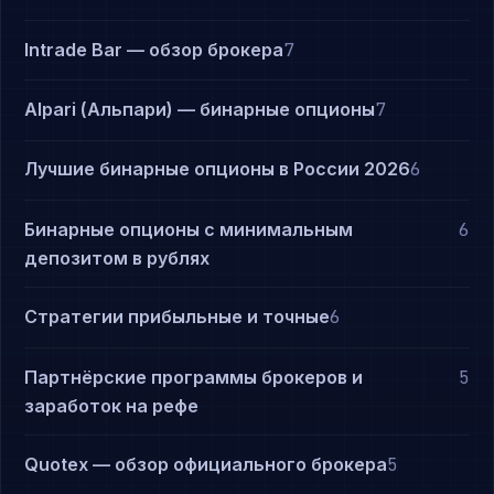
Intrade Bar — обзор брокера
7
Alpari (Альпари) — бинарные опционы
7
Лучшие бинарные опционы в России 2026
6
Бинарные опционы с минимальным
6
депозитом в рублях
Стратегии прибыльные и точные
6
Партнёрские программы брокеров и
5
заработок на рефе
Quotex — обзор официального брокера
5