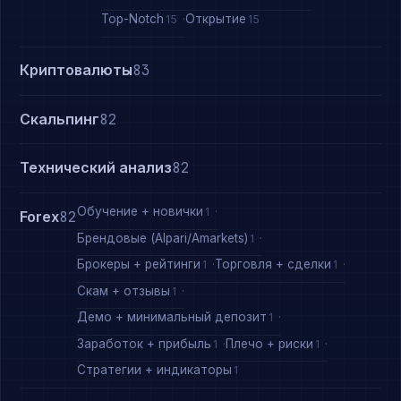
Top-Notch
Открытие
15
15
Криптовалюты
83
Скальпинг
82
Технический анализ
82
Обучение + новички
1
Forex
82
Брендовые (Alpari/Amarkets)
1
Брокеры + рейтинги
Торговля + сделки
1
1
Скам + отзывы
1
Демо + минимальный депозит
1
Заработок + прибыль
Плечо + риски
1
1
Стратегии + индикаторы
1