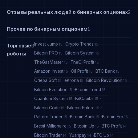
Отзывы реальных людей о бинарных опционах
2
Прочее по бинарным опционам
1
Invest Jump
Crypto Trends
15
15
Торговые
0
Bitcoin PRO
Bitcoin System
роботы
15
15
TheGasMaster
TheOilProfit
15
15
Amazon Invest
Oil Profit
BTC Bank
15
15
15
Опера Soft
eKrona
Bitcoin Revolution
15
15
15
Bitcoin Evolution
Bitcoin Trend
15
15
Quantum System
BitCapital
15
15
Bitcoin Code
Bitcoin Future
15
15
Pattern Trader
Bitcoin Bank
Bitcoin Era
15
15
15
Brexit Millionaire
Bitcoin Up
BTC Profit
15
15
14
Bitcoin Trader
Yuanpay
BTC Up
14
14
14