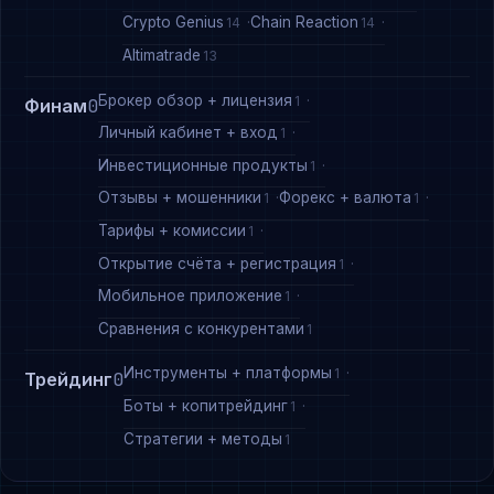
Crypto Genius
Chain Reaction
14
14
Altimatrade
13
Брокер обзор + лицензия
1
Финам
0
Личный кабинет + вход
1
Инвестиционные продукты
1
Отзывы + мошенники
Форекс + валюта
1
1
Тарифы + комиссии
1
Открытие счёта + регистрация
1
Мобильное приложение
1
Сравнения с конкурентами
1
Инструменты + платформы
1
Трейдинг
0
Боты + копитрейдинг
1
Стратегии + методы
1