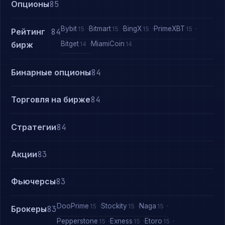
Опционы
85
Bybit
Bitmart
BingX
PrimeXBT
15
15
15
15
Рейтинг
84
Bitget
MiamiCoin
бирж
14
14
Бинарные опционы
84
Торговля на бирже
84
Стратегии
84
Акции
83
Фьючерсы
83
DooPrime
Stockity
Naga
15
15
15
Брокеры
83
Pepperstone
Exness
Etoro
15
15
15