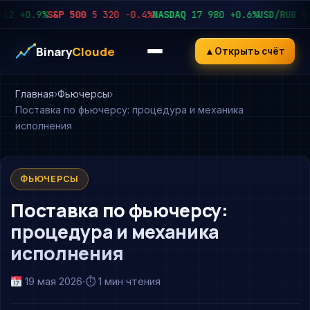
+0.9%
S&P 500
5 320
−0.4%
NASDAQ
17 980
+0.6%
USD/RUB
92.45
Binary
Cloude
▲
Открыть счёт
Главная
Фьючерсы
Поставка по фьючерсу: процедура и механика
исполнения
ФЬЮЧЕРСЫ
Поставка по фьючерсу:
процедура и механика
исполнения
19 мая 2026
·
⏱ 1 мин чтения