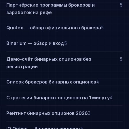
Партнёрские программы брокеров и
5
заработок на рефе
Quotex — обзор официального брокера
5
Binarium — обзор и вход
5
Демо-счёт бинарных опционов без
5
регистрации
Список брокеров бинарных опционов
4
Стратегии бинарных опционов на 1 минуту
4
Рейтинг бинарных опционов 2026
3
IQ Option — бинарные опционы
3