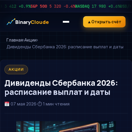
412
+0.9%
S&P 500
5 320
−0.4%
NASDAQ
17 980
+0.6%
USD/RUB
9
Binary
Cloude
▲
Открыть счёт
Главная
Акции
Дивиденды Сбербанка 2026: расписание выплат и даты
АКЦИИ
Дивиденды Сбербанка 2026:
расписание выплат и даты
07 мая 2026
·
⏱ 1 мин чтения