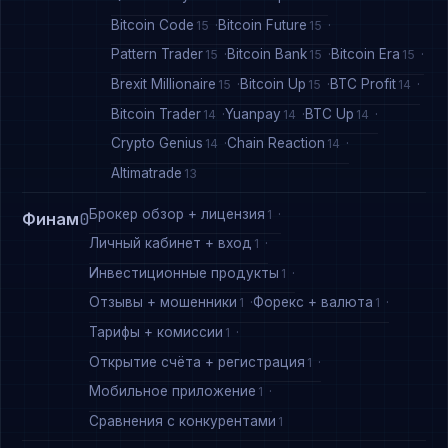
Bitcoin Code
Bitcoin Future
15
15
Pattern Trader
Bitcoin Bank
Bitcoin Era
15
15
15
Brexit Millionaire
Bitcoin Up
BTC Profit
15
15
14
Bitcoin Trader
Yuanpay
BTC Up
14
14
14
Crypto Genius
Chain Reaction
14
14
Altimatrade
13
Брокер обзор + лицензия
1
Финам
0
Личный кабинет + вход
1
Инвестиционные продукты
1
Отзывы + мошенники
Форекс + валюта
1
1
Тарифы + комиссии
1
Открытие счёта + регистрация
1
Мобильное приложение
1
Сравнения с конкурентами
1