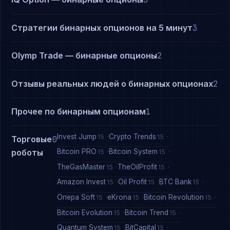
Стратегии бинарных опционов на 5 минут
3
Olymp Trade — бинарные опционы
2
Отзывы реальных людей о бинарных опционах
2
Прочее по бинарным опционам
1
Invest Jump
Crypto Trends
15
15
Торговые
0
Bitcoin PRO
Bitcoin System
роботы
15
15
TheGasMaster
TheOilProfit
15
15
Amazon Invest
Oil Profit
BTC Bank
15
15
15
Опера Soft
eKrona
Bitcoin Revolution
15
15
15
Bitcoin Evolution
Bitcoin Trend
15
15
Quantum System
BitCapital
15
15