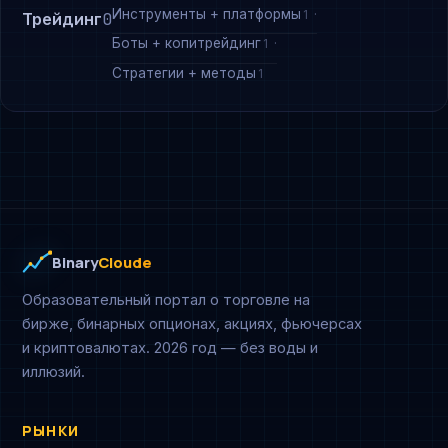
Инструменты + платформы
1
Трейдинг
0
Боты + копитрейдинг
1
Стратегии + методы
1
Binary
Cloude
Образовательный портал о торговле на
бирже, бинарных опционах, акциях, фьючерсах
и криптовалютах. 2026 год — без воды и
иллюзий.
РЫНКИ