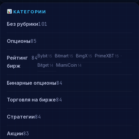
КАТЕГОРИИ
Без рубрики
101
Опционы
85
Bybit
Bitmart
BingX
PrimeXBT
15
15
15
15
Рейтинг
84
Bitget
MiamiCoin
бирж
14
14
Бинарные опционы
84
Торговля на бирже
84
Стратегии
84
Акции
83