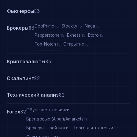
Фьючерсы
83
DooPrime
Stockity
Naga
15
15
15
Брокеры
83
Pepperstone
Exness
Etoro
15
15
15
Top-Notch
Открытие
15
15
Криптовалюты
83
Скальпинг
82
Технический анализ
82
Обучение + новички
1
Forex
82
Брендовые (Alpari/Amarkets)
1
Брокеры + рейтинги
Торговля + сделки
1
1
Скам + отзывы