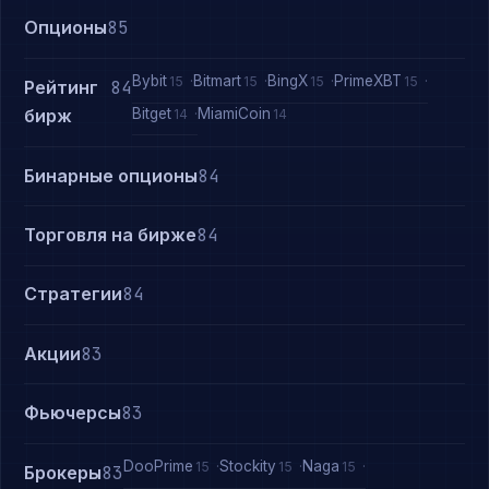
Опционы
85
Bybit
Bitmart
BingX
PrimeXBT
15
15
15
15
Рейтинг
84
Bitget
MiamiCoin
бирж
14
14
Бинарные опционы
84
Торговля на бирже
84
Стратегии
84
Акции
83
Фьючерсы
83
DooPrime
Stockity
Naga
15
15
15
Брокеры
83