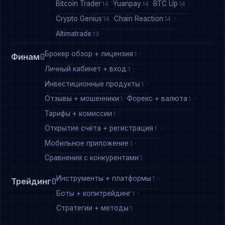
Bitcoin Trader
Yuanpay
BTC Up
14
14
14
Crypto Genius
Chain Reaction
14
14
Altimatrade
13
Брокер обзор + лицензия
1
Финам
0
Личный кабинет + вход
1
Инвестиционные продукты
1
Отзывы + мошенники
Форекс + валюта
1
1
Тарифы + комиссии
1
Открытие счёта + регистрация
1
Мобильное приложение
1
Сравнения с конкурентами
1
Инструменты + платформы
1
Трейдинг
0
Боты + копитрейдинг
1
Стратегии + методы
1