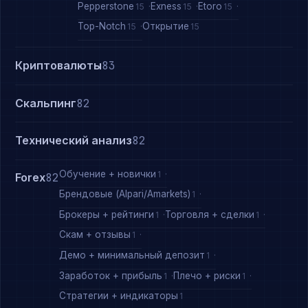
Pepperstone
Exness
Etoro
15
15
15
Top-Notch
Открытие
15
15
Криптовалюты
83
Скальпинг
82
Технический анализ
82
Обучение + новички
1
Forex
82
Брендовые (Alpari/Amarkets)
1
Брокеры + рейтинги
Торговля + сделки
1
1
Скам + отзывы
1
Демо + минимальный депозит
1
Заработок + прибыль
Плечо + риски
1
1
Стратегии + индикаторы
1