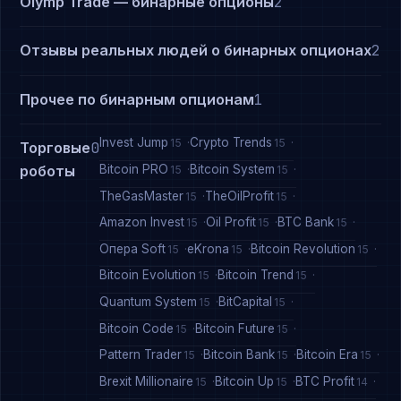
Olymp Trade — бинарные опционы
2
Отзывы реальных людей о бинарных опционах
2
Прочее по бинарным опционам
1
Invest Jump
Crypto Trends
15
15
Торговые
0
Bitcoin PRO
Bitcoin System
роботы
15
15
TheGasMaster
TheOilProfit
15
15
Amazon Invest
Oil Profit
BTC Bank
15
15
15
Опера Soft
eKrona
Bitcoin Revolution
15
15
15
Bitcoin Evolution
Bitcoin Trend
15
15
Quantum System
BitCapital
15
15
Bitcoin Code
Bitcoin Future
15
15
Pattern Trader
Bitcoin Bank
Bitcoin Era
15
15
15
Brexit Millionaire
Bitcoin Up
BTC Profit
15
15
14