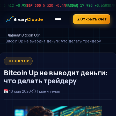
412
+0.9%
S&P 500
5 320
−0.4%
NASDAQ
17 980
+0.6%
USD/RUB
9
Binary
Cloude
▲
Открыть счёт
Главная
Bitcoin Up
Bitcoin Up не выводит деньги: что делать трейдеру
BITCOIN UP
Bitcoin Up не выводит деньги:
что делать трейдеру
16 мая 2026
·
⏱ 1 мин чтения