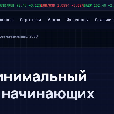
RUB
92.45
+0.12%
EUR/USD
1.0884
−0.08%
GAZP
152.40
+2.3%
SB
пционы
Стратегии
Акции
Фьючерсы
Скальпин
 для начинающих 2026
минимальный
я начинающих