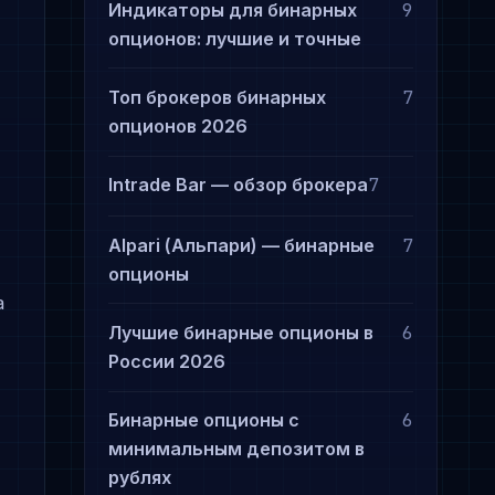
Индикаторы для бинарных
9
опционов: лучшие и точные
Топ брокеров бинарных
7
опционов 2026
Intrade Bar — обзор брокера
7
Alpari (Альпари) — бинарные
7
опционы
а
Лучшие бинарные опционы в
6
России 2026
Бинарные опционы с
6
минимальным депозитом в
рублях