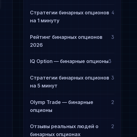
Стратегии бинарных опционов
4
на 1 минуту
Рейтинг бинарных опционов
3
2026
IQ Option — бинарные опционы
3
Стратегии бинарных опционов
3
на 5 минут
Olymp Trade — бинарные
2
опционы
Отзывы реальных людей о
2
бинарных опционах