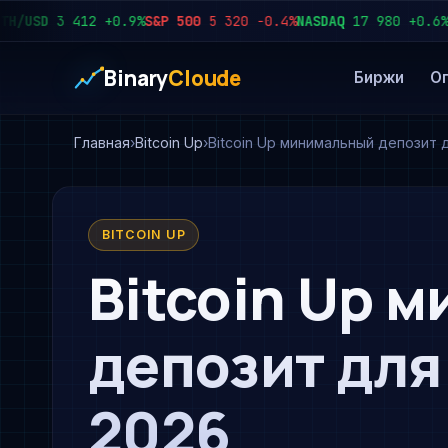
SD
3 412
+0.9%
S&P 500
5 320
−0.4%
NASDAQ
17 980
+0.6%
USD/
Binary
Cloude
Биржи
О
Главная
Bitcoin Up
Bitcoin Up минимальный депозит
BITCOIN UP
Bitcoin Up 
депозит дл
2026