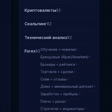
Криптовалюты
83
Скальпинг
82
Технический анализ
82
Обучение + новички
1
Forex
82
Брендовые (Alpari/Amarkets)
1
Брокеры + рейтинги
1
Торговля + сделки
1
Скам + отзывы
1
Демо + минимальный депозит
1
Заработок + прибыль
1
Плечо + риски
1
Стратегии + индикаторы
1