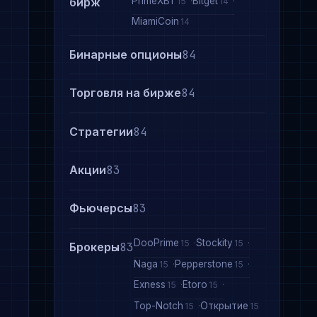
PrimeXBT
Bitget
бирж
15
14
MiamiCoin
14
Бинарные опционы
84
Торговля на бирже
84
Стратегии
84
Акции
83
Фьючерсы
83
DooPrime
Stockity
15
15
Брокеры
83
Naga
Pepperstone
15
15
Exness
Etoro
15
15
Top-Notch
Открытие
15
15