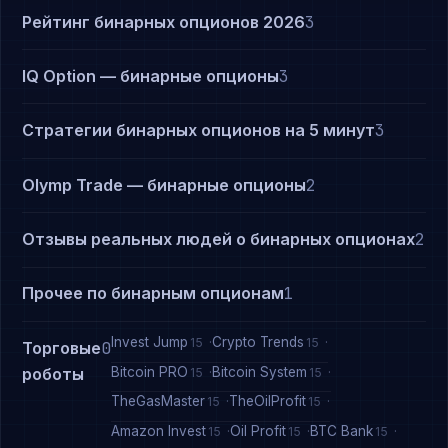
Рейтинг бинарных опционов 2026
3
IQ Option — бинарные опционы
3
Стратегии бинарных опционов на 5 минут
3
Olymp Trade — бинарные опционы
2
Отзывы реальных людей о бинарных опционах
2
Прочее по бинарным опционам
1
Invest Jump
Crypto Trends
15
15
Торговые
0
Bitcoin PRO
Bitcoin System
роботы
15
15
TheGasMaster
TheOilProfit
15
15
Amazon Invest
Oil Profit
BTC Bank
15
15
15