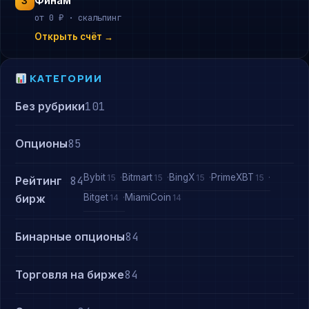
Финам
3
от 0 ₽ · скальпинг
Открыть счёт →
КАТЕГОРИИ
Без рубрики
101
Опционы
85
Bybit
Bitmart
BingX
PrimeXBT
15
15
15
15
Рейтинг
84
Bitget
MiamiCoin
бирж
14
14
Бинарные опционы
84
Торговля на бирже
84