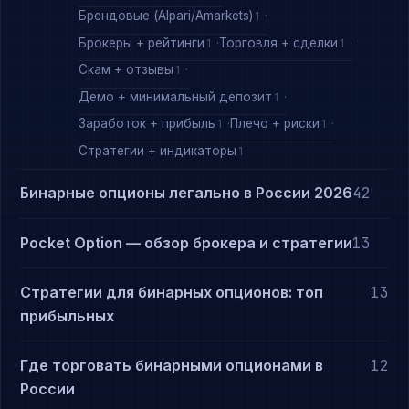
Брендовые (Alpari/Amarkets)
1
Брокеры + рейтинги
Торговля + сделки
1
1
Скам + отзывы
1
Демо + минимальный депозит
1
Заработок + прибыль
Плечо + риски
1
1
Стратегии + индикаторы
1
Бинарные опционы легально в России 2026
42
Pocket Option — обзор брокера и стратегии
13
Стратегии для бинарных опционов: топ
13
прибыльных
Где торговать бинарными опционами в
12
России