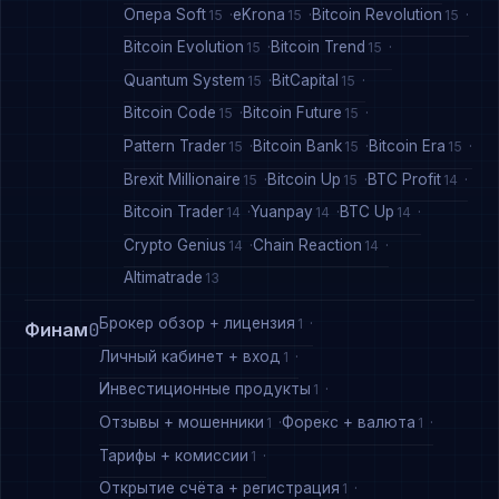
Опера Soft
eKrona
Bitcoin Revolution
15
15
15
Bitcoin Evolution
Bitcoin Trend
15
15
Quantum System
BitCapital
15
15
Bitcoin Code
Bitcoin Future
15
15
Pattern Trader
Bitcoin Bank
Bitcoin Era
15
15
15
Brexit Millionaire
Bitcoin Up
BTC Profit
15
15
14
Bitcoin Trader
Yuanpay
BTC Up
14
14
14
Crypto Genius
Chain Reaction
14
14
Altimatrade
13
Брокер обзор + лицензия
1
Финам
0
Личный кабинет + вход
1
Инвестиционные продукты
1
Отзывы + мошенники
Форекс + валюта
1
1
Тарифы + комиссии
1
Открытие счёта + регистрация
1