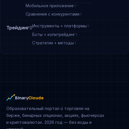
Мобильное приложение
1
Сравнения с конкурентами
1
Инструменты + платформы
1
Трейдинг
0
Боты + копитрейдинг
1
Стратегии + методы
1
Binary
Cloude
Образовательный портал о торговле на
бирже, бинарных опционах, акциях, фьючерсах
и криптовалютах. 2026 год — без воды и