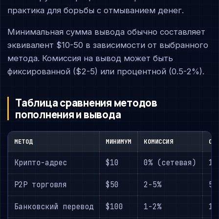
практика для борьбы с отмыванием денег.
Минимальная сумма вывода обычно составляет
эквивалент $10-50 в зависимости от выбранного
метода. Комиссия на вывод может быть
фиксированной ($2-5) или процентной (0.5-2%).
Таблица сравнения методов
пополнения и вывода
МЕТОД
МИНИМУМ
КОМИССИЯ
СК
Крипто-адрес
$10
0% (сетевая)
10
P2P торговля
$50
2-5%
5-
Банковский перевод
$100
1-2%
1-