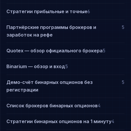
Стратегии прибыльные и точные
6
Партнёрские программы брокеров и
5
заработок на рефе
Quotex — обзор официального брокера
5
Binarium — обзор и вход
5
Демо-счёт бинарных опционов без
5
регистрации
Список брокеров бинарных опционов
4
Стратегии бинарных опционов на 1 минуту
4