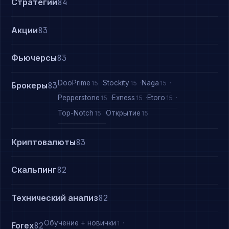
Стратегии
84
Акции
83
Фьючерсы
83
DooPrime
Stockity
Naga
15
15
15
Брокеры
83
Pepperstone
Exness
Etoro
15
15
15
Top-Notch
Открытие
15
15
Криптовалюты
83
Скальпинг
82
Технический анализ
82
Обучение + новички
1
Forex
82