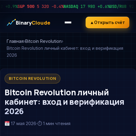
0.9%
S&P 500
5 320
−0.4%
NASDAQ
17 980
+0.6%
USD/RUB
92.45
Binary
Cloude
▲
Открыть счёт
Главная
Bitcoin Revolution
Bitcoin Revolution личный кабинет: вход и верификация
2026
BITCOIN REVOLUTION
Bitcoin Revolution личный
кабинет: вход и верификация
2026
17 мая 2026
·
⏱ 1 мин чтения