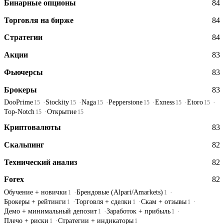
Бинарные опционы
84
Торговля на бирже
84
Стратегии
84
Акции
83
Фьючерсы
83
Брокеры
83
DooPrime
Stockity
Naga
Pepperstone
Exness
Etoro
15
15
15
15
15
15
Top-Notch
Открытие
15
15
Криптовалюты
83
Скальпинг
82
Технический анализ
82
Forex
82
Обучение + новички
Брендовые (Alpari/Amarkets)
1
1
Брокеры + рейтинги
Торговля + сделки
Скам + отзывы
1
1
1
Демо + минимальный депозит
Заработок + прибыль
1
1
Плечо + риски
Стратегии + индикаторы
1
1