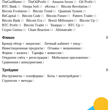
TheGasMaster
TheOilProfit
Amazon Invest
Oil Profit
15
15
15
15
BTC Bank
Опера Soft
eKrona
Bitcoin Revolution
15
15
15
15
Bitcoin Evolution
Bitcoin Trend
Quantum System
15
15
15
BitCapital
Bitcoin Code
Bitcoin Future
Pattern Trader
15
15
15
15
Bitcoin Bank
Bitcoin Era
Brexit Millionaire
Bitcoin Up
15
15
15
15
BTC Profit
Bitcoin Trader
Yuanpay
BTC Up
14
14
14
14
Crypto Genius
Chain Reaction
Altimatrade
14
14
13
Финам
0
Брокер обзор + лицензия
Личный кабинет + вход
1
1
Инвестиционные продукты
Отзывы + мошенники
1
1
Форекс + валюта
Тарифы + комиссии
1
1
Открытие счёта + регистрация
Мобильное приложение
1
1
Сравнения с конкурентами
1
Трейдинг
0
Инструменты + платформы
Боты + копитрейдинг
1
1
Стратегии + методы
1