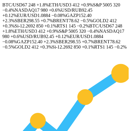
BTC/USD
67 248
+1.8%
ETH/USD
3 412
+0.9%
S&P 500
5 320
−0.4%
NASDAQ
17 980
+0.6%
USD/RUB
92.45
+0.12%
EUR/USD
1.0884
−0.08%
GAZP
152.40
+2.3%
SBER
298.55
+0.7%
BRENT
78.62
−0.5%
GOLD
2 412
+0.3%
Si-12.26
92 850
+0.1%
RTS
1 145
−0.2%
BTC/USD
67 248
+1.8%
ETH/USD
3 412
+0.9%
S&P 500
5 320
−0.4%
NASDAQ
17
980
+0.6%
USD/RUB
92.45
+0.12%
EUR/USD
1.0884
−0.08%
GAZP
152.40
+2.3%
SBER
298.55
+0.7%
BRENT
78.62
−0.5%
GOLD
2 412
+0.3%
Si-12.26
92 850
+0.1%
RTS
1 145
−0.2%