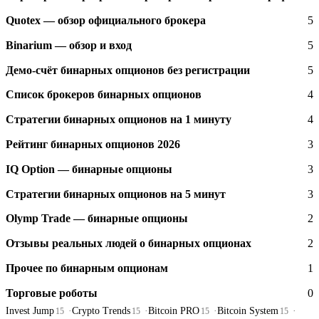
Quotex — обзор официального брокера
5
Binarium — обзор и вход
5
Демо-счёт бинарных опционов без регистрации
5
Список брокеров бинарных опционов
4
Стратегии бинарных опционов на 1 минуту
4
Рейтинг бинарных опционов 2026
3
IQ Option — бинарные опционы
3
Стратегии бинарных опционов на 5 минут
3
Olymp Trade — бинарные опционы
2
Отзывы реальных людей о бинарных опционах
2
Прочее по бинарным опционам
1
Торговые роботы
0
Invest Jump
Crypto Trends
Bitcoin PRO
Bitcoin System
15
15
15
15