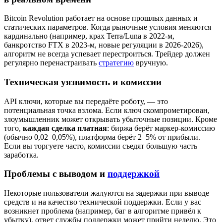
Bitcoin Revolution работает на основе прошлых данных и
статических параметров. Когда рыночные условия меняются
кардинально (например, крах Terra/Luna в 2022-м,
банкротство FTX в 2023-м, новые регуляции в 2026-2026),
алгоритм не всегда успевает перестроиться. Трейдер должен
регулярно перенастраивать
стратегию
вручную.
Техническая уязвимость и комиссии
API ключи, которые вы передаёте роботу, — это
потенциальная точка взлома. Если ключ скомпрометирован,
злоумышленник может открывать убыточные позиции. Кроме
того,
каждая сделка платная
: биржа берёт маркер-комиссию
(обычно 0,02–0,05%), платформа берёт 2–5% от прибыли.
Если вы торгуете часто, комиссии съедят большую часть
заработка.
Проблемы с выводом и
поддержкой
Некоторые пользователи жалуются на задержки при выводе
средств и на качество технической поддержки. Если у вас
возникнет проблема (например, баг в алгоритме привёл к
убытку), ответ службы поддержки может прийти неделю. Это