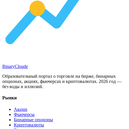
Binary
Cloude
Образовательный портал о торговле на бирже, бинарных
опционах, акциях, фьючерсах и криптовалютах. 2026 год —
без воды и иллюзий.
Рынки
Акции
Фьючерсы
Бинарные опционы
Криптовалюты