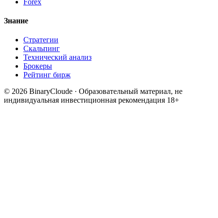
Forex
Знание
Стратегии
Скальпинг
Технический анализ
Брокеры
Рейтинг бирж
© 2026 BinaryCloude · Образовательный материал, не
индивидуальная инвестиционная рекомендация
18+