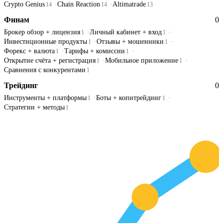
Crypto Genius
Chain Reaction
Altimatrade
14
14
13
Финам
0
Брокер обзор + лицензия
Личный кабинет + вход
1
1
Инвестиционные продукты
Отзывы + мошенники
1
1
Форекс + валюта
Тарифы + комиссии
1
1
Открытие счёта + регистрация
Мобильное приложение
1
1
Сравнения с конкурентами
1
Трейдинг
0
Инструменты + платформы
Боты + копитрейдинг
1
1
Стратегии + методы
1