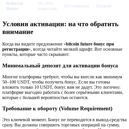
Referral
10–30%
Постоянный
Низкий
Bonus
комиссии
Условия активации: на что обратить
внимание
Когда вы видите предложение «
bitcoin future бонус при
регистрации
», всегда читайте мелкий шрифт. Вот основные
пункты, которые часто скрывают:
Минимальный депозит для активации бонуса
Многие платформы требуют, чтобы вы внесли как минимум
50–100 USDT, чтобы получить бонус. Если вы готовы
вложить только 10 USDT, бонус вам не дадут. Это логично:
платформе выгодно работать с более серьёзными клиентами,
которые с большей вероятностью остаются.
Требование к обороту (Volume Requirement)
Это ключевой момент. Бонус не переводится в вывод-средства
сразу. Вы должны совершить торговых операций на сумму,