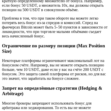
кратную определённому множителю от бонуса. Например,
если бонус 50 USDT, а множитель 10x, вы должны открыть
позиции на 500 USDT в совокупном объёме.
Проблема в том, что при таком обороте вы можете легко
потерять весь бонус из-за спредов и комиссий. Спред на
фьючерсах Bitcoin может быть 5–50 пунктов в зависимости от
ликвидности, что при торговле малыми объёмами съедает
весь начисленный бонус.
Ограничение по размеру позиции (Max Position
Size)
Некоторые платформы ограничивают максимальный лот на
бонусном счёте. Например, вы не можете открыть позицию
больше, чем 10 USDT, даже если у вас на счёте 200 USDT с
бонусом. Это защита самой платформы от рисков, но для вас
это значит, что заработать на бонусе сложнее.
Запрет на определённые стратегии (Hedging &
Arbitrage)
Многие брокеры запрещают использовать бонус для
арбитража или хеджирования. То есть вы не можете