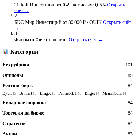
Tinkoff Инвестиции
от 0 ₽ · комиссия 0,05%
Открыть
счёт →
2
БКС Мир Инвестиций
от 30 000 ₽ · QUIK
Открыть счёт
→
3
Финам
от 0 ₽ · скальпинг
Открыть счёт →
Категории
Без рубрики
101
Опционы
85
Рейтинг бирж
84
Bybit
Bitmart
BingX
PrimeXBT
Bitget
MiamiCoin
15
15
15
15
14
14
Бинарные опционы
84
Торговля на бирже
84
Стратегии
84
Акции
83