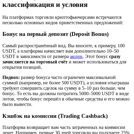
классификация и условия
На платформах торговли криптофьючерсами встречаются
несколько основных видов приветственных предложений:
Бонус на первый депозит (Deposit Bonus)
Самый распространённый вид. Вы вносите, к примеру, 100
USDT, а платформа начисляет вам дополнительно 10–50
USDT в зависимости от размера
акции
. Этот бонус
сразу
зачисляется на торговый счёт
и может использоваться для
открытия позиций.
Подвох:
размер бонуса часто ограничен максимальной
суммой (например, не более 500 USDT), а условия отыгрыша
требуют совершить сделок на сумму в 5–10 раз больше, чем
бонус. То есть вы должны потратить 5000–5000 USDT в виде
лотов, чтобы бонус перешёл в обычные средства и его можно
было вывести.
Кэшбэк на комиссии (Trading Cashback)
Платформа возвращает вам часть затраченных на коммисии
денег. Например, первые 30 дней торговли вы получаете 25%