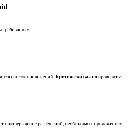
oid
ым требованиям:
оявится список приложений.
Критически важно
проверить:
ебует подтверждение разрешений, необходимых приложению: