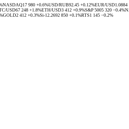
4%
NASDAQ
17 980
+0.6%
USD/RUB
92.45
+0.12%
EUR/USD
1.0884
TC/USD
67 248
+1.8%
ETH/USD
3 412
+0.9%
S&P 500
5 320
−0.4%
N
5%
GOLD
2 412
+0.3%
Si-12.26
92 850
+0.1%
RTS
1 145
−0.2%