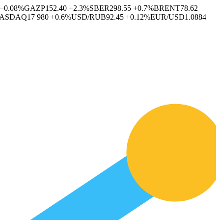
−0.08%
GAZP
152.40
+2.3%
SBER
298.55
+0.7%
BRENT
78.62
ASDAQ
17 980
+0.6%
USD/RUB
92.45
+0.12%
EUR/USD
1.0884