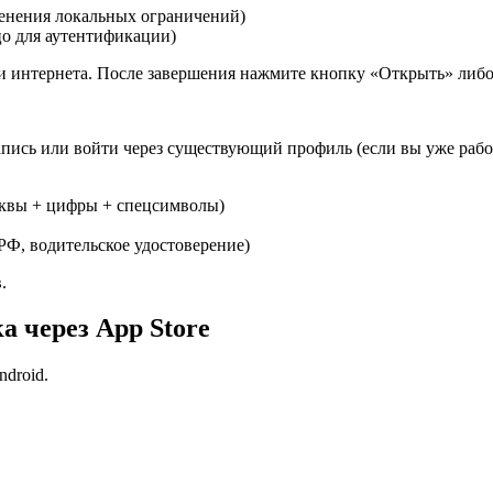
енения локальных ограничений)
цо для аутентификации)
ти интернета. После завершения нажмите кнопку «Открыть» либо
ись или войти через существующий профиль (если вы уже работал
уквы + цифры + спецсимволы)
РФ, водительское удостоверение)
.
ка через App Store
ndroid.