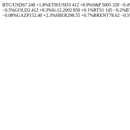
BTC/USD
67 248
+1.8%
ETH/USD
3 412
+0.9%
S&P 500
5 320
−0.
−0.5%
GOLD
2 412
+0.3%
Si-12.26
92 850
+0.1%
RTS
1 145
−0.2%
B
−0.08%
GAZP
152.40
+2.3%
SBER
298.55
+0.7%
BRENT
78.62
−0.