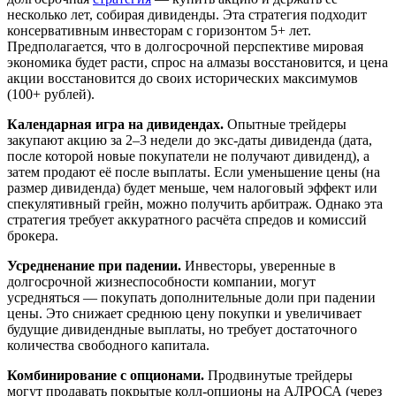
несколько лет, собирая дивиденды. Эта стратегия подходит
консервативным инвесторам с горизонтом 5+ лет.
Предполагается, что в долгосрочной перспективе мировая
экономика будет расти, спрос на алмазы восстановится, и цена
акции восстановится до своих исторических максимумов
(100+ рублей).
Календарная игра на дивидендах.
Опытные трейдеры
закупают акцию за 2–3 недели до экс-даты дивиденда (дата,
после которой новые покупатели не получают дивиденд), а
затем продают её после выплаты. Если уменьшение цены (на
размер дивиденда) будет меньше, чем налоговый эффект или
спекулятивный грейн, можно получить арбитраж. Однако эта
стратегия требует аккуратного расчёта спредов и комиссий
брокера.
Усредненание при падении.
Инвесторы, уверенные в
долгосрочной жизнеспособности компании, могут
усредняться — покупать дополнительные доли при падении
цены. Это снижает среднюю цену покупки и увеличивает
будущие дивидендные выплаты, но требует достаточного
количества свободного капитала.
Комбинирование с опционами.
Продвинутые трейдеры
могут продавать покрытые колл-опционы на АЛРОСА (через