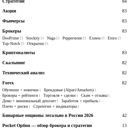
Стратегии
84
Акции
83
Фьючерсы
83
Брокеры
83
DooPrime
Stockity
Naga
Pepperstone
Exness
Etoro
15
15
15
15
15
15
Top-Notch
Открытие
15
15
Криптовалюты
83
Скальпинг
82
Технический анализ
82
Forex
82
Обучение + новички
Брендовые (Alpari/Amarkets)
1
1
Брокеры + рейтинги
Торговля + сделки
Скам + отзывы
1
1
1
Демо + минимальный депозит
Заработок + прибыль
1
1
Плечо + риски
Стратегии + индикаторы
1
1
Бинарные опционы легально в России 2026
42
Pocket Option — обзор брокера и стратегии
13