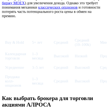
биржу MOEX
) для увеличения дохода. Однако это требует
понимания механики
классических опционов
и готовности
потерять часть потенциального роста цены в обмен на
премию.
Требуемый
Тр
Стратегия
Горизонт
Риск
капитал
Средний
Buy & Hold
5+ лет
Средний
Мин
(10–100k)
Календарная
1–3
Высокий
Низкий
Про
торговля
месяца
Усреднение
3–5 лет
Средний
Высокий
Сре
Продажа
1–3
колл-
Средний
Высокий
Про
месяца
опционов
Как выбрать брокера для торговли
акциями АЛРОСА