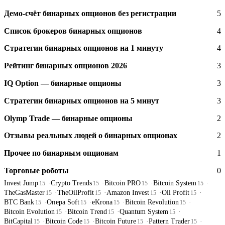
Демо-счёт бинарных опционов без регистрации
5
Список брокеров бинарных опционов
4
Стратегии бинарных опционов на 1 минуту
4
Рейтинг бинарных опционов 2026
3
IQ Option — бинарные опционы
3
Стратегии бинарных опционов на 5 минут
3
Olymp Trade — бинарные опционы
2
Отзывы реальных людей о бинарных опционах
2
Прочее по бинарным опционам
1
Торговые роботы
0
Invest Jump
Crypto Trends
Bitcoin PRO
Bitcoin System
15
15
15
15
TheGasMaster
TheOilProfit
Amazon Invest
Oil Profit
15
15
15
15
BTC Bank
Опера Soft
eKrona
Bitcoin Revolution
15
15
15
15
Bitcoin Evolution
Bitcoin Trend
Quantum System
15
15
15
BitCapital
Bitcoin Code
Bitcoin Future
Pattern Trader
15
15
15
15