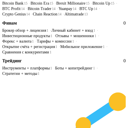
Bitcoin Bank
Bitcoin Era
Brexit Millionaire
Bitcoin Up
15
15
15
15
BTC Profit
Bitcoin Trader
Yuanpay
BTC Up
14
14
14
14
Crypto Genius
Chain Reaction
Altimatrade
14
14
13
Финам
0
Брокер обзор + лицензия
Личный кабинет + вход
1
1
Инвестиционные продукты
Отзывы + мошенники
1
1
Форекс + валюта
Тарифы + комиссии
1
1
Открытие счёта + регистрация
Мобильное приложение
1
1
Сравнения с конкурентами
1
Трейдинг
0
Инструменты + платформы
Боты + копитрейдинг
1
1
Стратегии + методы
1