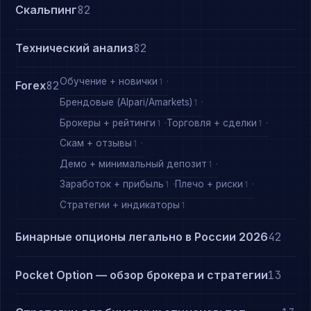
Скальпинг
82
Технический анализ
82
Обучение + новички
1
Forex
82
Брендовые (Alpari/Amarkets)
1
Брокеры + рейтинги
Торговля + сделки
1
1
Скам + отзывы
1
Демо + минимальный депозит
1
Заработок + прибыль
Плечо + риски
1
1
Стратегии + индикаторы
1
Бинарные опционы легально в России 2026
42
Pocket Option — обзор брокера и стратегии
13