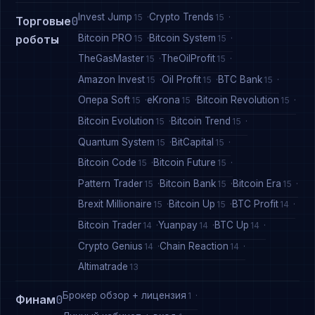
Invest Jump
Crypto Trends
15
15
Торговые
0
Bitcoin PRO
Bitcoin System
роботы
15
15
TheGasMaster
TheOilProfit
15
15
Amazon Invest
Oil Profit
BTC Bank
15
15
15
Опера Soft
eKrona
Bitcoin Revolution
15
15
15
Bitcoin Evolution
Bitcoin Trend
15
15
Quantum System
BitCapital
15
15
Bitcoin Code
Bitcoin Future
15
15
Pattern Trader
Bitcoin Bank
Bitcoin Era
15
15
15
Brexit Millionaire
Bitcoin Up
BTC Profit
15
15
14
Bitcoin Trader
Yuanpay
BTC Up
14
14
14
Crypto Genius
Chain Reaction
14
14
Altimatrade
13
Брокер обзор + лицензия
1
Финам
0