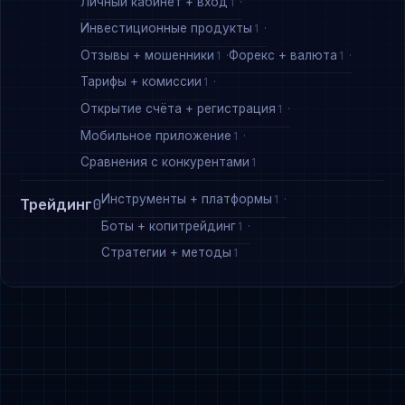
Личный кабинет + вход
1
Инвестиционные продукты
1
Отзывы + мошенники
Форекс + валюта
1
1
Тарифы + комиссии
1
Открытие счёта + регистрация
1
Мобильное приложение
1
Сравнения с конкурентами
1
Инструменты + платформы
1
Трейдинг
0
Боты + копитрейдинг
1
Стратегии + методы
1