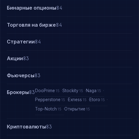
Бинарные опционы
84
Торговля на бирже
84
Стратегии
84
Акции
83
Фьючерсы
83
DooPrime
Stockity
Naga
15
15
15
Брокеры
83
Pepperstone
Exness
Etoro
15
15
15
Top-Notch
Открытие
15
15
Криптовалюты
83