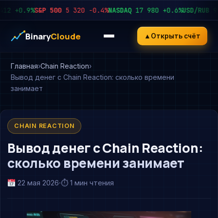
+0.9%
S&P 500
5 320
−0.4%
NASDAQ
17 980
+0.6%
USD/RUB
92.45
Binary
Cloude
▲
Открыть счёт
Главная
Chain Reaction
Вывод денег с Chain Reaction: сколько времени
занимает
CHAIN REACTION
Вывод денег с Chain Reaction:
сколько времени занимает
22 мая 2026
·
⏱ 1 мин чтения