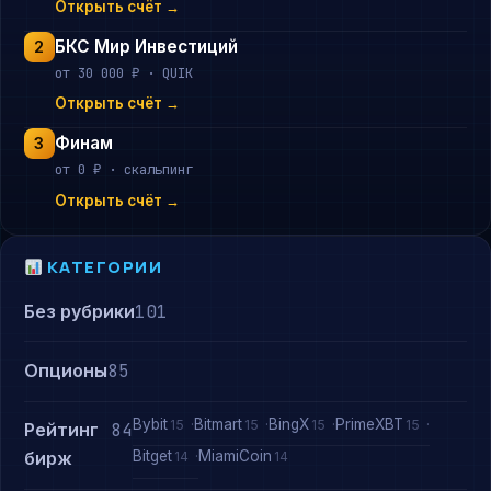
Открыть счёт →
БКС Мир Инвестиций
2
от 30 000 ₽ · QUIK
Открыть счёт →
Финам
3
от 0 ₽ · скальпинг
Открыть счёт →
КАТЕГОРИИ
Без рубрики
101
Опционы
85
Bybit
Bitmart
BingX
PrimeXBT
15
15
15
15
Рейтинг
84
Bitget
MiamiCoin
бирж
14
14