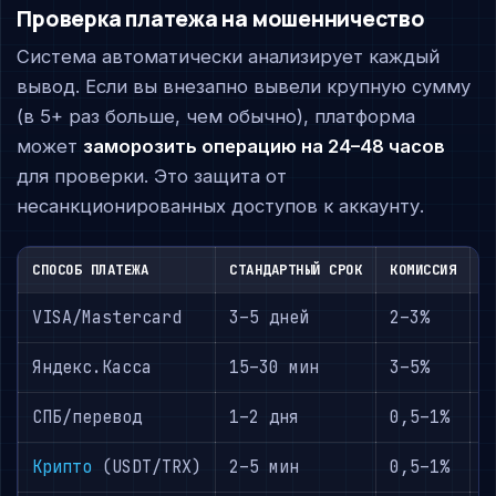
Проверка платежа на мошенничество
Система автоматически анализирует каждый
вывод. Если вы внезапно вывели крупную сумму
(в 5+ раз больше, чем обычно), платформа
может
заморозить операцию на 24–48 часов
для проверки. Это защита от
несанкционированных доступов к аккаунту.
СПОСОБ ПЛАТЕЖА
СТАНДАРТНЫЙ СРОК
КОМИССИЯ
Р
VISA/Mastercard
3–5 дней
2–3%
С
Яндекс.Касса
15–30 мин
3–5%
Н
СПБ/перевод
1–2 дня
0,5–1%
Н
Крипто
(USDT/TRX)
2–5 мин
0,5–1%
О