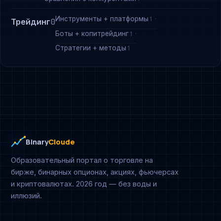
Инструменты + платформы
1
Трейдинг
0
Боты + копитрейдинг
1
Стратегии + методы
1
Binary
Cloude
Образовательный портал о торговле на
бирже, бинарных опционах, акциях, фьючерсах
и криптовалютах. 2026 год — без воды и
иллюзий.