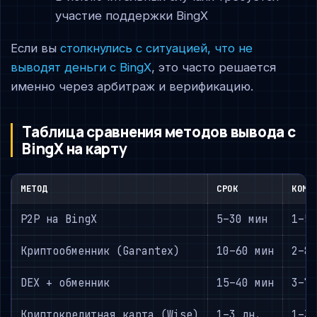
участие поддержки BingX
Если вы
столкнулись с ситуацией, что не
выводят деньги с BingX
, это часто решается
именно через арбитраж и верификацию.
Таблица сравнения методов вывода с
BingX на карту
МЕТОД
СРОК
КОМИ
P2P на BingX
5–30 мин
1–5
Криптообменник (Garantex)
10–60 мин
2–8
DEX + обменник
15–40 мин
3–7
Криптокредитная карта (Wise)
1–3 дн.
1–3