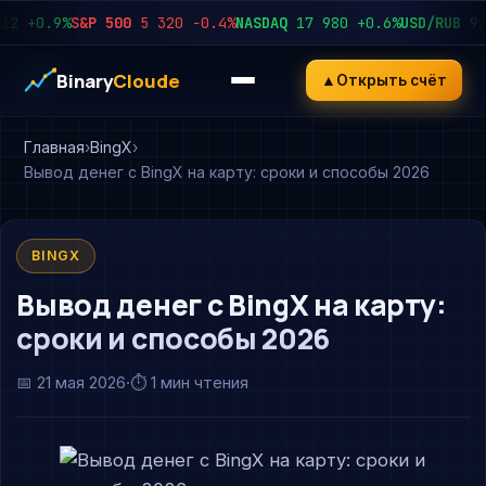
+0.9%
S&P 500
5 320
−0.4%
NASDAQ
17 980
+0.6%
USD/RUB
92.45
Binary
Cloude
▲
Открыть счёт
Главная
BingX
Вывод денег с BingX на карту: сроки и способы 2026
BINGX
Вывод денег с BingX на карту:
сроки и способы 2026
📅
21 мая 2026
·
⏱ 1 мин чтения