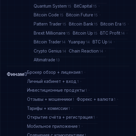
Quantum System
BitCapital
15
15
Bitcoin Code
Bitcoin Future
15
15
Pattern Trader
Bitcoin Bank
Bitcoin Era
15
15
15
Brexit Millionaire
Bitcoin Up
BTC Profit
15
15
14
Bitcoin Trader
Yuanpay
BTC Up
14
14
14
Crypto Genius
Chain Reaction
14
14
Altimatrade
13
Брокер обзор + лицензия
1
Финам
0
Личный кабинет + вход
1
Инвестиционные продукты
1
Отзывы + мошенники
Форекс + валюта
1
1
Тарифы + комиссии
1
Открытие счёта + регистрация
1
Мобильное приложение
1
Сравнения с конкурентами
1