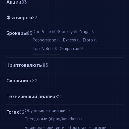
Акции
83
Фьючерсы
83
DooPrime
Stockity
Naga
15
15
15
Брокеры
83
Pepperstone
Exness
Etoro
15
15
15
Top-Notch
Открытие
15
15
Криптовалюты
83
Скальпинг
82
Технический анализ
82
Обучение + новички
1
Forex
82
Брендовые (Alpari/Amarkets)
1
Брокеры + рейтинги
Торговля + сделки
1
1