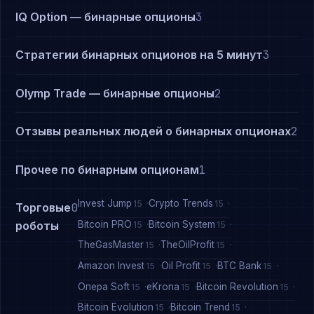
IQ Option — бинарные опционы
3
Стратегии бинарных опционов на 5 минут
3
Olymp Trade — бинарные опционы
2
Отзывы реальных людей о бинарных опционах
2
Прочее по бинарным опционам
1
Invest Jump
Crypto Trends
15
15
Торговые
0
Bitcoin PRO
Bitcoin System
роботы
15
15
TheGasMaster
TheOilProfit
15
15
Amazon Invest
Oil Profit
BTC Bank
15
15
15
Опера Soft
eKrona
Bitcoin Revolution
15
15
15
Bitcoin Evolution
Bitcoin Trend
15
15