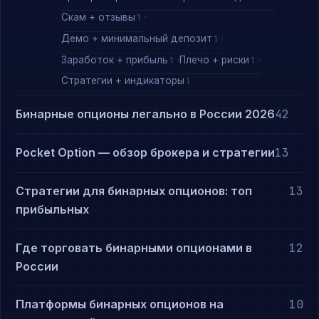
Скам + отзывы
1
Демо + минимальный депозит
1
Заработок + прибыль
Плечо + риски
1
1
Стратегии + индикаторы
1
Бинарные опционы легально в России 2026
42
Pocket Option — обзор брокера и стратегии
13
Стратегии для бинарных опционов: топ
13
прибыльных
Где торговать бинарными опционами в
12
России
Платформы бинарных опционов на
10