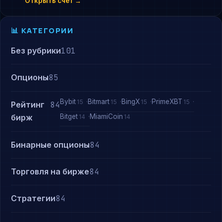
Открыть счёт →
📊 КАТЕГОРИИ
Без рубрики
101
Опционы
85
Bybit
Bitmart
BingX
PrimeXBT
15
15
15
15
Рейтинг
84
Bitget
MiamiCoin
бирж
14
14
Бинарные опционы
84
Торговля на бирже
84
Стратегии
84