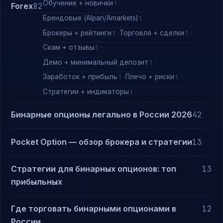
Обучение + новички
1
Forex
82
Брендовые (Alpari/Amarkets)
1
Брокеры + рейтинги
Торговля + сделки
1
1
Скам + отзывы
1
Демо + минимальный депозит
1
Заработок + прибыль
Плечо + риски
1
1
Стратегии + индикаторы
1
Бинарные опционы легально в России 2026
42
Pocket Option — обзор брокера и стратегии
13
Стратегии для бинарных опционов: топ
13
прибыльных
Где торговать бинарными опционами в
12
России