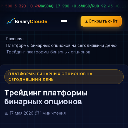
00
5 320
−0.4%
NASDAQ
17 980
+0.6%
USD/RUB
92.45
+0.12%
EUR
Binary
Cloude
▲
Открыть счёт
Главная
Платформы бинарных опционов на сегодняшний день
Трейдинг платформы бинарных опционов
ПЛАТФОРМЫ БИНАРНЫХ ОПЦИОНОВ НА
СЕГОДНЯШНИЙ ДЕНЬ
Трейдинг платформы
бинарных опционов
📅
17 мая 2026
·
⏱ 1 мин чтения