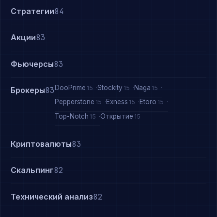
Стратегии
84
Акции
83
Фьючерсы
83
DooPrime
Stockity
Naga
15
15
15
Брокеры
83
Pepperstone
Exness
Etoro
15
15
15
Top-Notch
Открытие
15
15
Криптовалюты
83
Скальпинг
82
Технический анализ
82