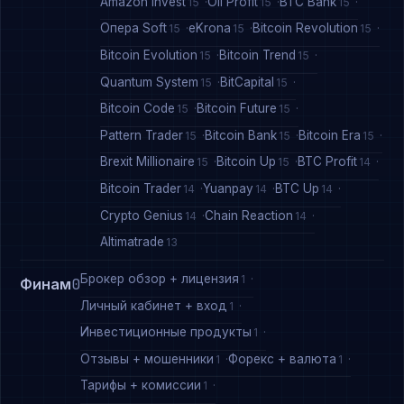
Amazon Invest
Oil Profit
BTC Bank
15
15
15
Опера Soft
eKrona
Bitcoin Revolution
15
15
15
Bitcoin Evolution
Bitcoin Trend
15
15
Quantum System
BitCapital
15
15
Bitcoin Code
Bitcoin Future
15
15
Pattern Trader
Bitcoin Bank
Bitcoin Era
15
15
15
Brexit Millionaire
Bitcoin Up
BTC Profit
15
15
14
Bitcoin Trader
Yuanpay
BTC Up
14
14
14
Crypto Genius
Chain Reaction
14
14
Altimatrade
13
Брокер обзор + лицензия
1
Финам
0
Личный кабинет + вход
1
Инвестиционные продукты
1
Отзывы + мошенники
Форекс + валюта
1
1
Тарифы + комиссии
1