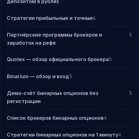
депозитом в рублях
Стратегии прибыльные и точные
6
Партнёрские программы брокеров и
5
заработок на рефе
Quotex — обзор официального брокера
5
Binarium — обзор и вход
5
Демо-счёт бинарных опционов без
5
регистрации
Список брокеров бинарных опционов
4
Стратегии бинарных опционов на 1 минуту
4