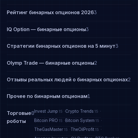
Рейтинг бинарных опционов 2026
3
IQ Option — бинарные опционы
3
Стратегии бинарных опционов на 5 минут
3
Olymp Trade — бинарные опционы
2
Отзывы реальных людей о бинарных опционах
2
Прочее по бинарным опционам
1
Invest Jump
Crypto Trends
15
15
Торговые
0
Bitcoin PRO
Bitcoin System
роботы
15
15
TheGasMaster
TheOilProfit
15
15