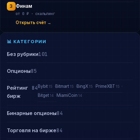
Финам
3
от 0 ₽ · скальпинг
Открыть счёт →
📊 КАТЕГОРИИ
Без рубрики
101
Опционы
85
Bybit
Bitmart
BingX
PrimeXBT
15
15
15
15
Рейтинг
84
Bitget
MiamiCoin
бирж
14
14
Бинарные опционы
84
Торговля на бирже
84