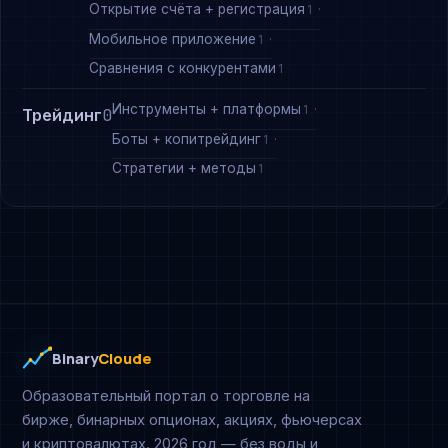
Открытие счёта + регистрация
1
Мобильное приложение
1
Сравнения с конкурентами
1
Инструменты + платформы
1
Трейдинг
0
Боты + копитрейдинг
1
Стратегии + методы
1
Binary
Cloude
Образовательный портал о торговле на
бирже, бинарных опционах, акциях, фьючерсах
и криптовалютах. 2026 год — без воды и