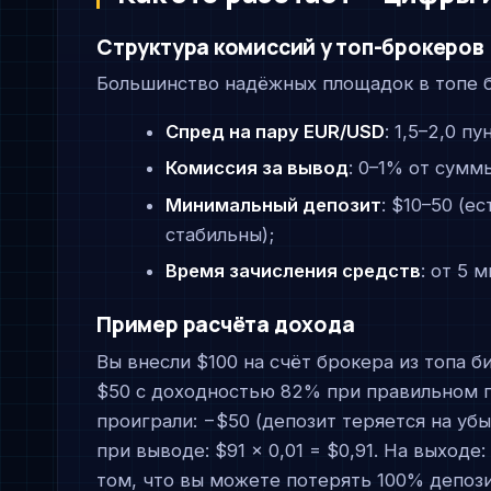
Структура комиссий у топ-брокеров
Большинство надёжных площадок в топе б
Спред на пару EUR/USD
: 1,5–2,0 п
Комиссия за вывод
: 0–1% от сумм
Минимальный депозит
: $10–50 (е
стабильны);
Время зачисления средств
: от 5 
Пример расчёта дохода
Вы внесли $100 на счёт брокера из топа 
$50 с доходностью 82% при правильном про
проиграли: −$50 (депозит теряется на уб
при выводе: $91 × 0,01 = $0,91. На выходе
том, что вы можете потерять 100% депози