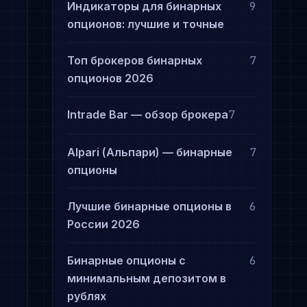
Индикаторы для бинарных
9
опционов: лучшие и точные
Топ брокеров бинарных
7
опционов 2026
Intrade Bar — обзор брокера
7
Alpari (Альпари) — бинарные
7
опционы
Лучшие бинарные опционы в
6
России 2026
Бинарные опционы с
6
минимальным депозитом в
рублях