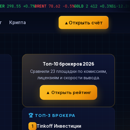
98.55
+0.7%
BRENT
78.62
−0.5%
GOLD
2 412
+0.3%
Si-12.26
92 
▲
Открыть счёт
г
Крипта
Топ-10 брокеров 2026
Сравнили 23 площадки по комиссиям,
лицензиям и скорости вывода.
▲ Открыть рейтинг
🏆 ТОП-3 БРОКЕРА
Tinkoff Инвестиции
1