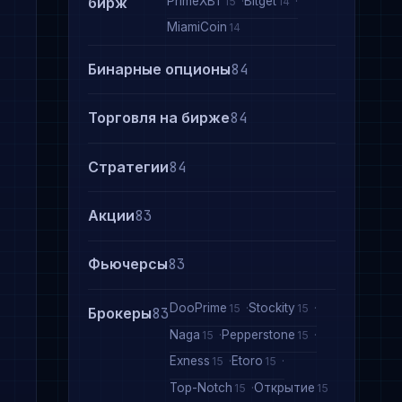
PrimeXBT
Bitget
бирж
15
14
MiamiCoin
14
Бинарные опционы
84
Торговля на бирже
84
Стратегии
84
Акции
83
Фьючерсы
83
DooPrime
Stockity
15
15
Брокеры
83
Naga
Pepperstone
15
15
Exness
Etoro
15
15
Top-Notch
Открытие
15
15