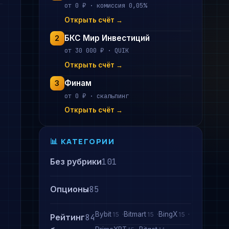
от 0 ₽ · комиссия 0,05%
Открыть счёт →
БКС Мир Инвестиций
2
от 30 000 ₽ · QUIK
Открыть счёт →
Финам
3
от 0 ₽ · скальпинг
Открыть счёт →
📊 КАТЕГОРИИ
Без рубрики
101
Опционы
85
Bybit
Bitmart
BingX
15
15
15
Рейтинг
84