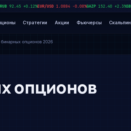
92.45
+0.12%
EUR/USD
1.0884
−0.08%
GAZP
152.40
+2.3%
SBER
2
пционы
Стратегии
Акции
Фьючерсы
Скальпин
 бинарных опционов 2026
ых опционов