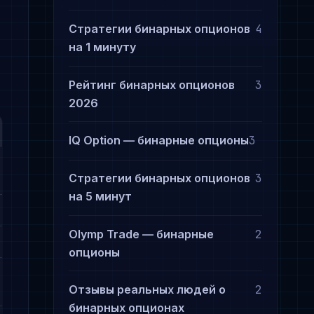
Стратегии бинарных опционов
4
на 1 минуту
Рейтинг бинарных опционов
3
2026
IQ Option — бинарные опционы
3
Стратегии бинарных опционов
3
на 5 минут
Olymp Trade — бинарные
2
опционы
Отзывы реальных людей о
2
бинарных опционах