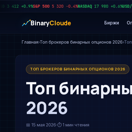
 412
+0.9%
S&P 500
5 320
−0.4%
NASDAQ
17 980
+0.6%
USD/RUB
Binary
Cloude
Биржи
О
Главная
Топ брокеров бинарных опционов 2026
Топ
ТОП БРОКЕРОВ БИНАРНЫХ ОПЦИОНОВ 2026
Топ бинарн
2026
📅
15 мая 2026
·
⏱ 1 мин чтения