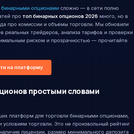
и
бинарными опционами
сложно — в сети полно
атей про
топ бинарных опционов 2026
много, но в
вда про комиссии и объёмы торговли. Мы обновили
ов реальных трейдеров, анализа тарифов и проверки
инимальным риском и прозрачностью — прочитайте
ти на платформу
пционов простыми словами
ших платформ для торговли бинарными опционами,
и условиям торговли. Это не произвольный рейтинг
 наличие лицензии, размер минимального депозита