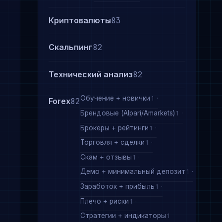
Криптовалюты
83
Скальпинг
82
Технический анализ
82
Обучение + новички
1
Forex
82
Брендовые (Alpari/Amarkets)
1
Брокеры + рейтинги
1
Торговля + сделки
1
Скам + отзывы
1
Демо + минимальный депозит
1
Заработок + прибыль
1
Плечо + риски
1
Стратегии + индикаторы
1