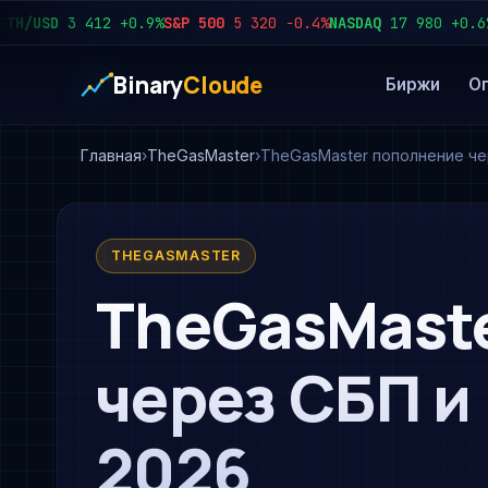
/USD
3 412
+0.9%
S&P 500
5 320
−0.4%
NASDAQ
17 980
+0.6%
US
Binary
Cloude
Биржи
О
Главная
TheGasMaster
TheGasMaster пополнение че
THEGASMASTER
TheGasMast
через СБП и
2026