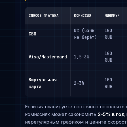
СПОСОБ ПЛАТЕЖА
КОМИССИЯ
МИНИМУМ
0% (банк
100
СБП
не берёт)
RUB
100
Visa/Mastercard
1,5–3%
RUB
Виртуальная
100
2–3%
карта
RUB
Если вы планируете постоянно пополнять 
комиссиях может сэкономить
2–5% в год
нерегулярным графиком и цените скорост