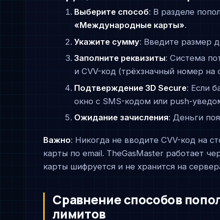
Выберите способ
: В разделе поп
«Международные карты»
.
Укажите сумму
: Введите размер д
Заполните реквизиты
: Система по
и CVV-код (трёхзначный номер на 
Подтверждение 3D Secure
: Если 
окно с SMS-кодом или push-уведо
Ожидание зачисления
: Деньги по
Важно
: Никогда не вводите CVV-код на с
карты по email. TheGasMaster работает 
карты шифруется и не хранится на сервер
Сравнение способов попол
лимитов