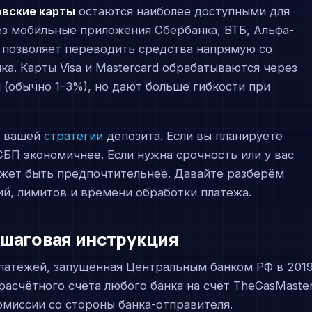
овские карты
остаются наиболее доступными для
ез мобильные приложения Сбербанка, ВТБ, Альфа-
о позволяет переводить средства напрямую со
ка. Карты Visa и Mastercard обрабатываются через
(обычно 1–3%), но дают больше гибкости при
т вашей
стратегии
депозита. Если вы планируете
 СБП экономичнее. Если нужна срочность или у вас
ожет быть предпочтительнее. Давайте разберём
ий, лимитов и времени обработки платежа.
ошаговая инструкция
латежей, запущенная Центральным банком РФ в 201
 расчётного счёта любого банка на счёт TheGasMaste
омиссии со стороны банка-отправителя.