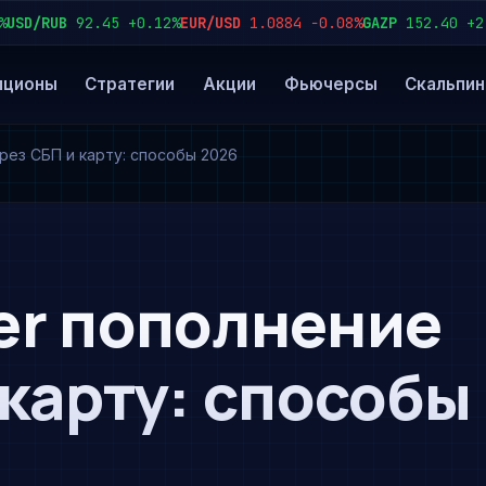
D/RUB
92.45
+0.12%
EUR/USD
1.0884
−0.08%
GAZP
152.40
+2.3%
пционы
Стратегии
Акции
Фьючерсы
Скальпин
рез СБП и карту: способы 2026
er пополнение
 карту: способы