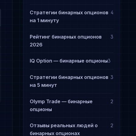
Стратегии бинарных опционов
4
на 1 минуту
Рейтинг бинарных опционов
3
2026
IQ Option — бинарные опционы
3
Стратегии бинарных опционов
3
на 5 минут
Olymp Trade — бинарные
2
опционы
Отзывы реальных людей о
2
бинарных опционах