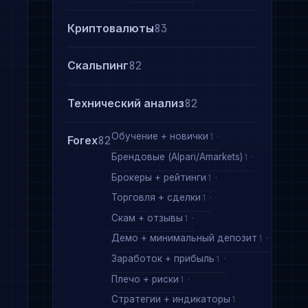
Криптовалюты
83
Скальпинг
82
Технический анализ
82
Обучение + новички
1
Forex
82
Брендовые (Alpari/Amarkets)
1
Брокеры + рейтинги
1
Торговля + сделки
1
Скам + отзывы
1
Демо + минимальный депозит
1
Заработок + прибыль
1
Плечо + риски
1
ю
Стратегии + индикаторы
1