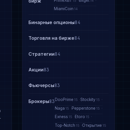
PrimeXBT
Bitget
бирж
15
14
MiamiCoin
14
Бинарные опционы
84
Торговля на бирже
84
Стратегии
84
Акции
83
Фьючерсы
83
DooPrime
Stockity
15
15
Брокеры
83
Naga
Pepperstone
15
15
9
Exness
Etoro
15
15
r
Top-Notch
Открытие
15
15