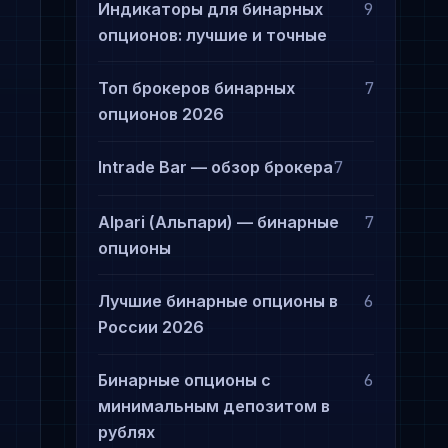
Индикаторы для бинарных
9
опционов: лучшие и точные
Топ брокеров бинарных
7
опционов 2026
Intrade Bar — обзор брокера
7
Alpari (Альпари) — бинарные
7
опционы
Лучшие бинарные опционы в
6
России 2026
Бинарные опционы с
6
минимальным депозитом в
рублях