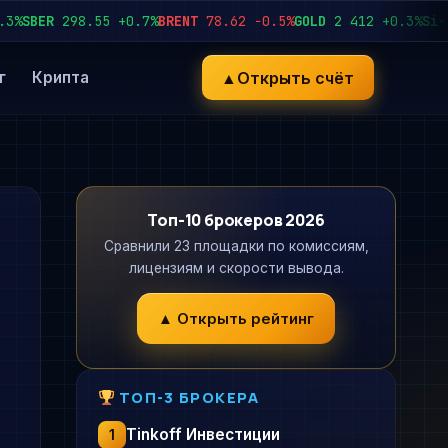
SBER
298.55
+0.7%
BRENT
78.62
−0.5%
GOLD
2 412
+0.3%
Si-12.
▲
Открыть счёт
г
Крипта
Топ-10 брокеров 2026
Сравнили 23 площадки по комиссиям,
лицензиям и скорости вывода.
▲ Открыть рейтинг
ТОП-3 БРОКЕРА
Tinkoff Инвестиции
1