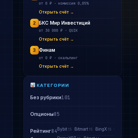
от 0 ₽ · комиссия 0,05%
Открыть счёт →
БКС Мир Инвестиций
2
от 30 000 ₽ · QUIK
Открыть счёт →
Финам
3
от 0 ₽ · скальпинг
Открыть счёт →
КАТЕГОРИИ
Без рубрики
101
Опционы
85
Bybit
Bitmart
BingX
15
15
15
Рейтинг
84