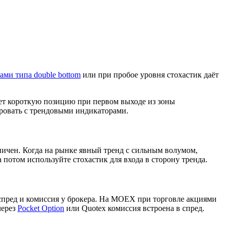
ами типа double bottom
или при пробое уровня стохастик даёт
ает короткую позицию при первом выходе из зоны
ировать с трендовыми индикаторами.
ничен. Когда на рынке явный тренд с сильным волумом,
 потом используйте стохастик для входа в сторону тренда.
 спред и комиссия у брокера. На MOEX при торговле акциями
через
Pocket Option
или Quotex комиссия встроена в спред.