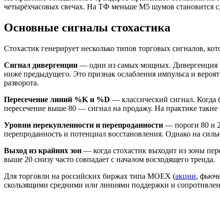
четырёхчасовых свечах. На ТФ меньше M5 шумов становится сл
Основные сигналы стохастика
Стохастик генерирует несколько типов торговых сигналов, кот
Сигнал дивергенции
— один из самых мощных. Дивергенция во
ниже предыдущего. Это признак ослабления импульса и вероят
разворота.
Пересечение линий %K и %D
— классический сигнал. Когда 
пересечение выше 80 — сигнал на продажу. На практике такие 
Уровни перекупленности и перепроданности
— пороги 80 и 2
перепроданность и потенциал восстановления. Однако на сильны
Выход из крайних зон
— когда стохастик выходит из зоны пер
выше 20 снизу часто совпадает с началом восходящего тренда.
Для торговли на российских биржах типа MOEX (
акции
, фьюч
скользящими средними или линиями поддержки и сопротивлен