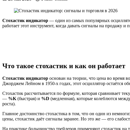
Стохастик индикатор
— один из самых популярных осциллятор
работает этот инструмент, когда давать сигналы на продажу и 
Что такое стохастик и как он работает
Стохастик индикатор
основан на теории, что цена во время 
Джорджем Лейном в 1950-х годах, этот осциллятор остаётся о
Стохастик рассчитывается по формуле, которая сравнивает тек
—
%K
(быстрая) и
%D
(медленная), которые колеблются между
роста).
Главное достоинство стохастика в том, что он один из немног
цены, стохастик даёт сигналы заранее. Но это же — его слабо
На практике большинство трейдеров применяют стохастик на 