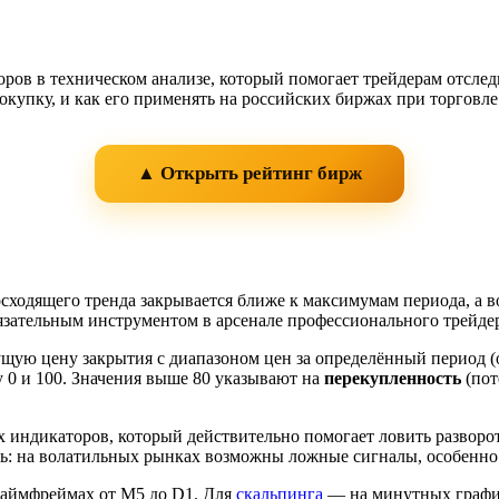
ов в техническом анализе, который помогает трейдерам отследи
покупку, и как его применять на российских биржах при торговл
▲ Открыть рейтинг бирж
восходящего тренда закрывается ближе к максимумам периода, 
бязательным инструментом в арсенале профессионального трейде
ущую цену закрытия с диапазоном цен за определённый период (о
 0 и 100. Значения выше 80 указывают на
перекупленность
(пот
их индикаторов, который действительно помогает ловить разворо
сть: на волатильных рынках возможны ложные сигналы, особенно
таймфреймах от M5 до D1. Для
скальпинга
— на минутных график