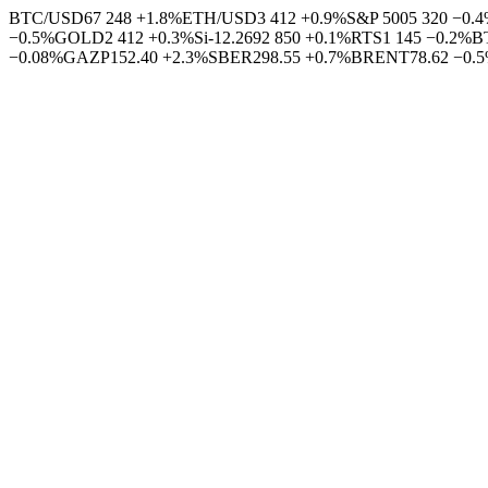
BTC/USD
67 248
+1.8%
ETH/USD
3 412
+0.9%
S&P 500
5 320
−0.
−0.5%
GOLD
2 412
+0.3%
Si-12.26
92 850
+0.1%
RTS
1 145
−0.2%
B
−0.08%
GAZP
152.40
+2.3%
SBER
298.55
+0.7%
BRENT
78.62
−0.