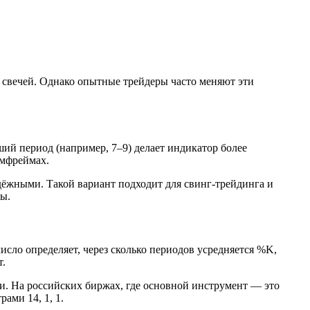
 свечей. Однако опытные трейдеры часто меняют эти
ий период (например, 7–9) делает индикатор более
ймфреймах.
дёжными. Такой вариант подходит для свинг-трейдинга и
ты.
исло определяет, через сколько периодов усредняется %K,
т.
и. На российских биржах, где основной инструмент — это
ами 14, 1, 1.