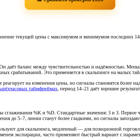
равнение текущей цены с максимумом и минимумом последних 14
Он даёт баланс между чувствительностью и надёжностью. Меньш
жных срабатываний. Это применяется в скальпинге на малых та
е реагирует на изменения цены, но сигналы становятся более на
тырёхчасовых таймфреймах
, период 14–21 даёт хорошие результа
ды сглаживания %K и %D. Стандартные значения: 3 и 3. Первое ч
ения до 5–7, линии станут более гладкими, но сигналы запоздаю
ользуют для скальпинга, медленный — для позиционной торговл
енем экспирации, часто применяют быстрый вариант с параметр