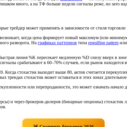
ишком много, а на ТФ больше недели сигналы реже, но зато на
орые трейдер может применять в зависимости от стиля торговли
зникает, когда цена формирует новый максимум (или минимум),
ного разворота. На
графиках паттернов
типа
engulfing pattern
ил
быстрая линия %K пересекает медленную %D снизу вверх в зоне 
сигналы срабатывают в 60–70% случаев, если рынок находится в
0. Когда стохастик выходит выше 80, актив считается перекупл
х трендах стохастик может оставаться в этих зонах длительное 
екупленности или перепроданности, это может означать начал
ерсы) и через брокеров-дилеров (бинарные опционы) стохастик
ия.
📊 Сравнить брокеров 2026