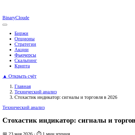
Binary
Cloude
Биржи
Опционы
Стратегии
Акции
Фьючерсы
Скальпинг
Крипта
▲
Открыть счёт
Главная
Технический анализ
Стохастик индикатор: сигналы и торговля в 2026
Технический анализ
Стохастик индикатор: сигналы и торгов
📅
23 мая 2026
·
⏱ 1 мин чтения