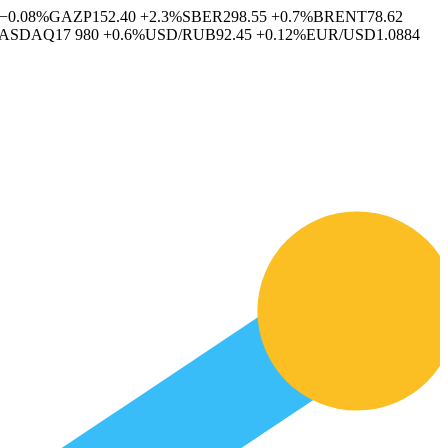
−0.08%
GAZP
152.40
+2.3%
SBER
298.55
+0.7%
BRENT
78.62
ASDAQ
17 980
+0.6%
USD/RUB
92.45
+0.12%
EUR/USD
1.0884