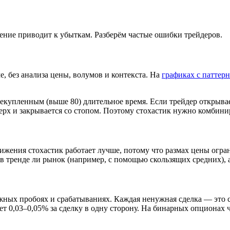
ние приводит к убыткам. Разберём частые ошибки трейдеров.
, без анализа цены, волумов и контекста. На
графиках с паттерн
рекупленным (выше 80) длительное время. Если трейдер открыв
ерх и закрывается со стопом. Поэтому стохастик нужно комбин
ижения стохастик работает лучше, потому что размах цены огра
 в тренде ли рынок (например, с помощью скользящих средних), а
ложных пробоях и срабатываниях. Каждая ненужная сделка — это
т 0,03–0,05% за сделку в одну сторону. На бинарных опционах 