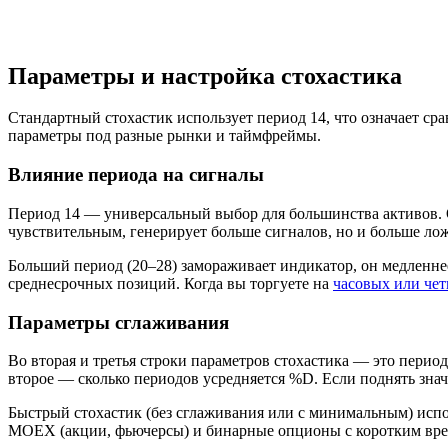
Параметры и настройка стохастика
Стандартный стохастик использует период 14, что означает с
параметры под разные рынки и таймфреймы.
Влияние периода на сигналы
Период 14 — универсальный выбор для большинства активов. 
чувствительным, генерирует больше сигналов, но и больше ло
Больший период (20–28) замораживает индикатор, он медленне
среднесрочных позиций. Когда вы торгуете на
часовых или че
Параметры сглаживания
Во вторая и третья строки параметров стохастика — это перио
второе — сколько периодов усредняется %D. Если поднять знач
Быстрый стохастик (без сглаживания или с минимальным) исп
MOEX (акции, фьючерсы) и бинарные опционы с коротким врем