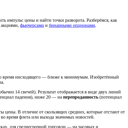
ть импульс цены и найти точки разворота. Разберёмся, как
е акциями,
фьючерсами
и
бинарными опционами
.
а во время нисходящего — ближе к минимумам. Изобретённый
ра.
бычно 14 свечей). Результат отображается в виде двух линий
енциал падения), ниже 20 — на
перепроданность
(потенциал
ты цены. В отличие от скользящих средних, которые отстают от
 во время флета или выхода значимых новостей.
ах, для среднесрочной торговли — на часовых и