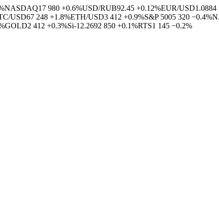
4%
NASDAQ
17 980
+0.6%
USD/RUB
92.45
+0.12%
EUR/USD
1.0884
TC/USD
67 248
+1.8%
ETH/USD
3 412
+0.9%
S&P 500
5 320
−0.4%
N
5%
GOLD
2 412
+0.3%
Si-12.26
92 850
+0.1%
RTS
1 145
−0.2%