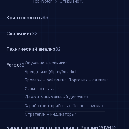
Top-Notch
Открытие
15
15
Криптовалюты
83
Скальпинг
82
Технический анализ
82
Обучение + новички
1
Forex
82
Брендовые (Alpari/Amarkets)
1
Брокеры + рейтинги
Торговля + сделки
1
1
Скам + отзывы
1
Демо + минимальный депозит
1
Заработок + прибыль
Плечо + риски
1
1
Стратегии + индикаторы
1
Бинарные опционы легально в России 2026
42