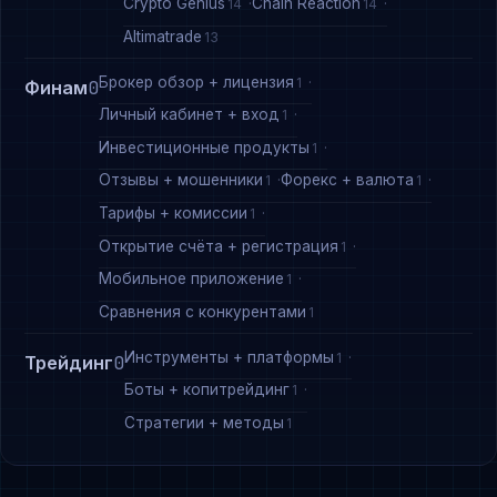
Crypto Genius
Chain Reaction
14
14
Altimatrade
13
Брокер обзор + лицензия
1
Финам
0
Личный кабинет + вход
1
Инвестиционные продукты
1
Отзывы + мошенники
Форекс + валюта
1
1
Тарифы + комиссии
1
Открытие счёта + регистрация
1
Мобильное приложение
1
Сравнения с конкурентами
1
Инструменты + платформы
1
Трейдинг
0
Боты + копитрейдинг
1
Стратегии + методы
1