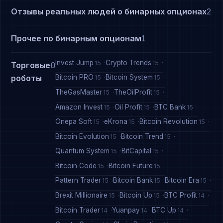
Отзывы реальных людей о бинарных опционах
2
Прочее по бинарным опционам
1
Invest Jump
Crypto Trends
15
15
Торговые
0
Bitcoin PRO
Bitcoin System
роботы
15
15
TheGasMaster
TheOilProfit
15
15
Amazon Invest
Oil Profit
BTC Bank
15
15
15
Опера Soft
eKrona
Bitcoin Revolution
15
15
15
Bitcoin Evolution
Bitcoin Trend
15
15
Quantum System
BitCapital
15
15
Bitcoin Code
Bitcoin Future
15
15
Pattern Trader
Bitcoin Bank
Bitcoin Era
15
15
15
Brexit Millionaire
Bitcoin Up
BTC Profit
15
15
14
Bitcoin Trader
Yuanpay
BTC Up
14
14
14