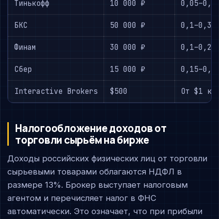
Тинькофф
10 000 ₽
0,05–0,2
БКС
50 000 ₽
0,1–0,3
Финам
30 000 ₽
0,1–0,2
Сбер
15 000 ₽
0,15–0,3
Interactive Brokers
$500
От $1 ко
Налогообложение доходов от
торговли сырьём на бирже
Доходы российских физических лиц от торговли
сырьевыми товарами облагаются НДФЛ в
размере 13%. Брокер выступает налоговым
агентом и перечисляет налог в ФНС
автоматически. Это означает, что при прибыли