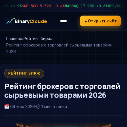
+0.9%
S&P 500
5 320
−0.4%
NASDAQ
17 980
+0.6%
USD/RUB
92.4
Binary
Cloude
▲
Открыть счёт
Главная
Рейтинг бирж
Рейтинг брокеров с торговлей сырьевыми товарами
2026
РЕЙТИНГ БИРЖ
Рейтинг брокеров с торговлей
сырьевыми товарами 2026
04 мая 2026
·
⏱ 1 мин чтения