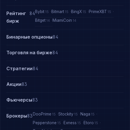
Bybit
Bitmart
BingX
PrimeXBT
15
15
15
15
Рейтинг
84
Bitget
MiamiCoin
бирж
14
14
Бинарные опционы
84
Торговля на бирже
84
Стратегии
84
Акции
83
Фьючерсы
83
DooPrime
Stockity
Naga
15
15
15
Брокеры
83
Pepperstone
Exness
Etoro
15
15
15