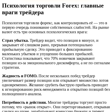
Психология торговли Forex: главные
враги трейдера
Психология торговли форекс, как контролировать её — это в
первую очередь понимание собственных слабостей. На рынке
валют есть три основных психологических врага:
Страх убытка.
Трейдер видит, что позиция в минусе, и
закрывает её слишком рано, прерывая потенциально
прибыльную сделку. Это приводит к фиксированию
маленьких убытков и упущению больших прибылей.
Статистика показывает, что 70% новичков закрывают
позиции из-за эмоционального дискомфорта, а не по сигналам
стратегии.
Жадность и FOMO.
После нескольких побед трейдер
увеличивает размер позиции или открывает множество лотов
одновременно. Желание срубить быструю прибыль приводит
к игнорированию риск-менеджмента и открытию позиций без
полноценного анализа.
Потребность в действии.
Многие трейдеры торгуют просто
потому, что «рынок открыт». Они переторговывают, открывая
сделки на шуме, зарабатывают комиссию брокеру и теряют