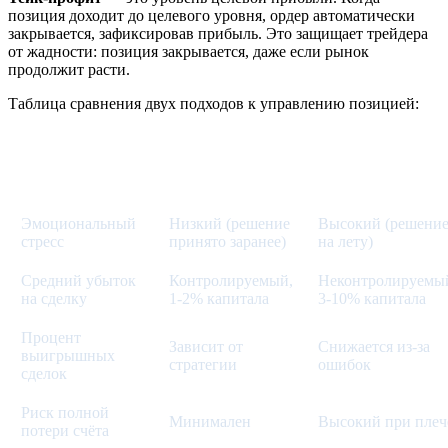
позиция доходит до целевого уровня, ордер автоматически
закрывается, зафиксировав прибыль. Это защищает трейдера
от жадности: позиция закрывается, даже если рынок
продолжит расти.
Таблица сравнения двух подходов к управлению позицией:
Без дисциплины
С дисциплиной
Параметр
(ручное
(SL/TP)
управление)
Эмоциональный
Низкий (решение
Высокий (решени
стресс
принято заранее)
на лету)
Средний убыток
Контролируемый,
Неконтролируемы
на сделку
1-2% капитала
3-10% капитала
Процент
Зависит от
Снижается из-за
выигрышных
стратегии
ошибок
сделок
Риск полной
Минимален
Высокий при плеч
потери счёта