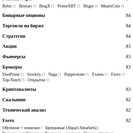
Bybit
Bitmart
BingX
PrimeXBT
Bitget
MiamiCoin
15
15
15
15
14
14
Бинарные опционы
84
Торговля на бирже
84
Стратегии
84
Акции
83
Фьючерсы
83
Брокеры
83
DooPrime
Stockity
Naga
Pepperstone
Exness
Etoro
15
15
15
15
15
15
Top-Notch
Открытие
15
15
Криптовалюты
83
Скальпинг
82
Технический анализ
82
Forex
82
Обучение + новички
Брендовые (Alpari/Amarkets)
1
1