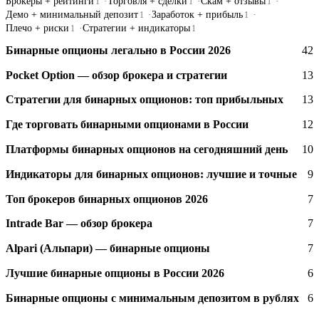
Брокеры + рейтинги
Торговля + сделки
Скам + отзывы
1
1
1
Демо + минимальный депозит
Заработок + прибыль
1
1
Плечо + риски
Стратегии + индикаторы
1
1
Бинарные опционы легально в России 2026
42
Pocket Option — обзор брокера и стратегии
13
Стратегии для бинарных опционов: топ прибыльных
13
Где торговать бинарными опционами в России
12
Платформы бинарных опционов на сегодняшний день
10
Индикаторы для бинарных опционов: лучшие и точные
9
Топ брокеров бинарных опционов 2026
7
Intrade Bar — обзор брокера
7
Alpari (Альпари) — бинарные опционы
7
Лучшие бинарные опционы в России 2026
6
Бинарные опционы с минимальным депозитом в рублях
6