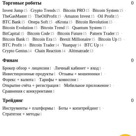
Торговые роботы
0
Invest Jump
Crypto Trends
Bitcoin PRO
Bitcoin System
15
15
15
15
TheGasMaster
TheOilProfit
Amazon Invest
Oil Profit
15
15
15
15
BTC Bank
Опера Soft
eKrona
Bitcoin Revolution
15
15
15
15
Bitcoin Evolution
Bitcoin Trend
Quantum System
15
15
15
BitCapital
Bitcoin Code
Bitcoin Future
Pattern Trader
15
15
15
15
Bitcoin Bank
Bitcoin Era
Brexit Millionaire
Bitcoin Up
15
15
15
15
BTC Profit
Bitcoin Trader
Yuanpay
BTC Up
14
14
14
14
Crypto Genius
Chain Reaction
Altimatrade
14
14
13
Финам
0
Брокер обзор + лицензия
Личный кабинет + вход
1
1
Инвестиционные продукты
Отзывы + мошенники
1
1
Форекс + валюта
Тарифы + комиссии
1
1
Открытие счёта + регистрация
Мобильное приложение
1
1
Сравнения с конкурентами
1
Трейдинг
0
Инструменты + платформы
Боты + копитрейдинг
1
1
Стратегии + методы
1