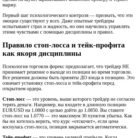
маржу.
Первый шаг психологического контроля — признать, что эти
эмоции существуют у всех. Даже опытные трейдеры
испытывают страх и жадность, но они научились управлять
этими чувствами с помощью дисциплины и правил.
Правило стоп-лосса и тейк-профита
как якоря дисциплины
Психология торговли форекс предполагает, что трейдер НЕ
принимает решение о выходе из позиции во время торговли.
Все решения должны быть приняты ДО входа в позицию. Это
означает установку стоп-лосса и тейк-профита перед
открытием ордера.
Стоп-лосс
— это уровень, выше которого трейдер не согласен
терять деньги. Например, вы входите в длинную позицию
EUR/USD на 1.0800 с целью дойти до 1.0850. Вы ставите
стоп-лосс на 1.0770 — это максимум 30 пунктов убытка. Как
бы ни хотелось верить, что курс «отскочит», если цена
коснулась стоп-лосса, позиция закрывается автоматически.
Тейк-профит
— это уровень целевой прибыли. Когда