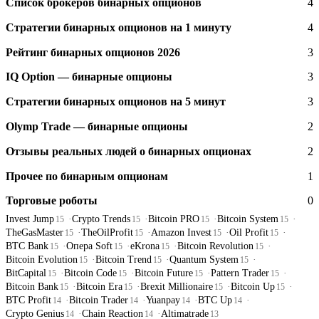
Список брокеров бинарных опционов
4
Стратегии бинарных опционов на 1 минуту
4
Рейтинг бинарных опционов 2026
3
IQ Option — бинарные опционы
3
Стратегии бинарных опционов на 5 минут
3
Olymp Trade — бинарные опционы
2
Отзывы реальных людей о бинарных опционах
2
Прочее по бинарным опционам
1
Торговые роботы
0
Invest Jump
Crypto Trends
Bitcoin PRO
Bitcoin System
15
15
15
15
TheGasMaster
TheOilProfit
Amazon Invest
Oil Profit
15
15
15
15
BTC Bank
Опера Soft
eKrona
Bitcoin Revolution
15
15
15
15
Bitcoin Evolution
Bitcoin Trend
Quantum System
15
15
15
BitCapital
Bitcoin Code
Bitcoin Future
Pattern Trader
15
15
15
15
Bitcoin Bank
Bitcoin Era
Brexit Millionaire
Bitcoin Up
15
15
15
15
BTC Profit
Bitcoin Trader
Yuanpay
BTC Up
14
14
14
14
Crypto Genius
Chain Reaction
Altimatrade
14
14
13