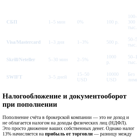
Способ
Скорость
Комиссия
сумма
лим
100
СБП
1–5 мин
0%
100 р.
300
тыс.
50–
Visa/Mastercard
1–3 дня
1–3%
500 р.
тыс.
1000
50–
Skrill/Neteller
5–30 мин
2–5%
р.
тыс.
15–50
10000
Без
SWIFT
3–5 дней
USD
USD
лим
Налогообложение и документооборот
при пополнении
Пополнение счёта в брокерской компании — это не доход и
не облагается налогом на доходы физических лиц (НДФЛ).
Это просто движение ваших собственных денег. Однако налог
13% начисляется на
прибыль от торговли
— разницу между