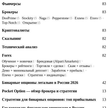
Фьючерсы
83
Брокеры
83
DooPrime
Stockity
Naga
Pepperstone
Exness
Etoro
15
15
15
15
15
15
Top-Notch
Открытие
15
15
Криптовалюты
83
Скальпинг
82
Технический анализ
82
Forex
82
Обучение + новички
Брендовые (Alpari/Amarkets)
1
1
Брокеры + рейтинги
Торговля + сделки
Скам + отзывы
1
1
1
Демо + минимальный депозит
Заработок + прибыль
1
1
Плечо + риски
Стратегии + индикаторы
1
1
Бинарные опционы легально в России 2026
42
Pocket Option — обзор брокера и стратегии
13
Стратегии для бинарных опционов: топ прибыльных
13
Где торговать бинарными опционами в России
12