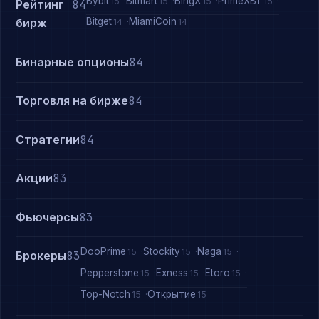
Bybit
Bitmart
BingX
PrimeXBT
15
15
15
15
Рейтинг
84
Bitget
MiamiCoin
бирж
14
14
Бинарные опционы
84
Торговля на бирже
84
Стратегии
84
Акции
83
Фьючерсы
83
DooPrime
Stockity
Naga
15
15
15
Брокеры
83
Pepperstone
Exness
Etoro
15
15
15
Top-Notch
Открытие
15
15