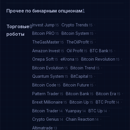
Прочее по бинарным опционам
1
Invest Jump
Crypto Trends
15
15
Торговые
0
Bitcoin PRO
Bitcoin System
роботы
15
15
TheGasMaster
TheOilProfit
15
15
Amazon Invest
Oil Profit
BTC Bank
15
15
15
Опера Soft
eKrona
Bitcoin Revolution
15
15
15
Bitcoin Evolution
Bitcoin Trend
15
15
Quantum System
BitCapital
15
15
Bitcoin Code
Bitcoin Future
15
15
Pattern Trader
Bitcoin Bank
Bitcoin Era
15
15
15
Brexit Millionaire
Bitcoin Up
BTC Profit
15
15
14
Bitcoin Trader
Yuanpay
BTC Up
14
14
14
Crypto Genius
Chain Reaction
14
14
Altimatrade
13