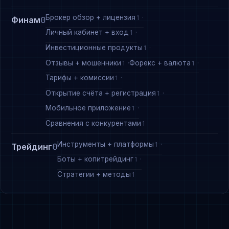
Брокер обзор + лицензия
1
Финам
0
Личный кабинет + вход
1
Инвестиционные продукты
1
Отзывы + мошенники
Форекс + валюта
1
1
Тарифы + комиссии
1
Открытие счёта + регистрация
1
Мобильное приложение
1
Сравнения с конкурентами
1
Инструменты + платформы
1
Трейдинг
0
Боты + копитрейдинг
1
Стратегии + методы
1