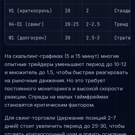
H1 (краткосрочь)
20
2
Стандар
H4-D1 (свинг)
20-25
2-2.5
Тренд +
W1 (долгосроч)
30
2.5-3
Стратег
На скальпинг-графиках (5 и 15 минут) многие
опытные трейдеры уменьшают период до 10-12
и множитель до 1.5, чтобы быстрее реагировать
на рыночные движения. Но это требует
постоянного мониторинга и высокой скорости
реакции. Спреды на малых таймфреймах
становятся критическим фактором.
Для свинг-торговли (держание позиций 2-7
дней) стоит увеличить период до 25-30, чтобы
отсеять краткосрочный шум и ловить основные