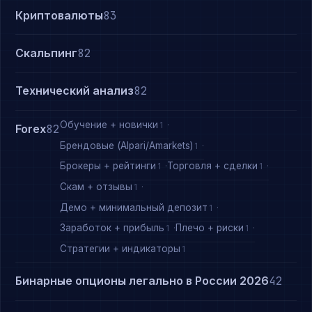
Криптовалюты
83
Скальпинг
82
Технический анализ
82
Обучение + новички
1
Forex
82
Брендовые (Alpari/Amarkets)
1
Брокеры + рейтинги
Торговля + сделки
1
1
Скам + отзывы
1
Демо + минимальный депозит
1
Заработок + прибыль
Плечо + риски
1
1
Стратегии + индикаторы
1
Бинарные опционы легально в России 2026
42