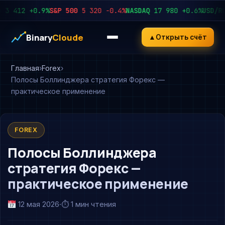
412
+0.9%
S&P 500
5 320
−0.4%
NASDAQ
17 980
+0.6%
USD/RUB
9
Binary
Cloude
▲
Открыть счёт
Главная
Forex
Полосы Боллинджера стратегия Форекс —
практическое применение
FOREX
Полосы Боллинджера
стратегия Форекс —
практическое применение
12 мая 2026
·
⏱ 1 мин чтения