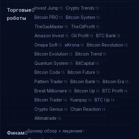
Invest Jump
Crypto Trends
15
15
Торговые
0
Bitcoin PRO
Bitcoin System
роботы
15
15
TheGasMaster
TheOilProfit
15
15
Amazon Invest
Oil Profit
BTC Bank
15
15
15
Опера Soft
eKrona
Bitcoin Revolution
15
15
15
Bitcoin Evolution
Bitcoin Trend
15
15
Quantum System
BitCapital
15
15
Bitcoin Code
Bitcoin Future
15
15
Pattern Trader
Bitcoin Bank
Bitcoin Era
15
15
15
Brexit Millionaire
Bitcoin Up
BTC Profit
15
15
14
Bitcoin Trader
Yuanpay
BTC Up
14
14
14
Crypto Genius
Chain Reaction
14
14
Altimatrade
13
Брокер обзор + лицензия
1
Финам
0