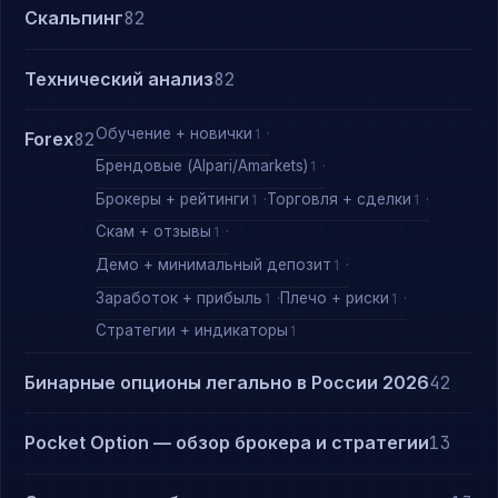
Скальпинг
82
Технический анализ
82
Обучение + новички
1
Forex
82
Брендовые (Alpari/Amarkets)
1
Брокеры + рейтинги
Торговля + сделки
1
1
Скам + отзывы
1
Демо + минимальный депозит
1
Заработок + прибыль
Плечо + риски
1
1
Стратегии + индикаторы
1
Бинарные опционы легально в России 2026
42
Pocket Option — обзор брокера и стратегии
13