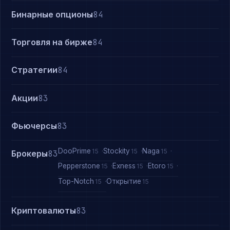
Бинарные опционы
84
Торговля на бирже
84
Стратегии
84
Акции
83
Фьючерсы
83
DooPrime
Stockity
Naga
15
15
15
Брокеры
83
Pepperstone
Exness
Etoro
15
15
15
Top-Notch
Открытие
15
15
Криптовалюты
83