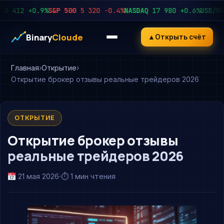
412
+0.9%
S&P 500
5 320
−0.4%
NASDAQ
17 980
+0.6%
USD/RUB
9
Binary
Cloude
▲
Открыть счёт
Главная
Открытие
Открытие брокер отзывы реальные трейдеров 2026
ОТКРЫТИЕ
Открытие брокер отзывы
реальные трейдеров 2026
21 мая 2026
·
⏱ 1 мин чтения