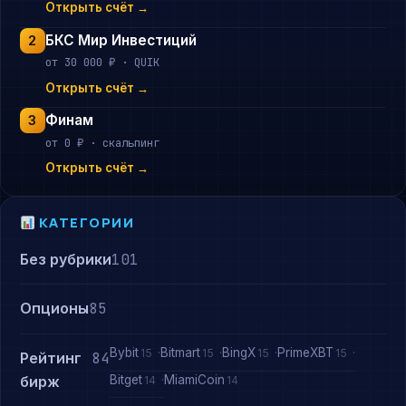
Открыть счёт →
БКС Мир Инвестиций
2
от 30 000 ₽ · QUIK
Открыть счёт →
Финам
3
от 0 ₽ · скальпинг
Открыть счёт →
КАТЕГОРИИ
Без рубрики
101
Опционы
85
Bybit
Bitmart
BingX
PrimeXBT
15
15
15
15
Рейтинг
84
Bitget
MiamiCoin
бирж
14
14