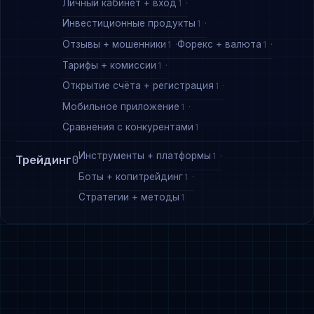
Личный кабинет + вход
1
Инвестиционные продукты
1
Отзывы + мошенники
Форекс + валюта
1
1
Тарифы + комиссии
1
Открытие счёта + регистрация
1
Мобильное приложение
1
Сравнения с конкурентами
1
Инструменты + платформы
1
Трейдинг
0
Боты + копитрейдинг
1
Стратегии + методы
1