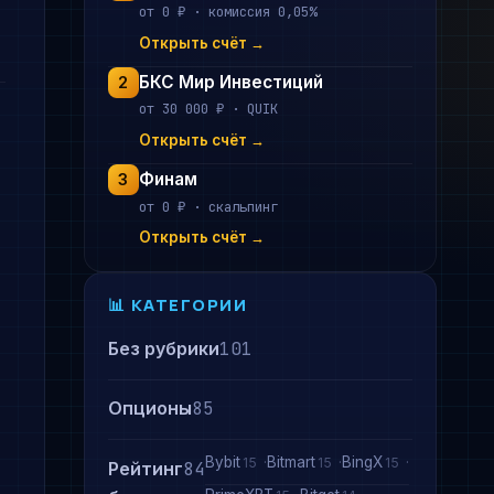
от 0 ₽ · комиссия 0,05%
Открыть счёт →
БКС Мир Инвестиций
2
от 30 000 ₽ · QUIK
Открыть счёт →
Финам
3
от 0 ₽ · скальпинг
Открыть счёт →
📊 КАТЕГОРИИ
Без рубрики
101
Опционы
85
Bybit
Bitmart
BingX
15
15
15
Рейтинг
84