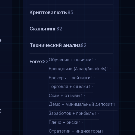
Криптовалюты
83
Скальпинг
82
е
Технический анализ
82
Обучение + новички
1
Forex
82
Брендовые (Alpari/Amarkets)
1
Брокеры + рейтинги
1
Торговля + сделки
1
Скам + отзывы
1
Демо + минимальный депозит
1
0
Заработок + прибыль
1
Плечо + риски
1
Стратегии + индикаторы
1