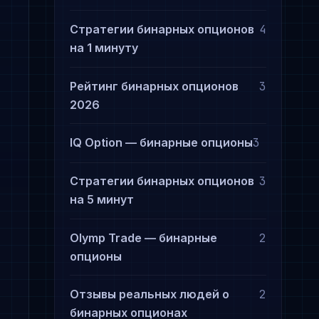
Стратегии бинарных опционов
4
на 1 минуту
Рейтинг бинарных опционов
3
2026
IQ Option — бинарные опционы
3
Стратегии бинарных опционов
3
на 5 минут
Olymp Trade — бинарные
2
опционы
Отзывы реальных людей о
2
бинарных опционах