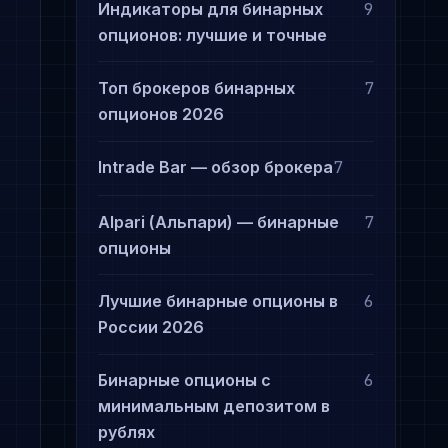
Индикаторы для бинарных
9
опционов: лучшие и точные
Топ брокеров бинарных
7
опционов 2026
Intrade Bar — обзор брокера
7
Alpari (Альпари) — бинарные
7
опционы
Лучшие бинарные опционы в
6
России 2026
Бинарные опционы с
6
минимальным депозитом в
рублях