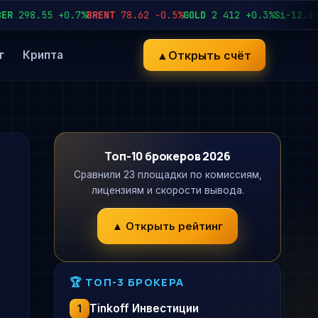
298.55
+0.7%
BRENT
78.62
−0.5%
GOLD
2 412
+0.3%
Si-12.26
92
▲
Открыть счёт
г
Крипта
Топ-10 брокеров 2026
Сравнили 23 площадки по комиссиям,
лицензиям и скорости вывода.
▲ Открыть рейтинг
🏆 ТОП-3 БРОКЕРА
Tinkoff Инвестиции
1