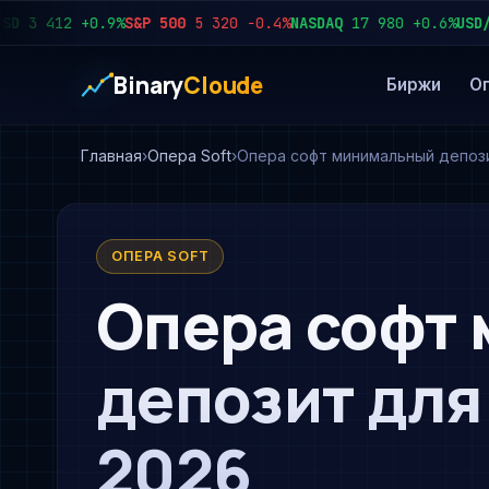
3 412
+0.9%
S&P 500
5 320
−0.4%
NASDAQ
17 980
+0.6%
USD/RUB
Binary
Cloude
Биржи
О
Главная
Опера Soft
Опера софт минимальный депоз
ОПЕРА SOFT
Опера софт
депозит дл
2026