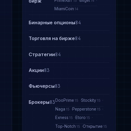
PrimeXBT
Bitget
бирж
15
14
MiamiCoin
14
Бинарные опционы
84
Торговля на бирже
84
Стратегии
84
Акции
83
Фьючерсы
83
DooPrime
Stockity
15
15
Брокеры
83
Naga
Pepperstone
15
15
Exness
Etoro
15
15
Top-Notch
Открытие
15
15