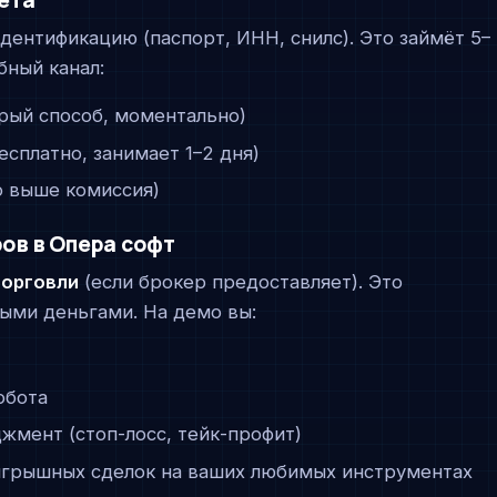
ёта
дентификацию (паспорт, ИНН, снилс). Это займёт 5–
бный канал:
трый способ, моментально)
сплатно, занимает 1–2 дня)
о выше комиссия)
ов в Опера софт
орговли
(если брокер предоставляет). Это
ными деньгами. На демо вы:
обота
жмент (стоп-лосс, тейк-профит)
игрышных сделок на ваших любимых инструментах