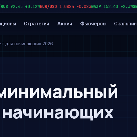
92.45
+0.12%
EUR/USD
1.0884
−0.08%
GAZP
152.40
+2.3%
SBER
пционы
Стратегии
Акции
Фьючерсы
Скальпин
ит для начинающих 2026
 минимальный
я начинающих