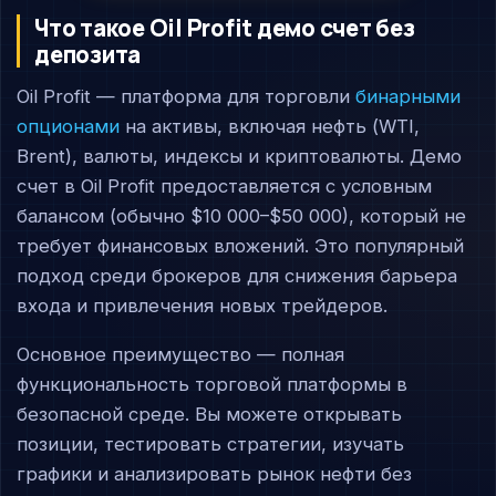
Что такое Oil Profit демо счет без
депозита
Oil Profit — платформа для торговли
бинарными
опционами
на активы, включая нефть (WTI,
Brent), валюты, индексы и криптовалюты. Демо
счет в Oil Profit предоставляется с условным
балансом (обычно $10 000–$50 000), который не
требует финансовых вложений. Это популярный
подход среди брокеров для снижения барьера
входа и привлечения новых трейдеров.
Основное преимущество — полная
функциональность торговой платформы в
безопасной среде. Вы можете открывать
позиции, тестировать стратегии, изучать
графики и анализировать рынок нефти без