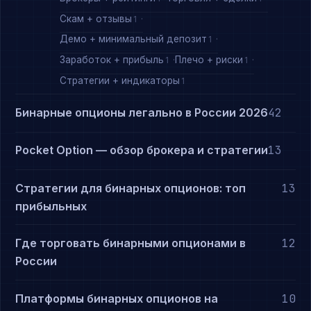
Скам + отзывы
1
Демо + минимальный депозит
1
Заработок + прибыль
Плечо + риски
1
1
Стратегии + индикаторы
1
Бинарные опционы легально в России 2026
42
Pocket Option — обзор брокера и стратегии
13
Стратегии для бинарных опционов: топ
13
прибыльных
Где торговать бинарными опционами в
12
России
Платформы бинарных опционов на
10