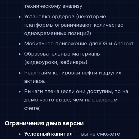
техническому анализу
Установка ордеров (некоторые
платформы ограничивают количество
одновременных позиций)
Мобильное приложение для iOS и Android
Образовательные материалы
(видеоуроки, вебинары)
Реал-тайм котировки нефти и других
активов
Рычаги плеча (если они доступны, то на
демо часто выше, чем на реальном
счёте)
Ограничения демо версии
Условный капитал
— вы не сможете