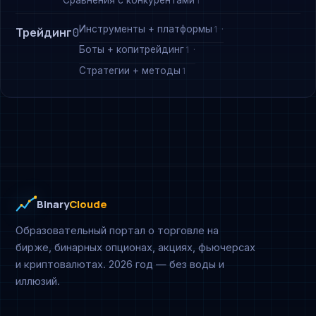
1
Инструменты + платформы
1
Трейдинг
0
Боты + копитрейдинг
1
Стратегии + методы
1
Binary
Cloude
Образовательный портал о торговле на
бирже, бинарных опционах, акциях, фьючерсах
и криптовалютах. 2026 год — без воды и
иллюзий.