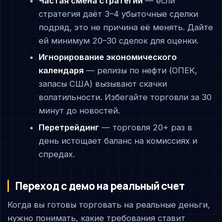
Частая смена стратегии
— если
стратегия даёт 3–4 убыточные сделки
подряд, это не причина её менять. Дайте
ей минимум 20–30 сделок для оценки.
Игнорирование экономического
календаря
— релизы по нефти (ОПЕК,
запасы США) вызывают скачки
волатильности. Избегайте торговли за 30
минут до новостей.
Перетрейдинг
— торговля 20+ раз в
день истощает баланс на комиссиях и
спредах.
Переход с демо на реальный счет
Когда вы готовы торговать на реальные деньги,
нужно понимать, какие требования ставит