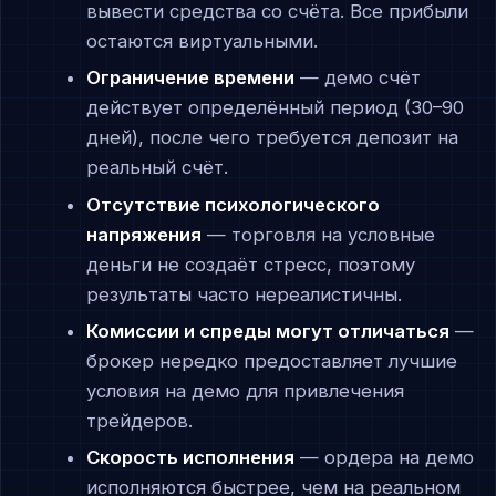
вывести средства со счёта. Все прибыли
остаются виртуальными.
Ограничение времени
— демо счёт
действует определённый период (30–90
дней), после чего требуется депозит на
реальный счёт.
Отсутствие психологического
напряжения
— торговля на условные
деньги не создаёт стресс, поэтому
результаты часто нереалистичны.
Комиссии и спреды могут отличаться
—
брокер нередко предоставляет лучшие
условия на демо для привлечения
трейдеров.
Скорость исполнения
— ордера на демо
исполняются быстрее, чем на реальном