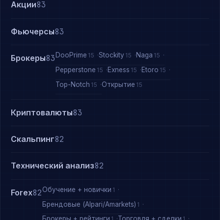
Акции
83
Фьючерсы
83
DooPrime
Stockity
Naga
15
15
15
Брокеры
83
Pepperstone
Exness
Etoro
15
15
15
Top-Notch
Открытие
15
15
Криптовалюты
83
Скальпинг
82
Технический анализ
82
Обучение + новички
1
Forex
82
Брендовые (Alpari/Amarkets)
1
Брокеры + рейтинги
Торговля + сделки
1
1