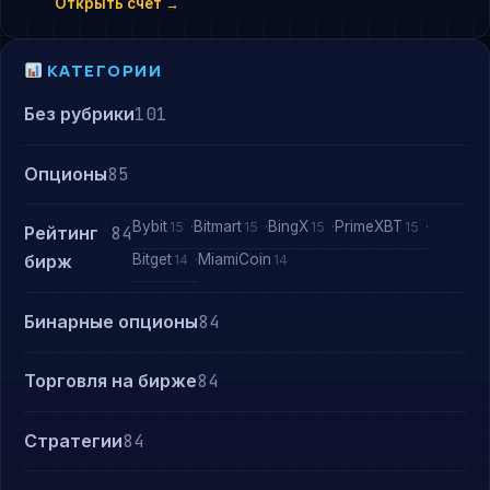
Открыть счёт →
КАТЕГОРИИ
Без рубрики
101
Опционы
85
Bybit
Bitmart
BingX
PrimeXBT
15
15
15
15
Рейтинг
84
Bitget
MiamiCoin
бирж
14
14
Бинарные опционы
84
Торговля на бирже
84
Стратегии
84