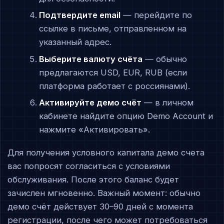
Подтвердите email
— перейдите по
ссылке в письме, отправленном на
указанный адрес.
Выберите валюту счёта
— обычно
предлагаются USD, EUR, RUB (если
платформа работает с россиянами).
Активируйте демо счёт
— в личном
кабинете найдите опцию Demo Account и
нажмите «Активировать».
Для получения условного капитала демо счета
вас попросят согласиться с условиями
обслуживания. После этого баланс будет
зачислен мгновенно. Важный момент: обычно
демо счёт действует 30–90 дней с момента
регистрации, после чего может потребоваться