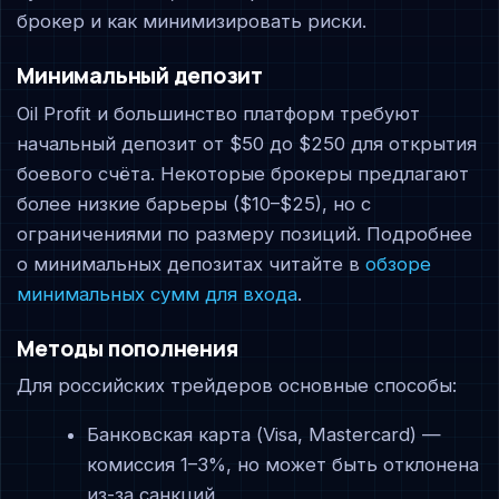
брокер и как минимизировать риски.
Минимальный депозит
Oil Profit и большинство платформ требуют
начальный депозит от $50 до $250 для открытия
боевого счёта. Некоторые брокеры предлагают
более низкие барьеры ($10–$25), но с
ограничениями по размеру позиций. Подробнее
о минимальных депозитах читайте в
обзоре
минимальных сумм для входа
.
Методы пополнения
Для российских трейдеров основные способы:
Банковская карта (Visa, Mastercard) —
комиссия 1–3%, но может быть отклонена
из-за санкций