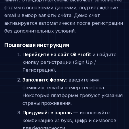
формы с основными данными, подтверждение
email и выбор валюты счёта. Демо счет
активируется автоматически после регистрации
без дополнительных условий.
Пошаговая инструкция
Перейдите на сайт Oil Profit
и найдите
кнопку регистрации (Sign Up /
Регистрация).
Заполните форму
: введите имя,
фамилию, email и номер телефона.
Некоторые платформы требуют указания
страны проживания.
Придумайте пароль
— используйте
комбинацию из букв, цифр и символов
для безопасности.