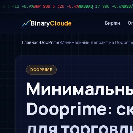
 412
+0.9%
S&P 500
5 320
−0.4%
NASDAQ
17 980
+0.6%
USD/RUB
Binary
Cloude
Биржи
О
Главная
DooPrime
Минимальный депозит на Dooprime
DOOPRIME
Минимальны
Dooprime: с
для торговл