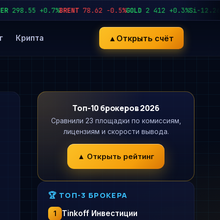
98.55
+0.7%
BRENT
78.62
−0.5%
GOLD
2 412
+0.3%
Si-12.26
92 
▲
Открыть счёт
г
Крипта
Топ-10 брокеров 2026
Сравнили 23 площадки по комиссиям,
лицензиям и скорости вывода.
▲ Открыть рейтинг
🏆 ТОП-3 БРОКЕРА
Tinkoff Инвестиции
1