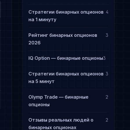
Стратегии бинарных опционов
4
на 1 минуту
Рейтинг бинарных опционов
3
2026
IQ Option — бинарные опционы
3
Стратегии бинарных опционов
3
на 5 минут
Olymp Trade — бинарные
2
опционы
Отзывы реальных людей о
2
бинарных опционах