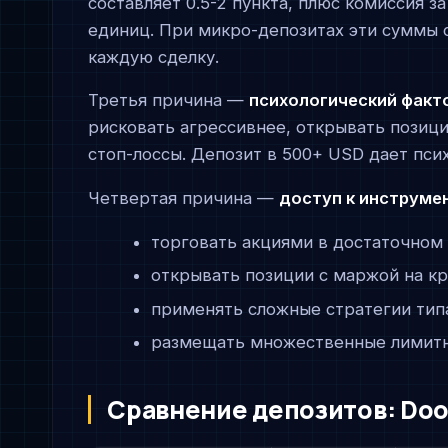
составляет 0.5-2 пункта, плюс комиссия з
единиц. При микро-депозитах эти суммы 
каждую сделку.
Третья причина —
психологический факт
рисковать агрессивнее, открывать позиц
стоп-лоссы. Депозит в 500+ USD дает пс
Четвертая причина —
доступ к инструме
торговать акциями в достаточном
открывать позиции с маржой на к
применять сложные стратегии тип
размещать множественные лимитн
Сравнение депозитов: Doo