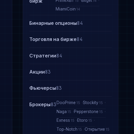
PrimeXBT
Bitget
бирж
15
14
MiamiCoin
14
Бинарные опционы
84
Торговля на бирже
84
Стратегии
84
Акции
83
Фьючерсы
83
DooPrime
Stockity
15
15
Брокеры
83
Naga
Pepperstone
15
15
Exness
Etoro
15
15
Top-Notch
Открытие
15
15