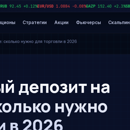
92.45
+0.12%
EUR/USD
1.0884
−0.08%
GAZP
152.40
+2.3%
SBER
2
пционы
Стратегии
Акции
Фьючерсы
Скальпин
: сколько нужно для торговли в 2026
й депозит на
колько нужно
и в 2026