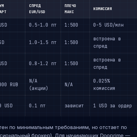
УМ
СПРЕД
ПЛЕЧО
КОМИССИЯ
АРТ
EUR/USD
МАКС
USD
0.5-1.0 пт
1:500
0-5 USD/млн
встроена в
SD
1.0-1.5 пт
1:500
спред
встроена в
USD
0.8-1.2 пт
1:500
спред
N/A
0.025%
000 RUB
N/A
(акции)
комиссия
0 USD
0.1 пт
зависит
1 USD за ордер
нтен по минимальным требованиям, но отстает по
ессиональный брокер). Для начинающих Dooprime —