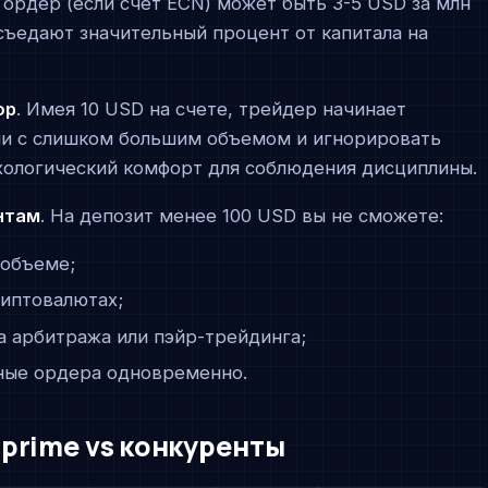
а ордер (если счет ECN) может быть 3-5 USD за млн
съедают значительный процент от капитала на
ор
. Имея 10 USD на счете, трейдер начинает
ии с слишком большим объемом и игнорировать
ихологический комфорт для соблюдения дисциплины.
нтам
. На депозит менее 100 USD вы не сможете:
 объеме;
риптовалютах;
а арбитража или пэйр-трейдинга;
ые ордера одновременно.
prime vs конкуренты