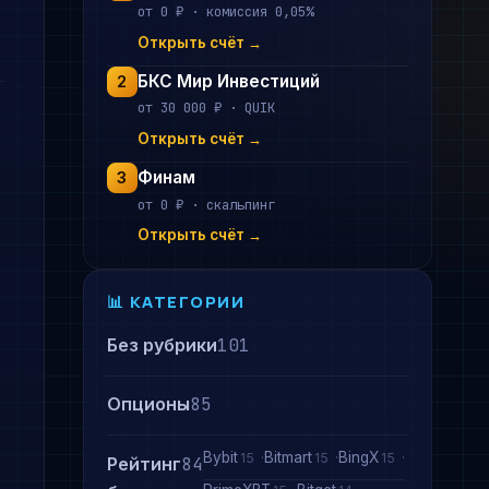
от 0 ₽ · комиссия 0,05%
Открыть счёт →
БКС Мир Инвестиций
2
от 30 000 ₽ · QUIK
Открыть счёт →
Финам
3
от 0 ₽ · скальпинг
Открыть счёт →
📊 КАТЕГОРИИ
Без рубрики
101
Опционы
85
Bybit
Bitmart
BingX
15
15
15
Рейтинг
84