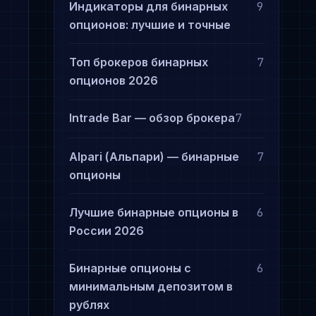
Индикаторы для бинарных
9
опционов: лучшие и точные
Топ брокеров бинарных
7
опционов 2026
Intrade Bar — обзор брокера
7
Alpari (Альпари) — бинарные
7
опционы
Лучшие бинарные опционы в
6
России 2026
Бинарные опционы с
6
минимальным депозитом в
рублях