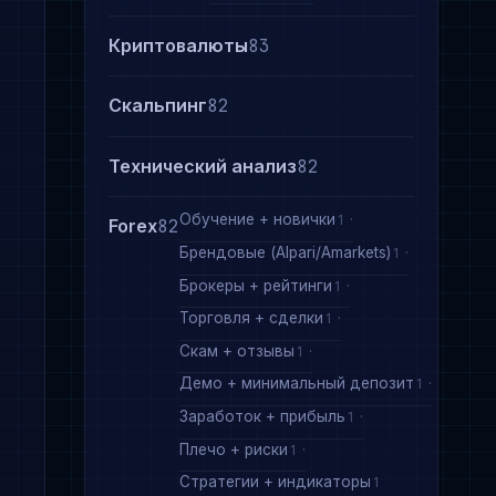
Криптовалюты
83
Скальпинг
82
Технический анализ
82
Обучение + новички
1
Forex
82
Брендовые (Alpari/Amarkets)
1
Брокеры + рейтинги
1
Торговля + сделки
1
Скам + отзывы
1
Демо + минимальный депозит
1
Заработок + прибыль
1
Плечо + риски
1
Стратегии + индикаторы
1