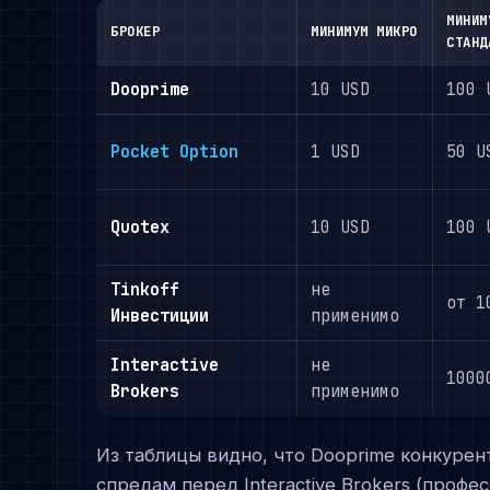
МИНИМ
БРОКЕР
МИНИМУМ МИКРО
СТАНД
Dooprime
10 USD
100 
Pocket Option
1 USD
50 U
Quotex
10 USD
100 
Tinkoff
не
от 1
Инвестиции
применимо
Interactive
не
1000
Brokers
применимо
Из таблицы видно, что Dooprime конкуре
спредам перед Interactive Brokers (проф