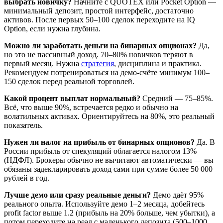
выбрать новичку?
Начните с QUOTEX или Pocket Option —
минимальный депозит, простой интерфейс, достаточно
активов. После первых 50–100 сделок переходите на IQ
Option, если нужна глубина.
Можно ли заработать деньги на бинарных опционах?
Да,
но это не пассивный доход. 70–80% новичков теряют в
первый месяц. Нужна
стратегия
, дисциплина и практика.
Рекомендуем потренироваться на демо-счёте минимум 100–
150 сделок перед реальной торговлей.
Какой процент выплат нормальный?
Средний — 75–85%.
Всё, что выше 90%, встречается редко и обычно на
волатильных активах. Ориентируйтесь на 80%, это реальный
показатель.
Нужен ли налог на прибыль от бинарных опционов?
Да. В
России прибыль от спекуляций облагается налогом 13%
(НДФЛ). Брокеры обычно не вычитают автоматически — вы
обязаны задекларировать доход сами при сумме более 50 000
рублей в год.
Лучше демо или сразу реальные деньги?
Демо даёт 95%
реального опыта. Используйте демо 1–2 месяца, добейтесь
profit factor выше 1.2 (прибыль на 20% больше, чем убытки), а
потом переходите на реал с маленького депозита (500–1000