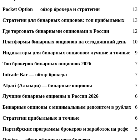
Pocket Option — обзор брокера и стратегии
13
Стратегии для бинарных опционов: топ прибыльных
13
Где торговать бинарными опционами в России
12
Платформы бинарных опционов на сегодняшний день
10
Индикаторы для бинарных опционов: лучшие и точные
9
Топ брокеров бинарных опционов 2026
7
Intrade Bar — обзор брокера
7
Alpari (Альпари) — бинарные опционы
7
Лучшие бинарные опционы в России 2026
6
Бинарные опционы с минимальным депозитом в рублях
6
Стратегии прибыльные и точные
6
Партнёрские программы брокеров и заработок на рефе
5
Quotex — обзор официального брокера
5