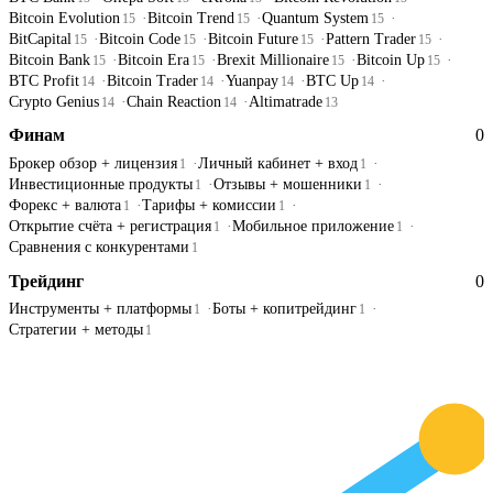
Bitcoin Evolution
Bitcoin Trend
Quantum System
15
15
15
BitCapital
Bitcoin Code
Bitcoin Future
Pattern Trader
15
15
15
15
Bitcoin Bank
Bitcoin Era
Brexit Millionaire
Bitcoin Up
15
15
15
15
BTC Profit
Bitcoin Trader
Yuanpay
BTC Up
14
14
14
14
Crypto Genius
Chain Reaction
Altimatrade
14
14
13
Финам
0
Брокер обзор + лицензия
Личный кабинет + вход
1
1
Инвестиционные продукты
Отзывы + мошенники
1
1
Форекс + валюта
Тарифы + комиссии
1
1
Открытие счёта + регистрация
Мобильное приложение
1
1
Сравнения с конкурентами
1
Трейдинг
0
Инструменты + платформы
Боты + копитрейдинг
1
1
Стратегии + методы
1