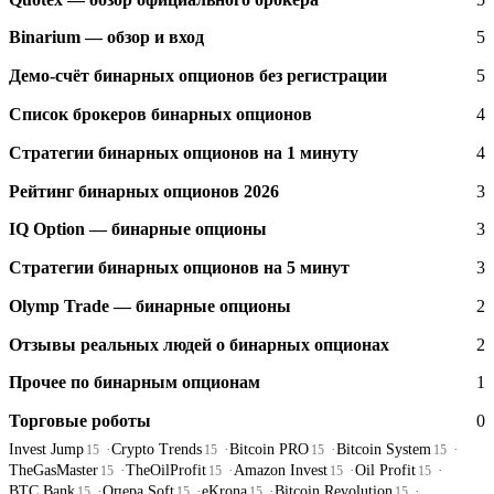
Binarium — обзор и вход
5
Демо-счёт бинарных опционов без регистрации
5
Список брокеров бинарных опционов
4
Стратегии бинарных опционов на 1 минуту
4
Рейтинг бинарных опционов 2026
3
IQ Option — бинарные опционы
3
Стратегии бинарных опционов на 5 минут
3
Olymp Trade — бинарные опционы
2
Отзывы реальных людей о бинарных опционах
2
Прочее по бинарным опционам
1
Торговые роботы
0
Invest Jump
Crypto Trends
Bitcoin PRO
Bitcoin System
15
15
15
15
TheGasMaster
TheOilProfit
Amazon Invest
Oil Profit
15
15
15
15
BTC Bank
Опера Soft
eKrona
Bitcoin Revolution
15
15
15
15