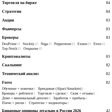
Торговля на бирже
84
Стратегии
84
Акции
83
Фьючерсы
83
Брокеры
83
DooPrime
Stockity
Naga
Pepperstone
Exness
Etoro
15
15
15
15
15
15
Top-Notch
Открытие
15
15
Криптовалюты
83
Скальпинг
82
Технический анализ
82
Forex
82
Обучение + новички
Брендовые (Alpari/Amarkets)
1
1
Брокеры + рейтинги
Торговля + сделки
Скам + отзывы
1
1
1
Демо + минимальный депозит
Заработок + прибыль
1
1
Плечо + риски
Стратегии + индикаторы
1
1
Бинарные опционы легально в России 2026
42