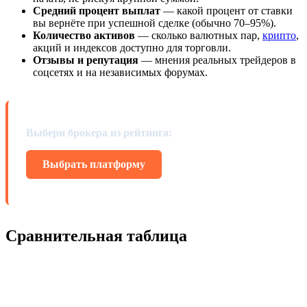
Средний процент выплат
— какой процент от ставки
вы вернёте при успешной сделке (обычно 70–95%).
Количество активов
— сколько валютных пар,
крипто
,
акций и индексов доступно для торговли.
Отзывы и репутация
— мнения реальных трейдеров в
соцсетях и на независимых форумах.
Выбери брокера из рейтинга:
Выбрать платформу
Сравнительная таблица
Мин.
Брокер
Выплаты
Активы
Регул
депозит