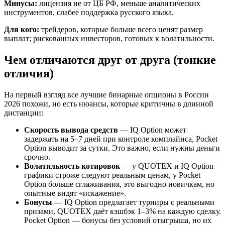
Минусы:
лицензия не от ЦБ РФ, меньше аналитических
инструментов, слабее поддержка русского языка.
Для кого:
трейдеров, которые больше всего ценят размер
выплат; рискованных инвесторов, готовых к волатильности.
Чем отличаются друг от друга (тонкие
отличия)
На первый взгляд все лучшие бинарные опционы в России
2026 похожи, но есть нюансы, которые критичны в длинной
дистанции:
Скорость вывода средств
— IQ Option может
задержать на 5–7 дней при контроле комплайнса, Pocket
Option выводит за сутки. Это важно, если нужны деньги
срочно.
Волатильность котировок
— у QUOTEX и IQ Option
графики строже следуют реальным ценам, у Pocket
Option больше сглаживания, это выгодно новичкам, но
опытные видят «искажение».
Бонусы
— IQ Option предлагает турниры с реальными
призами, QUOTEX даёт кэшбэк 1–3% на каждую сделку.
Pocket Option — бонусы без условий отыгрыша, но их