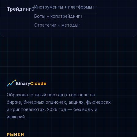
Инструменты + платформы
1
Трейдинг
0
Боты + копитрейдинг
1
Стратегии + методы
1
Binary
Cloude
Образовательный портал о торговле на
бирже, бинарных опционах, акциях, фьючерсах
и криптовалютах. 2026 год — без воды и
иллюзий.
РЫНКИ