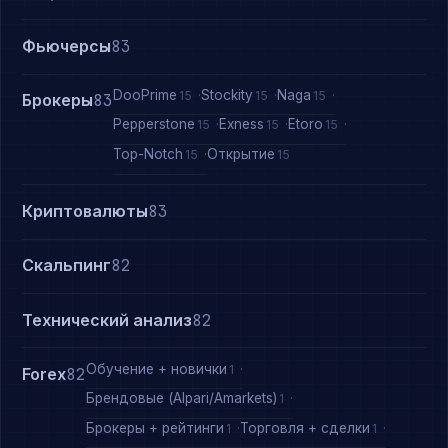
Фьючерсы
83
DooPrime
Stockity
Naga
15
15
15
Брокеры
83
Pepperstone
Exness
Etoro
15
15
15
Top-Notch
Открытие
15
15
Криптовалюты
83
Скальпинг
82
Технический анализ
82
Обучение + новички
1
Forex
82
Брендовые (Alpari/Amarkets)
1
Брокеры + рейтинги
Торговля + сделки
1
1