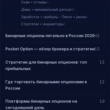
Скам + отзывы
1
Демо + минимальный депозит
1
Заработок + прибыль
Плечо + риски
1
1
Стратегии + индикаторы
1
Бинарные опционы легально в России 2026
42
Pocket Option — обзор брокера и стратегии
13
Стратегии для бинарных опционов: топ
13
прибыльных
Где торговать бинарными опционами в
12
России
Платформы бинарных опционов на
10
сегодняшний день