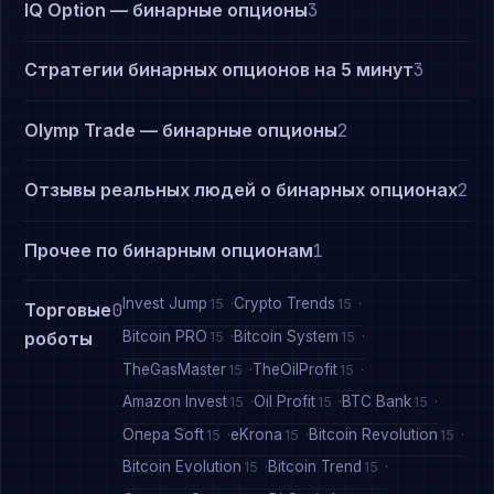
IQ Option — бинарные опционы
3
Стратегии бинарных опционов на 5 минут
3
Olymp Trade — бинарные опционы
2
Отзывы реальных людей о бинарных опционах
2
Прочее по бинарным опционам
1
Invest Jump
Crypto Trends
15
15
Торговые
0
Bitcoin PRO
Bitcoin System
роботы
15
15
TheGasMaster
TheOilProfit
15
15
Amazon Invest
Oil Profit
BTC Bank
15
15
15
Опера Soft
eKrona
Bitcoin Revolution
15
15
15
Bitcoin Evolution
Bitcoin Trend
15
15