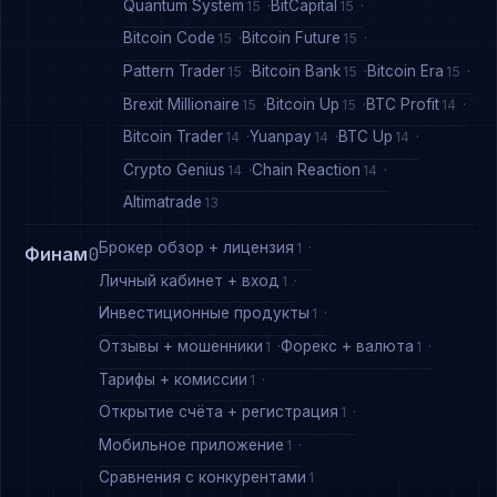
Quantum System
BitCapital
15
15
Bitcoin Code
Bitcoin Future
15
15
Pattern Trader
Bitcoin Bank
Bitcoin Era
15
15
15
Brexit Millionaire
Bitcoin Up
BTC Profit
15
15
14
Bitcoin Trader
Yuanpay
BTC Up
14
14
14
Crypto Genius
Chain Reaction
14
14
Altimatrade
13
Брокер обзор + лицензия
1
Финам
0
Личный кабинет + вход
1
Инвестиционные продукты
1
Отзывы + мошенники
Форекс + валюта
1
1
Тарифы + комиссии
1
Открытие счёта + регистрация
1
Мобильное приложение
1
Сравнения с конкурентами
1