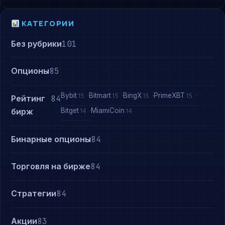
КАТЕГОРИИ
Без рубрики
101
Опционы
85
Bybit
Bitmart
BingX
PrimeXBT
15
15
15
15
Рейтинг
84
Bitget
MiamiCoin
бирж
14
14
Бинарные опционы
84
Торговля на бирже
84
Стратегии
84
Акции
83