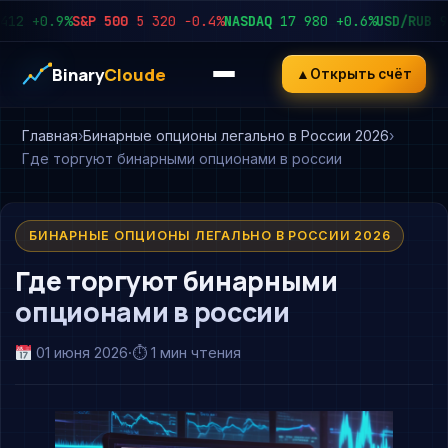
+0.9%
S&P 500
5 320
−0.4%
NASDAQ
17 980
+0.6%
USD/RUB
92.4
Binary
Cloude
▲
Открыть счёт
Главная
Бинарные опционы легально в России 2026
Где торгуют бинарными опционами в россии
БИНАРНЫЕ ОПЦИОНЫ ЛЕГАЛЬНО В РОССИИ 2026
Где торгуют бинарными
опционами в россии
01 июня 2026
·
⏱ 1 мин чтения