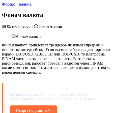
Форекс + валюта
Финам валюта
📅
05 июня 2026
·
⏱ 1 мин чтения
Финам валюта привлекает трейдеров низкими спредами и
понятным интерфейсом. Если вы ищете брокера для торговли
парами EUR/USD, GBP/USD или RUB/USD, то платформа
FINAM часто оказывается в шорт-листе. В этой статье
разбираемся, как работает торговля валютой через FINAM,
какие комиссии там взимают и какие риски нужно учитывать
перед первой сделкой.
Готовы начать?
Откройте демо-счёт FINAM и
потренируйтесь без риска на виртуальные деньги.
Открыть демо-счёт