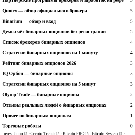
Партнёрские программы брокеров и заработок на рефе
5
Quotex — обзор официального брокера
5
Binarium — обзор и вход
5
Демо-счёт бинарных опционов без регистрации
5
Список брокеров бинарных опционов
4
Стратегии бинарных опционов на 1 минуту
4
Рейтинг бинарных опционов 2026
3
IQ Option — бинарные опционы
3
Стратегии бинарных опционов на 5 минут
3
Olymp Trade — бинарные опционы
2
Отзывы реальных людей о бинарных опционах
2
Прочее по бинарным опционам
1
Торговые роботы
0
Invest Jump
Crypto Trends
Bitcoin PRO
Bitcoin System
15
15
15
15