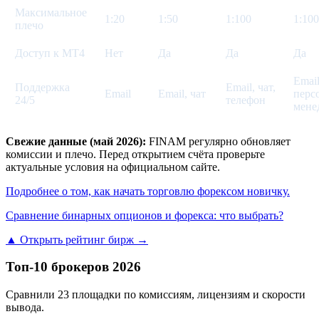
Максимальное
1:20
1:50
1:100
1:100
плечо
Доступ к MT4
Нет
Да
Да
Да
Email
Поддержка
Email, чат,
Email
Email, чат
перс
24/5
телефон
мене
Свежие данные (май 2026):
FINAM регулярно обновляет
комиссии и плечо. Перед открытием счёта проверьте
актуальные условия на официальном сайте.
Подробнее о том, как начать торговлю форексом новичку.
Сравнение бинарных опционов и форекса: что выбрать?
▲ Открыть рейтинг бирж →
Топ-10 брокеров 2026
Сравнили 23 площадки по комиссиям, лицензиям и скорости
вывода.