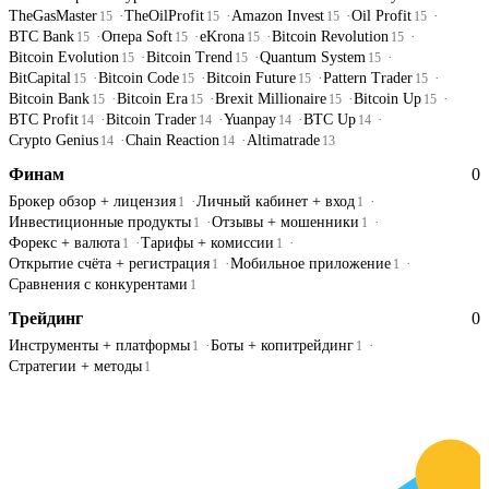
TheGasMaster
TheOilProfit
Amazon Invest
Oil Profit
15
15
15
15
BTC Bank
Опера Soft
eKrona
Bitcoin Revolution
15
15
15
15
Bitcoin Evolution
Bitcoin Trend
Quantum System
15
15
15
BitCapital
Bitcoin Code
Bitcoin Future
Pattern Trader
15
15
15
15
Bitcoin Bank
Bitcoin Era
Brexit Millionaire
Bitcoin Up
15
15
15
15
BTC Profit
Bitcoin Trader
Yuanpay
BTC Up
14
14
14
14
Crypto Genius
Chain Reaction
Altimatrade
14
14
13
Финам
0
Брокер обзор + лицензия
Личный кабинет + вход
1
1
Инвестиционные продукты
Отзывы + мошенники
1
1
Форекс + валюта
Тарифы + комиссии
1
1
Открытие счёта + регистрация
Мобильное приложение
1
1
Сравнения с конкурентами
1
Трейдинг
0
Инструменты + платформы
Боты + копитрейдинг
1
1
Стратегии + методы
1