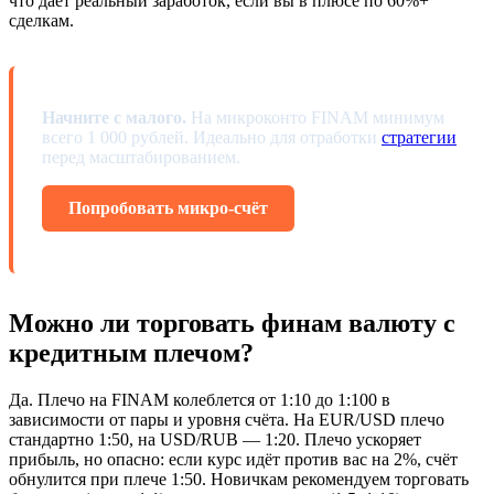
что даёт реальный заработок, если вы в плюсе по 60%+
сделкам.
Начните с малого.
На микроконто FINAM минимум
всего 1 000 рублей. Идеально для отработки
стратегии
перед масштабированием.
Попробовать микро-счёт
Можно ли торговать финам валюту с
кредитным плечом?
Да. Плечо на FINAM колеблется от 1:10 до 1:100 в
зависимости от пары и уровня счёта. На EUR/USD плечо
стандартно 1:50, на USD/RUB — 1:20. Плечо ускоряет
прибыль, но опасно: если курс идёт против вас на 2%, счёт
обнулится при плече 1:50. Новичкам рекомендуем торговать