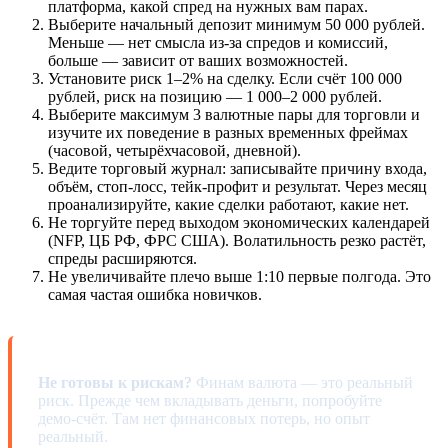
платформа, какой спред на нужных вам парах.
Выберите начальный депозит минимум 50 000 рублей.
Меньше — нет смысла из-за спредов и комиссий,
больше — зависит от ваших возможностей.
Установите риск 1–2% на сделку. Если счёт 100 000
рублей, риск на позицию — 1 000–2 000 рублей.
Выберите максимум 3 валютные пары для торговли и
изучите их поведение в разных временных фреймах
(часовой, четырёхчасовой, дневной).
Ведите торговый журнал: записывайте причину входа,
объём, стоп-лосс, тейк-профит и результат. Через месяц
проанализируйте, какие сделки работают, какие нет.
Не торгуйте перед выходом экономических календарей
(NFP, ЦБ РФ, ФРС США). Волатильность резко растёт,
спреды расширяются.
Не увеличивайте плечо выше 1:10 первые полгода. Это
самая частая ошибка новичков.
Не готовы к рискам?
Финам валюта — это реальный
риск. Прежде чем вкладывать деньги, попробуйте
демо-счёт. Там нет финансовых потерь, но опыт
реальный.