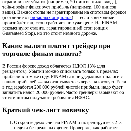
ограничивает убыток (например, 50 пипсов ниже входа),
тейк-профит фиксирует прибыль (например, 100 пипсов
выше). Важно: стопы не гарантированы на спотовом форексе
(в отличие от
бинарных опционов
) — если в выходные
произойдёт гэп, стоп сработает по хуже цене. На FINAM
рекомендуют ставить гарантированный стоп (опция
Guaranteed Stop), но это стоит немного дороже.
Какие налоги платит трейдер при
торговле финам валюта?
В России форекс доход облагается НДФЛ 13% (для
резидентов). Убытки можно списывать только в пределах
прибыли в том же году. FINAM сам не удерживает налоги с
ваших прибылей — вы отчитываетесь через налоговую. Если
в год заработал 200 000 рублей чистой прибыли, надо будет
заплатить налог 26 000 рублей. Часто трейдеры забывают об
этом и потом получают требования ИФНС.
Краткий чек-лист новичку
Откройте демо-счёт на FINAM и потренируйтесь 2–3
недели без реальных денег. Проверьте, как работает