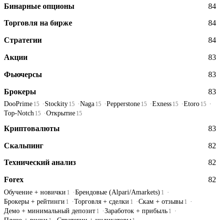
Бинарные опционы
84
Торговля на бирже
84
Стратегии
84
Акции
83
Фьючерсы
83
Брокеры
83
DooPrime
Stockity
Naga
Pepperstone
Exness
Etoro
15
15
15
15
15
15
Top-Notch
Открытие
15
15
Криптовалюты
83
Скальпинг
82
Технический анализ
82
Forex
82
Обучение + новички
Брендовые (Alpari/Amarkets)
1
1
Брокеры + рейтинги
Торговля + сделки
Скам + отзывы
1
1
1
Демо + минимальный депозит
Заработок + прибыль
1
1