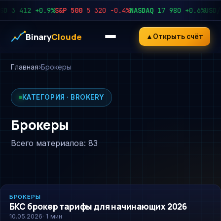
D
3 412
+0.9%
S&P 500
5 320
−0.4%
NASDAQ
17 980
+0.6%
USD/R
Binary
Cloude
▲
Открыть счёт
Главная
Брокеры
КАТЕГОРИЯ · BROKERY
Брокеры
Всего материалов: 83
BROKERY
БРОКЕРЫ
БКС брокер тарифы для начинающих 2026
10.05.2026
· 1 мин