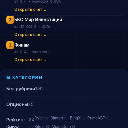
от 0 ₽ · комиссия 0,05%
Открыть счёт →
БКС Мир Инвестиций
2
от 30 000 ₽ · QUIK
Открыть счёт →
Финам
3
от 0 ₽ · скальпинг
Открыть счёт →
📊 КАТЕГОРИИ
Без рубрики
101
Опционы
85
Bybit
Bitmart
BingX
PrimeXBT
15
15
15
15
Рейтинг
84
Bitget
MiamiCoin
бирж
14
14