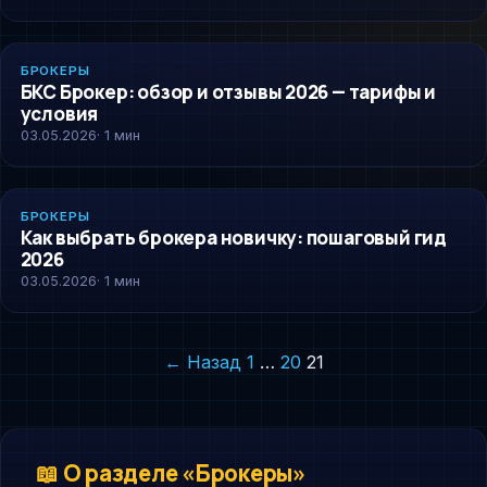
BROKERY
БРОКЕРЫ
БКС Брокер: обзор и отзывы 2026 — тарифы и
условия
03.05.2026
· 1 мин
BROKERY
БРОКЕРЫ
Как выбрать брокера новичку: пошаговый гид
2026
03.05.2026
· 1 мин
Пагинация
← Назад
1
…
20
21
записей
📖 О разделе «Брокеры»