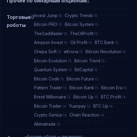
Прочее по бинарным опционам
1
Invest Jump
Crypto Trends
15
15
Торговые
0
Bitcoin PRO
Bitcoin System
роботы
15
15
TheGasMaster
TheOilProfit
15
15
Amazon Invest
Oil Profit
BTC Bank
15
15
15
Опера Soft
eKrona
Bitcoin Revolution
15
15
15
Bitcoin Evolution
Bitcoin Trend
15
15
Quantum System
BitCapital
15
15
Bitcoin Code
Bitcoin Future
15
15
Pattern Trader
Bitcoin Bank
Bitcoin Era
15
15
15
Brexit Millionaire
Bitcoin Up
BTC Profit
15
15
14
Bitcoin Trader
Yuanpay
BTC Up
14
14
14
Crypto Genius
Chain Reaction
14
14
Altimatrade
13
Брокер обзор + лицензия
1