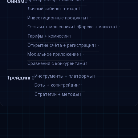
Финам
0
Личный кабинет + вход
1
Инвестиционные продукты
1
Отзывы + мошенники
Форекс + валюта
1
1
Тарифы + комиссии
1
Открытие счёта + регистрация
1
Мобильное приложение
1
Сравнения с конкурентами
1
Инструменты + платформы
1
Трейдинг
0
Боты + копитрейдинг
1
Стратегии + методы
1