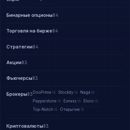
Бинарные опционы
84
Торговля на бирже
84
Стратегии
84
Акции
83
Фьючерсы
83
DooPrime
Stockity
Naga
15
15
15
Брокеры
83
Pepperstone
Exness
Etoro
15
15
15
Top-Notch
Открытие
15
15
Криптовалюты
83