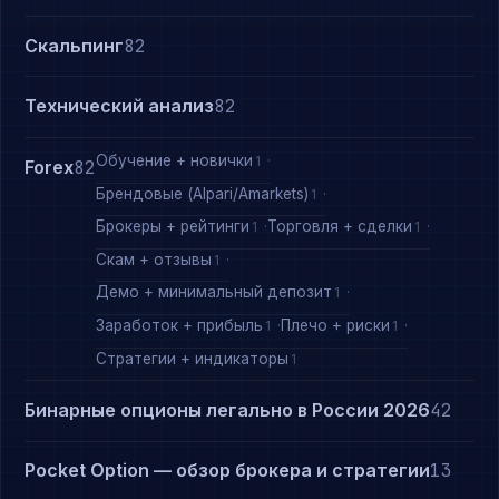
Скальпинг
82
Технический анализ
82
Обучение + новички
1
Forex
82
Брендовые (Alpari/Amarkets)
1
Брокеры + рейтинги
Торговля + сделки
1
1
Скам + отзывы
1
Демо + минимальный депозит
1
Заработок + прибыль
Плечо + риски
1
1
Стратегии + индикаторы
1
Бинарные опционы легально в России 2026
42
Pocket Option — обзор брокера и стратегии
13