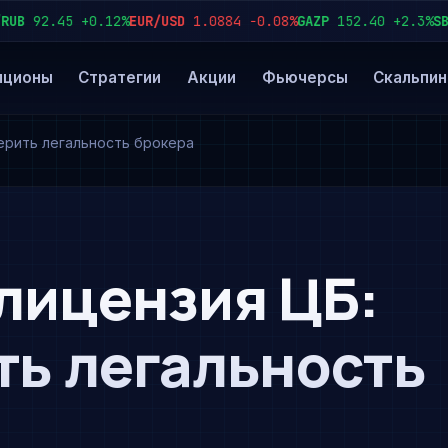
92.45
+0.12%
EUR/USD
1.0884
−0.08%
GAZP
152.40
+2.3%
SBER
2
пционы
Стратегии
Акции
Фьючерсы
Скальпин
верить легальность брокера
лицензия ЦБ:
ть легальность