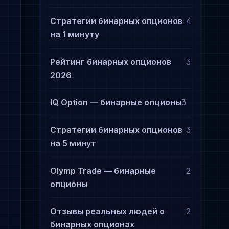
Стратегии бинарных опционов
4
на 1 минуту
Рейтинг бинарных опционов
3
2026
IQ Option — бинарные опционы
3
Стратегии бинарных опционов
3
на 5 минут
Olymp Trade — бинарные
2
опционы
Отзывы реальных людей о
2
бинарных опционах