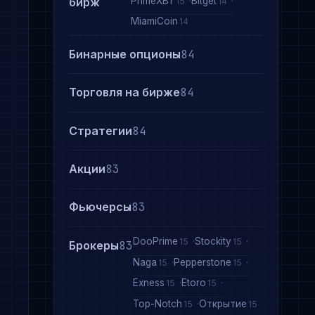
PrimeXBT
Bitget
бирж
15
14
MiamiCoin
14
Бинарные опционы
84
Торговля на бирже
84
Стратегии
84
Акции
83
Фьючерсы
83
DooPrime
Stockity
15
15
Брокеры
83
Naga
Pepperstone
15
15
Exness
Etoro
15
15
Top-Notch
Открытие
15
15