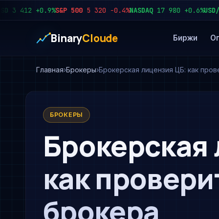
 412
+0.9%
S&P 500
5 320
−0.4%
NASDAQ
17 980
+0.6%
USD/RUB
Binary
Cloude
Биржи
О
Главная
Брокеры
Брокерская лицензия ЦБ: как про
БРОКЕРЫ
Брокерская 
как провери
брокера