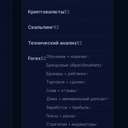
Криптовалюты
83
Скальпинг
82
Технический анализ
82
Обучение + новички
1
Forex
82
Брендовые (Alpari/Amarkets)
1
Брокеры + рейтинги
1
Торговля + сделки
1
Скам + отзывы
1
Демо + минимальный депозит
1
Заработок + прибыль
1
Плечо + риски
1
Стратегии + индикаторы
1