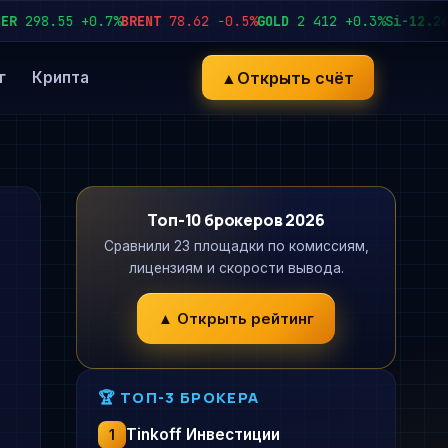
98.55
+0.7%
BRENT
78.62
−0.5%
GOLD
2 412
+0.3%
Si-12.26
92 
▲
Открыть счёт
г
Крипта
Топ-10 брокеров 2026
Сравнили 23 площадки по комиссиям,
лицензиям и скорости вывода.
▲ Открыть рейтинг
🏆 ТОП-3 БРОКЕРА
Tinkoff Инвестиции
1