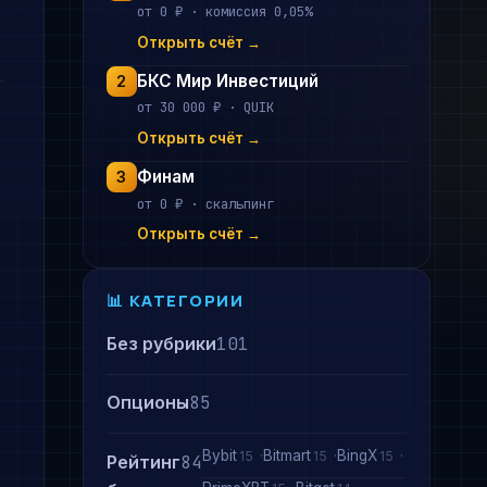
от 0 ₽ · комиссия 0,05%
Открыть счёт →
БКС Мир Инвестиций
2
от 30 000 ₽ · QUIK
Открыть счёт →
Финам
3
от 0 ₽ · скальпинг
Открыть счёт →
📊 КАТЕГОРИИ
Без рубрики
101
Опционы
85
Bybit
Bitmart
BingX
15
15
15
Рейтинг
84