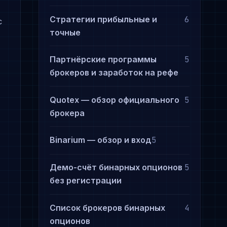
Стратегии прибыльные и
6
с
точные
Партнёрские программы
5
брокеров и заработок на рефе
Quotex — обзор официального
5
брокера
Binarium — обзор и вход
5
Демо-счёт бинарных опционов
5
без регистрации
Список брокеров бинарных
4
опционов