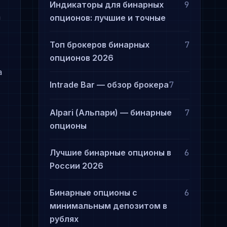
Индикаторы для бинарных
9
а
опционов: лучшие и точные
Топ брокеров бинарных
7
опционов 2026
а
Intrade Bar — обзор брокера
7
Alpari (Альпари) — бинарные
7
опционы
Лучшие бинарные опционы в
6
России 2026
Бинарные опционы с
6
минимальным депозитом в
рублях