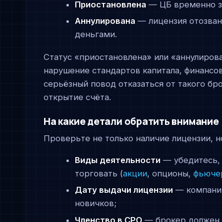
Приостановлена
— ЦБ временно з
Аннулирована
— лицензия отозвана
деньгами.
Статус «приостановлена» или «аннулирова
нарушение стандартов капитала, финансо
серьёзный повод отказаться от такого бр
открытие счёта.
На какие детали обратить внимание
Проверьте не только наличие лицензии, но
Виды деятельности
— убедитесь, 
торговать (
акции
, опционы,
фьюче
Дату выдачи лицензии
— компании
новичков;
Членство в СРО
— брокер должен 