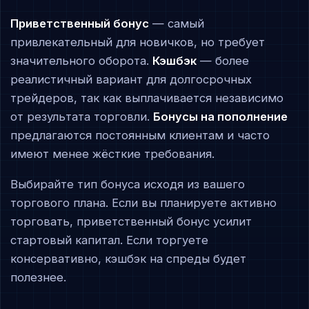
Приветственный бонус
— самый
привлекательный для новичков, но требует
значительного оборота.
Кэшбэк
— более
реалистичный вариант для долгосрочных
трейдеров, так как выплачивается независимо
от результата торговли.
Бонусы на пополнение
предлагаются постоянным клиентам и часто
имеют менее жёсткие требования.
Выбирайте тип бонуса исходя из вашего
торгового плана. Если вы планируете активно
торговать, приветственный бонус усилит
стартовый капитал. Если торгуете
консервативно, кэшбэк на спреды будет
полезнее.