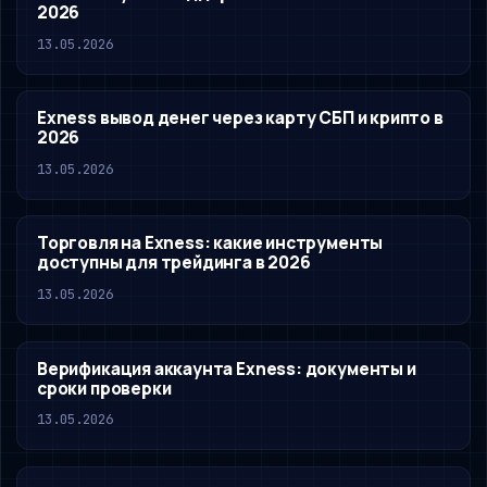
2026
13.05.2026
Exness вывод денег через карту СБП и крипто в
2026
13.05.2026
Торговля на Exness: какие инструменты
доступны для трейдинга в 2026
13.05.2026
Верификация аккаунта Exness: документы и
сроки проверки
13.05.2026