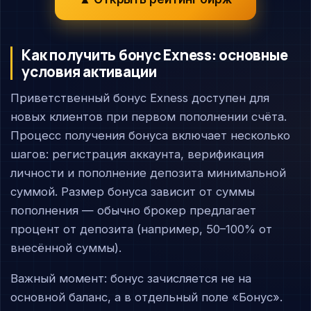
Как получить бонус Exness: основные
условия активации
Приветственный бонус Exness доступен для
новых клиентов при первом пополнении счёта.
Процесс получения бонуса включает несколько
шагов: регистрация аккаунта, верификация
личности и пополнение депозита минимальной
суммой. Размер бонуса зависит от суммы
пополнения — обычно брокер предлагает
процент от депозита (например, 50–100% от
внесённой суммы).
Важный момент: бонус зачисляется не на
основной баланс, а в отдельный поле «Бонус».