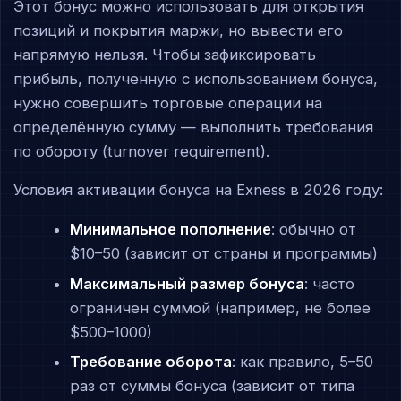
Этот бонус можно использовать для открытия
позиций и покрытия маржи, но вывести его
напрямую нельзя. Чтобы зафиксировать
прибыль, полученную с использованием бонуса,
нужно совершить торговые операции на
определённую сумму — выполнить требования
по обороту (turnover requirement).
Условия активации бонуса на Exness в 2026 году:
Минимальное пополнение
: обычно от
$10–50 (зависит от страны и программы)
Максимальный размер бонуса
: часто
ограничен суммой (например, не более
$500–1000)
Требование оборота
: как правило, 5–50
раз от суммы бонуса (зависит от типа