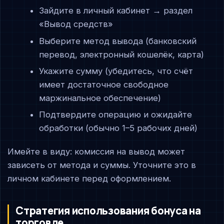
Зайдите в личный кабинет → раздел
«Вывод средств»
Выберите метод вывода (банковский
перевод, электронный кошелёк, карта)
Укажите сумму (убедитесь, что счёт
имеет достаточное свободное
маржинальное обеспечение)
Подтвердите операцию и ожидайте
обработки (обычно 1–5 рабочих дней)
Имейте в виду: комиссия на вывод может
зависеть от метода и суммы. Уточните это в
личном кабинете перед оформлением.
Стратегия использования бонуса на
торговле