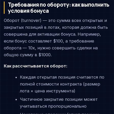
Требования по обороту: как выполнить
условия бонуса
Оборот (turnover) — это сумма всех открытых и
закрытых позиций в лотах, которая должна быть
совершена для активации бонуса. Например,
если бонус составляет $100, а требование
оборота — 10x, нужно совершить сделки на
общую сумму в $1000.
Как рассчитывается оборот:
Каждая открытая позиция считается по
полной стоимости контракта (размер
лота × цена инструмента)
Частичное закрытие позиции может
учитываться пропорционально