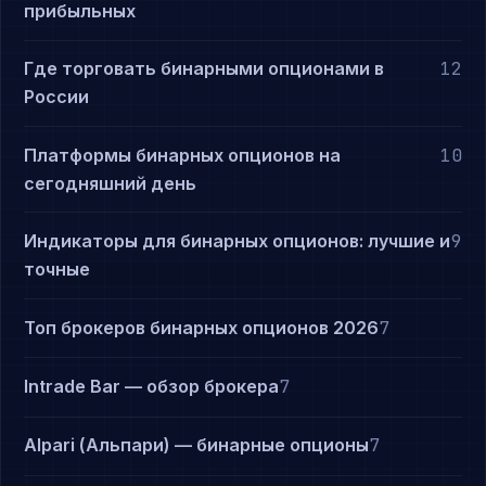
прибыльных
Где торговать бинарными опционами в
12
России
Платформы бинарных опционов на
10
сегодняшний день
Индикаторы для бинарных опционов: лучшие и
9
точные
Топ брокеров бинарных опционов 2026
7
Intrade Bar — обзор брокера
7
Alpari (Альпари) — бинарные опционы
7