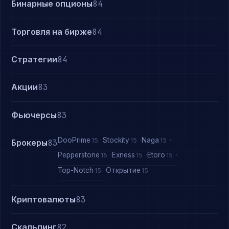
Бинарные опционы
84
Торговля на бирже
84
Стратегии
84
Акции
83
Фьючерсы
83
DooPrime
Stockity
Naga
15
15
15
Брокеры
83
Pepperstone
Exness
Etoro
15
15
15
Top-Notch
Открытие
15
15
Криптовалюты
83
Скальпинг
82