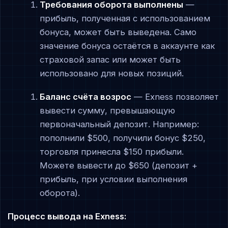
Требования оборота выполнены
—
прибыль, полученная с использованием
бонуса, может быть выведена. Само
значение бонуса остаётся в аккаунте как
страховой запас или может быть
использовано для новых позиций.
Баланс счёта возрос
— Exness позволяет
вывести сумму, превышающую
первоначальный депозит. Например:
пополнили $500, получили бонус $250,
торговля принесла $150 прибыли.
Можете вывести до $650 (депозит +
прибыль, при условии выполнения
оборота).
Процесс вывода на Exness: