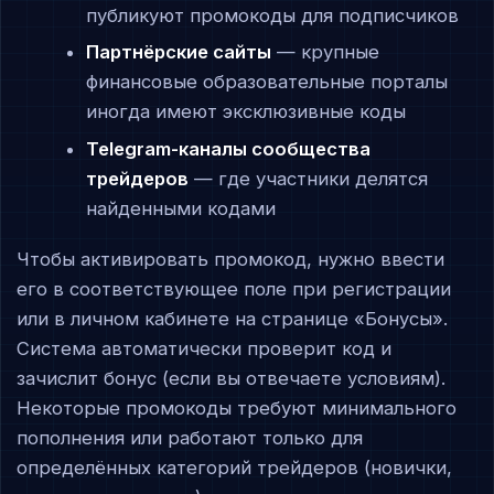
публикуют промокоды для подписчиков
Партнёрские сайты
— крупные
финансовые образовательные порталы
иногда имеют эксклюзивные коды
Telegram-каналы сообщества
трейдеров
— где участники делятся
найденными кодами
Чтобы активировать промокод, нужно ввести
его в соответствующее поле при регистрации
или в личном кабинете на странице «Бонусы».
Система автоматически проверит код и
зачислит бонус (если вы отвечаете условиям).
Некоторые промокоды требуют минимального
пополнения или работают только для
определённых категорий трейдеров (новички,