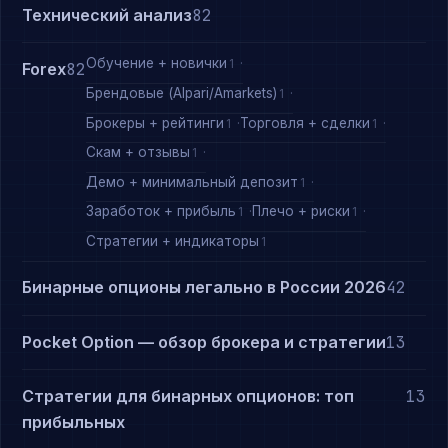
Технический анализ
82
Обучение + новички
1
Forex
82
Брендовые (Alpari/Amarkets)
1
Брокеры + рейтинги
Торговля + сделки
1
1
Скам + отзывы
1
Демо + минимальный депозит
1
Заработок + прибыль
Плечо + риски
1
1
Стратегии + индикаторы
1
Бинарные опционы легально в России 2026
42
Pocket Option — обзор брокера и стратегии
13
Стратегии для бинарных опционов: топ
13
прибыльных