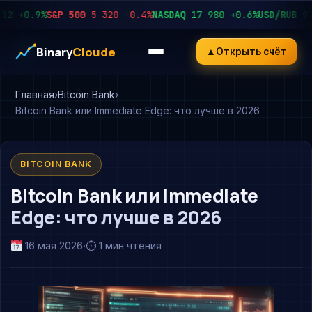
+0.9%
S&P 500
5 320
−0.4%
NASDAQ
17 980
+0.6%
USD/RUB
92.45
Binary
Cloude
▲
Открыть счёт
Главная
Bitcoin Bank
Bitcoin Bank или Immediate Edge: что лучше в 2026
BITCOIN BANK
Bitcoin Bank или Immediate
Edge: что лучше в 2026
16 мая 2026
·
⏱ 1 мин чтения