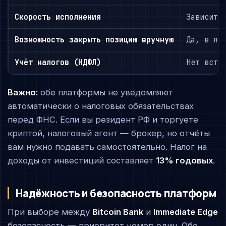
Скорость исполнения
Зависит 
Возможность закрыть позицию вручную
Да, в лю
Учёт налогов (НДФЛ)
Нет встр
Важно:
обе платформы не уведомляют
автоматически о налоговых обязательствах
перед ФНС. Если вы резидент РФ и торгуете
криптой, налоговый агент — брокер, но отчёты
вам нужно подавать самостоятельно. Налог на
доходы от инвестиций составляет
13% годовых
.
Надёжность и безопасность платформ
При выборе между
Bitcoin Bank
и
Immediate Edge
безопасность — приоритет номер один. Обе