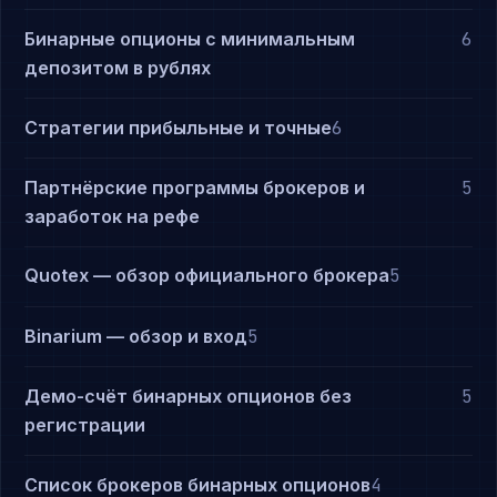
Бинарные опционы с минимальным
6
депозитом в рублях
Стратегии прибыльные и точные
6
Партнёрские программы брокеров и
5
заработок на рефе
Quotex — обзор официального брокера
5
Binarium — обзор и вход
5
Демо-счёт бинарных опционов без
5
регистрации
Список брокеров бинарных опционов
4