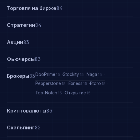
Торговля на бирже
84
Стратегии
84
Акции
83
Фьючерсы
83
DooPrime
Stockity
Naga
15
15
15
Брокеры
83
Pepperstone
Exness
Etoro
15
15
15
Top-Notch
Открытие
15
15
Криптовалюты
83
Скальпинг
82