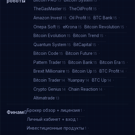
роботы
15
15
TheGasMaster
TheOilProfit
15
15
Amazon Invest
Oil Profit
BTC Bank
15
15
15
Опера Soft
eKrona
Bitcoin Revolution
15
15
15
Bitcoin Evolution
Bitcoin Trend
15
15
Quantum System
BitCapital
15
15
Bitcoin Code
Bitcoin Future
15
15
Pattern Trader
Bitcoin Bank
Bitcoin Era
15
15
15
Brexit Millionaire
Bitcoin Up
BTC Profit
15
15
14
Bitcoin Trader
Yuanpay
BTC Up
14
14
14
Crypto Genius
Chain Reaction
14
14
Altimatrade
13
Брокер обзор + лицензия
1
Финам
0
Личный кабинет + вход
1
Инвестиционные продукты
1