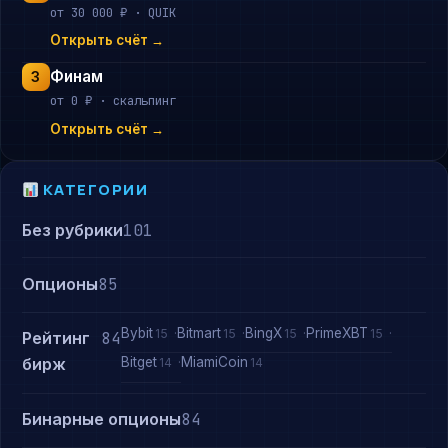
от 30 000 ₽ · QUIK
Открыть счёт →
Финам
3
от 0 ₽ · скальпинг
Открыть счёт →
КАТЕГОРИИ
Без рубрики
101
Опционы
85
Bybit
Bitmart
BingX
PrimeXBT
15
15
15
15
Рейтинг
84
Bitget
MiamiCoin
бирж
14
14
Бинарные опционы
84