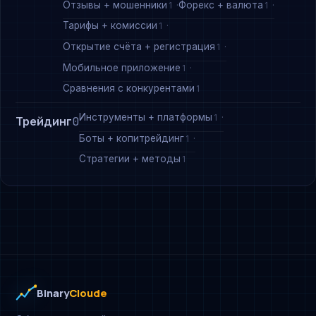
Отзывы + мошенники
Форекс + валюта
1
1
Тарифы + комиссии
1
Открытие счёта + регистрация
1
Мобильное приложение
1
Сравнения с конкурентами
1
Инструменты + платформы
1
Трейдинг
0
Боты + копитрейдинг
1
Стратегии + методы
1
Binary
Cloude