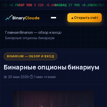
2
+0.9%
S&P 500
5 320
−0.4%
NASDAQ
17 980
+0.6%
USD/RUB
92.
Binary
Cloude
▲
Открыть счёт
Главная
Binarium — обзор и вход
Бинарные опционы бинариум
BINARIUM — ОБЗОР И ВХОД
Бинарные опционы бинариум
📅
20 мая 2026
·
⏱ 1 мин чтения