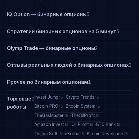
IQ Option — бинарные опционы
3
Стратегии бинарных опционов на 5 минут
3
Olymp Trade — бинарные опционы
2
Отзывы реальных людей о бинарных опционах
2
Прочее по бинарным опционам
1
Invest Jump
Crypto Trends
15
15
Торговые
0
Bitcoin PRO
Bitcoin System
роботы
15
15
TheGasMaster
TheOilProfit
15
15
Amazon Invest
Oil Profit
BTC Bank
15
15
15
Опера Soft
eKrona
Bitcoin Revolution
15
15
15