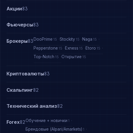
Акции
83
Фьючерсы
83
DooPrime
Stockity
Naga
15
15
15
Брокеры
83
Pepperstone
Exness
Etoro
15
15
15
Top-Notch
Открытие
15
15
Криптовалюты
83
Скальпинг
82
Технический анализ
82
Обучение + новички
1
Forex
82
Брендовые (Alpari/Amarkets)
1