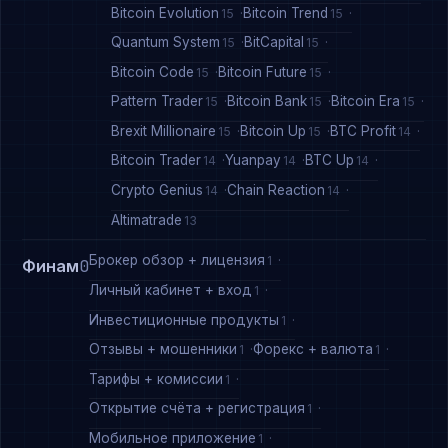
Bitcoin Evolution
Bitcoin Trend
15
15
Quantum System
BitCapital
15
15
Bitcoin Code
Bitcoin Future
15
15
Pattern Trader
Bitcoin Bank
Bitcoin Era
15
15
15
Brexit Millionaire
Bitcoin Up
BTC Profit
15
15
14
Bitcoin Trader
Yuanpay
BTC Up
14
14
14
Crypto Genius
Chain Reaction
14
14
Altimatrade
13
Брокер обзор + лицензия
1
Финам
0
Личный кабинет + вход
1
Инвестиционные продукты
1
Отзывы + мошенники
Форекс + валюта
1
1
Тарифы + комиссии
1
Открытие счёта + регистрация
1
Мобильное приложение
1