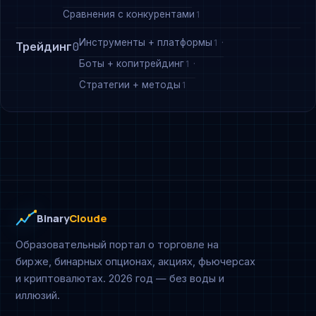
Сравнения с конкурентами
1
Инструменты + платформы
1
Трейдинг
0
Боты + копитрейдинг
1
Стратегии + методы
1
Binary
Cloude
Образовательный портал о торговле на
бирже, бинарных опционах, акциях, фьючерсах
и криптовалютах. 2026 год — без воды и
иллюзий.