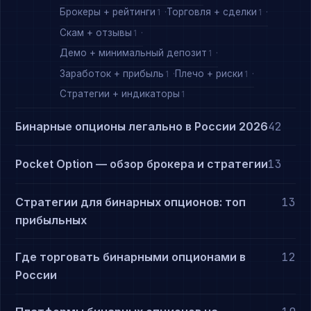
Брокеры + рейтинги
Торговля + сделки
1
1
Скам + отзывы
1
Демо + минимальный депозит
1
Заработок + прибыль
Плечо + риски
1
1
Стратегии + индикаторы
1
Бинарные опционы легально в России 2026
42
Pocket Option — обзор брокера и стратегии
13
Стратегии для бинарных опционов: топ
13
прибыльных
Где торговать бинарными опционами в
12
России