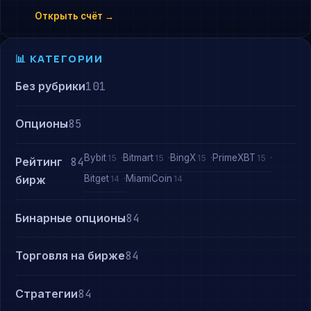
Открыть счёт →
📊 КАТЕГОРИИ
Без рубрики
101
Опционы
85
Bybit
Bitmart
BingX
PrimeXBT
15
15
15
15
Рейтинг
84
Bitget
MiamiCoin
бирж
14
14
Бинарные опционы
84
Торговля на бирже
84
Стратегии
84