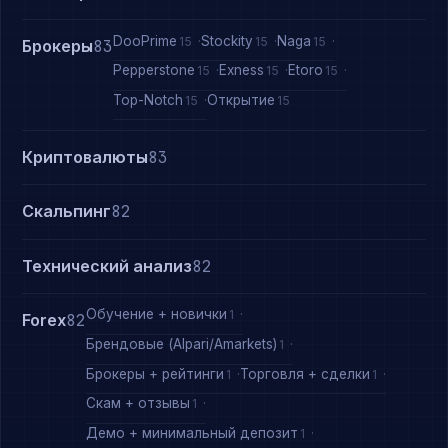
DooPrime
Stockity
Naga
15
15
15
Брокеры
83
Pepperstone
Exness
Etoro
15
15
15
Top-Notch
Открытие
15
15
Криптовалюты
83
Скальпинг
82
Технический анализ
82
Обучение + новички
1
Forex
82
Брендовые (Alpari/Amarkets)
1
Брокеры + рейтинги
Торговля + сделки
1
1
Скам + отзывы
1
Демо + минимальный депозит
1