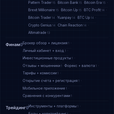
Pattern Trader
Bitcoin Bank
Bitcoin Era
15
15
15
Brexit Millionaire
Bitcoin Up
BTC Profit
15
15
14
Bitcoin Trader
Yuanpay
BTC Up
14
14
14
Crypto Genius
Chain Reaction
14
14
Altimatrade
13
Брокер обзор + лицензия
1
Финам
0
Личный кабинет + вход
1
Инвестиционные продукты
1
Отзывы + мошенники
Форекс + валюта
1
1
Тарифы + комиссии
1
Открытие счёта + регистрация
1
Мобильное приложение
1
Сравнения с конкурентами
1
Инструменты + платформы
1
Трейдинг
0
Боты + копитрейдинг
1