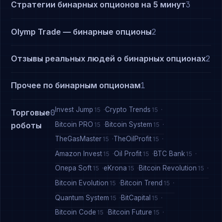
Стратегии бинарных опционов на 5 минут
3
Olymp Trade — бинарные опционы
2
Отзывы реальных людей о бинарных опционах
2
Прочее по бинарным опционам
1
Invest Jump
Crypto Trends
15
15
Торговые
0
Bitcoin PRO
Bitcoin System
роботы
15
15
TheGasMaster
TheOilProfit
15
15
Amazon Invest
Oil Profit
BTC Bank
15
15
15
Опера Soft
eKrona
Bitcoin Revolution
15
15
15
Bitcoin Evolution
Bitcoin Trend
15
15
Quantum System
BitCapital
15
15
Bitcoin Code
Bitcoin Future
15
15