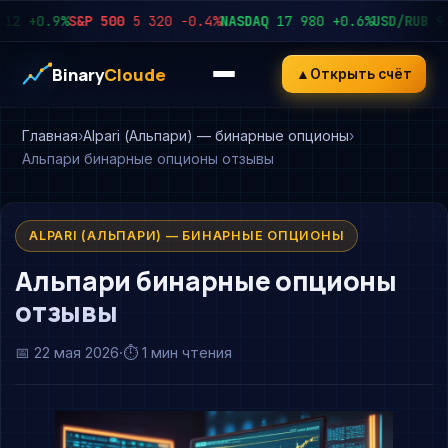
+0.9%
S&P 500
5 320
−0.4%
NASDAQ
17 980
+0.6%
USD/RUB
92.45
Binary
Cloude
▲
Открыть счёт
Главная
Alpari (Альпари) — бинарные опционы
Альпари бинарные опционы отзывы
ALPARI (АЛЬПАРИ) — БИНАРНЫЕ ОПЦИОНЫ
Альпари бинарные опционы
отзывы
📅
22 мая 2026
·
⏱ 1 мин чтения