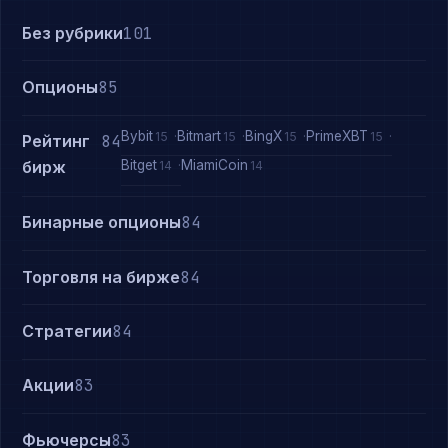
Без рубрики
101
Опционы
85
Bybit
Bitmart
BingX
PrimeXBT
15
15
15
15
Рейтинг
84
Bitget
MiamiCoin
бирж
14
14
Бинарные опционы
84
Торговля на бирже
84
Стратегии
84
Акции
83
Фьючерсы
83