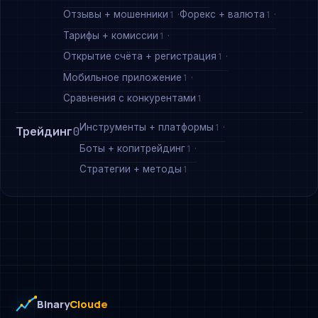
Отзывы + мошенники
Форекс + валюта
1
1
Тарифы + комиссии
1
Открытие счёта + регистрация
1
Мобильное приложение
1
Сравнения с конкурентами
1
Инструменты + платформы
1
Трейдинг
0
Боты + копитрейдинг
1
Стратегии + методы
1
Binary
Cloude