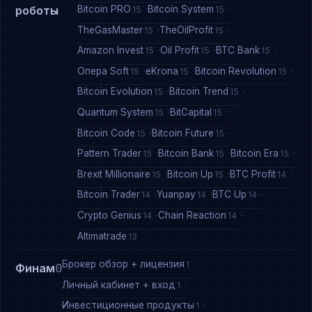
Bitcoin PRO
Bitcoin System
роботы
15
15
TheGasMaster
TheOilProfit
15
15
Amazon Invest
Oil Profit
BTC Bank
15
15
15
Опера Soft
eKrona
Bitcoin Revolution
15
15
15
Bitcoin Evolution
Bitcoin Trend
15
15
Quantum System
BitCapital
15
15
Bitcoin Code
Bitcoin Future
15
15
Pattern Trader
Bitcoin Bank
Bitcoin Era
15
15
15
Brexit Millionaire
Bitcoin Up
BTC Profit
15
15
14
Bitcoin Trader
Yuanpay
BTC Up
14
14
14
Crypto Genius
Chain Reaction
14
14
Altimatrade
13
Брокер обзор + лицензия
1
Финам
0
Личный кабинет + вход
1
Инвестиционные продукты
1