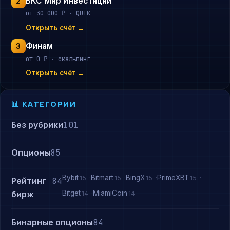
БКС Мир Инвестиций
2
от 30 000 ₽ · QUIK
Открыть счёт →
Финам
3
от 0 ₽ · скальпинг
Открыть счёт →
📊 КАТЕГОРИИ
Без рубрики
101
Опционы
85
Bybit
Bitmart
BingX
PrimeXBT
15
15
15
15
Рейтинг
84
Bitget
MiamiCoin
бирж
14
14
Бинарные опционы
84