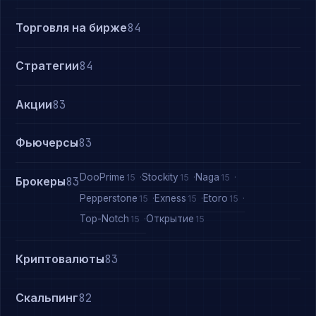
Торговля на бирже
84
Стратегии
84
Акции
83
Фьючерсы
83
DooPrime
Stockity
Naga
15
15
15
Брокеры
83
Pepperstone
Exness
Etoro
15
15
15
Top-Notch
Открытие
15
15
Криптовалюты
83
Скальпинг
82