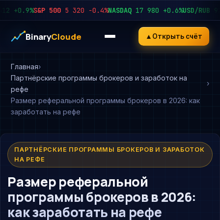
+0.9%
S&P 500
5 320
−0.4%
NASDAQ
17 980
+0.6%
USD/RUB
92.45
Binary
Cloude
▲
Открыть счёт
Главная
Партнёрские программы брокеров и заработок на
рефе
Размер реферальной программы брокеров в 2026: как
заработать на рефе
ПАРТНЁРСКИЕ ПРОГРАММЫ БРОКЕРОВ И ЗАРАБОТОК
НА РЕФЕ
Размер реферальной
программы брокеров в 2026:
как заработать на рефе