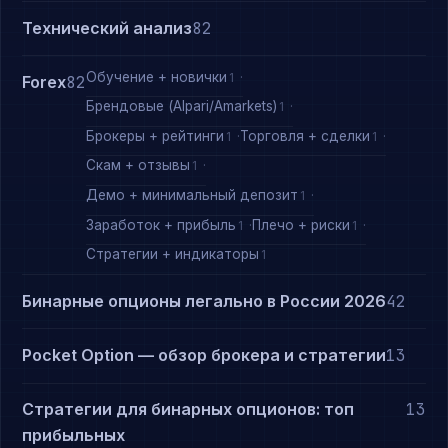
Технический анализ
82
Обучение + новички
1
Forex
82
Брендовые (Alpari/Amarkets)
1
Брокеры + рейтинги
Торговля + сделки
1
1
Скам + отзывы
1
Демо + минимальный депозит
1
Заработок + прибыль
Плечо + риски
1
1
Стратегии + индикаторы
1
Бинарные опционы легально в России 2026
42
Pocket Option — обзор брокера и стратегии
13
Стратегии для бинарных опционов: топ
13
прибыльных